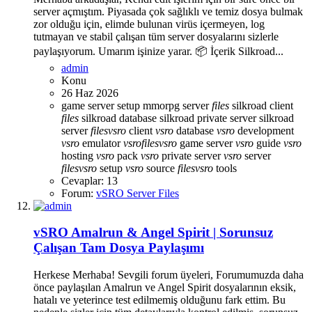
server açmıştım. Piyasada çok sağlıklı ve temiz dosya bulmak
zor olduğu için, elimde bulunan virüs içermeyen, log
tutmayan ve stabil çalışan tüm server dosyalarını sizlerle
paylaşıyorum. Umarım işinize yarar. 📦 İçerik Silkroad...
admin
Konu
26 Haz 2026
game server setup
mmorpg server
files
silkroad client
files
silkroad database
silkroad private server
silkroad
server
files
vsro
client
vsro
database
vsro
development
vsro
emulator
vsro
files
vsro
game server
vsro
guide
vsro
hosting
vsro
pack
vsro
private server
vsro
server
files
vsro
setup
vsro
source
files
vsro
tools
Cevaplar: 13
Forum:
vSRO Server Files
vSRO Amalrun & Angel Spirit | Sorunsuz
Çalışan Tam Dosya Paylaşımı
Herkese Merhaba! Sevgili forum üyeleri, Forumumuzda daha
önce paylaşılan Amalrun ve Angel Spirit dosyalarının eksik,
hatalı ve yeterince test edilmemiş olduğunu fark ettim. Bu