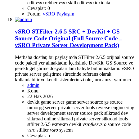
edit
vsro
rehber
vsro
skill edit
vsro
textdata
Cevaplar: 0
Forum:
vSRO Paylaşım
vSRO STFilter 2.6.5 SRC + DevKit + GS
Source Code Original (Full Source Code –
vSRO Private Server Development Pack)
Merhaba dostlar, bu paylaşımda STFilter 2.6.5 orijinal source
code paketi yer almaktadır. İçerisinde DevKit, GS Source ve
gerekli geliştirme dosyaları tam haliyle bulunmaktadır. vSRO
private server geliştirme sürecinde referans olarak
kullanılabilir ve kendi sistemlerinizi oluşturmanıza yardımcı...
admin
Konu
22 Haz 2026
devkit
game server
game server source
gs source
mmorpg server
private server tools
reverse engineering
server development
server source pack
silkroad dev
silkroad online
silkroad private server
silkroad tools
stfilter 2.6.5
vsro
vsro
devkit
vsro
files
vsro
source code
vsro
stfilter
vsro
system
Cevaplar: 5