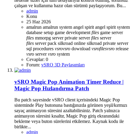
nedenle sizler için tüm detaylarıyla kontrol edilmiş, sorunsuz
çalışan ve kullanıma hazır olan sürümü paylaşıyorum. Bu...
admin
Konu
25 Haz 2026
amalrun
amalrun system
angel spirit
angel spirit system
database setup
game development
files
game server
files
mmorpg server
private server
files
server
files
server pack
silkroad online
silkroad private server
sql procedures
vsro
vsro
download
vsro
files
vsro
release
vsro
server
vsro
system
Cevaplar: 0
Forum:
vSRO 3D Paylaşımları
vSRO Magic Pop Animation Timer Reduce |
Magic Pop Hızlandırma Patch
Bu patch sayesinde vSRO client içerisindeki Magic Pop
sisteminde Play butonuna bastığınızda görünen yeşil/kırmızı
sayaç animasyon süresini azaltabilirsiniz. Patch yalnızca
animasyon süresini kısaltır, Magic Pop giriş ekranındaki
bekleme veya buton sürelerini etkilemez. Kaynak kodu ile
birlikte...
admin