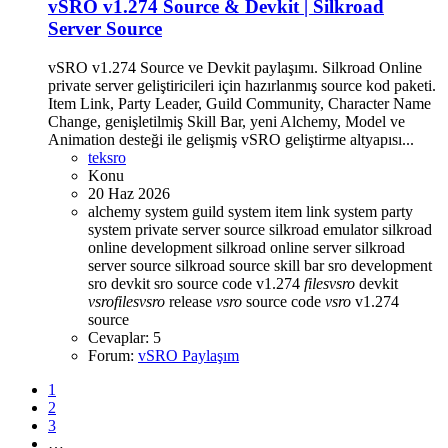
vSRO v1.274 Source & Devkit | Silkroad
Server Source
vSRO v1.274 Source ve Devkit paylaşımı. Silkroad Online
private server geliştiricileri için hazırlanmış source kod paketi.
Item Link, Party Leader, Guild Community, Character Name
Change, genişletilmiş Skill Bar, yeni Alchemy, Model ve
Animation desteği ile gelişmiş vSRO geliştirme altyapısı...
teksro
Konu
20 Haz 2026
alchemy system
guild system
item link system
party
system
private server source
silkroad emulator
silkroad
online development
silkroad online server
silkroad
server source
silkroad source
skill bar
sro development
sro devkit
sro source code
v1.274
files
vsro
devkit
vsro
files
vsro
release
vsro
source code
vsro
v1.274
source
Cevaplar: 5
Forum:
vSRO Paylaşım
1
2
3
…