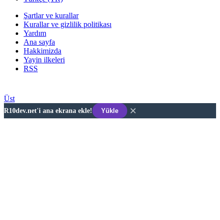
Şartlar ve kurallar
Kurallar ve gizlilik politikası
Yardım
Ana sayfa
Hakkimizda
Yayin ilkeleri
RSS
Developer © 2026 R10DEV.NET
Üst
×
R10dev.net'i ana ekrana ekle!
Yükle