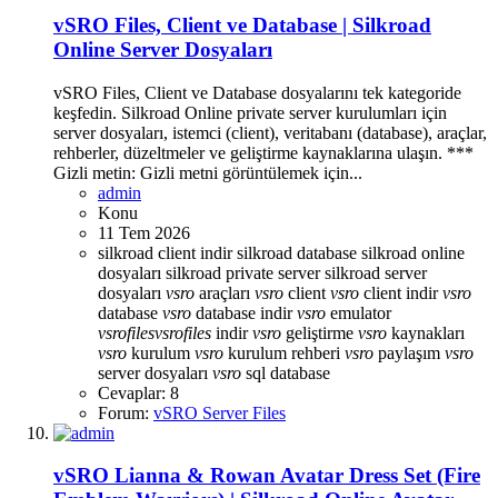
vSRO Files, Client ve Database | Silkroad
Online Server Dosyaları
vSRO Files, Client ve Database dosyalarını tek kategoride
keşfedin. Silkroad Online private server kurulumları için
server dosyaları, istemci (client), veritabanı (database), araçlar,
rehberler, düzeltmeler ve geliştirme kaynaklarına ulaşın. ***
Gizli metin: Gizli metni görüntülemek için...
admin
Konu
11 Tem 2026
silkroad client indir
silkroad database
silkroad online
dosyaları
silkroad private server
silkroad server
dosyaları
vsro
araçları
vsro
client
vsro
client indir
vsro
database
vsro
database indir
vsro
emulator
vsro
files
vsro
files
indir
vsro
geliştirme
vsro
kaynakları
vsro
kurulum
vsro
kurulum rehberi
vsro
paylaşım
vsro
server dosyaları
vsro
sql database
Cevaplar: 8
Forum:
vSRO Server Files
vSRO Lianna & Rowan Avatar Dress Set (Fire