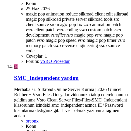
Konu
25 Haz 2026
magic pop animation reduce
silkroad client edit
silkroad
magic pop
silkroad private server
silkroad tools
sro
client source
sro magic pop fix
vsro
animation patch
vsro
client patch
vsro
coding
vsro
custom patch
vsro
development
vsro
files
vsro
magic pop
vsro
magic pop
patch
vsro
magic pop speed
vsro
magic pop timer
vsro
memory patch
vsro
reverse engineering
vsro
source
code
Cevaplar: 1
Forum:
vSRO Prosedür
O
SMC_Independent yardım
Merhabalar! Silkroad Online Server Kurma | 2026 Güncel
Rehber + Vsro Files Dosyalar videonuzu takip ederek sonuna
geldim ama Vsro Clean Server Files\Files\SMC_Independent
klasorunun icindeki smc_independent acınca İD/ Password
kısımlarına dediginiz gibi 1 ve 1 olarak yazmama ragmen
acılan...
oreonx
Konu