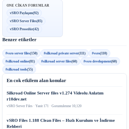
ONE CIKAN FORUMLAR
vSRO Paylaşım
(92)
vSRO Server Files
(85)
vSRO Prosedür
(42)
Benzer etiketler
#vsro server files
(150)
#silkroad private server
(111)
#vsro
(110)
#silkroad online
(81)
#silkroad server files
(60)
#vsro development
(60)
#silkroad tools
(55)
En cok etkilem alan konular
Silkroad Online Server files v1.274 Videolu Anlatım
r10dev.net
vSRO Server Files · Yanit 171 · Goruntulenme 10,120
vSRO Files 1.188 Clean Files – Hızlı Kurulum ve İndirme
Rehberi