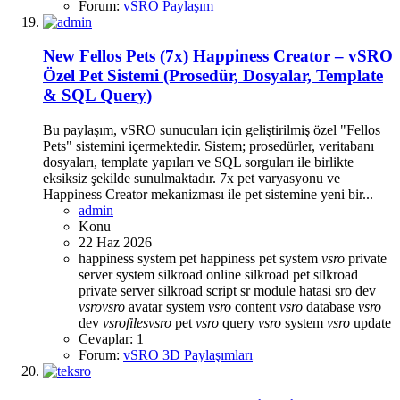
Forum:
vSRO Paylaşım
New Fellos Pets (7x) Happiness Creator – vSRO
Özel Pet Sistemi (Prosedür, Dosyalar, Template
& SQL Query)
Bu paylaşım, vSRO sunucuları için geliştirilmiş özel "Fellos
Pets" sistemini içermektedir. Sistem; prosedürler, veritabanı
dosyaları, template yapıları ve SQL sorguları ile birlikte
eksiksiz şekilde sunulmaktadır. 7x pet varyasyonu ve
Happiness Creator mekanizması ile pet sistemine yeni bir...
admin
Konu
22 Haz 2026
happiness system
pet happiness
pet system
vsro
private
server system
silkroad online
silkroad pet
silkroad
private server
silkroad script
sr module hatasi
sro dev
vsro
vsro
avatar system
vsro
content
vsro
database
vsro
dev
vsro
files
vsro
pet
vsro
query
vsro
system
vsro
update
Cevaplar: 1
Forum:
vSRO 3D Paylaşımları