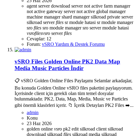
25 Haz 2026
agent server
download server not active
farm manager
not active
gateway server not active
global manager
machine manager
shard manager
silkroad private server
silkroad server
files
sr module hatasi
sr module manager
sro
files
sro module manager
sro server module hatasi
vsro
files
vsro
server
files
Cevaplar: 12
Forum:
vSRO Yardım & Destek Forumu
vSRO Files Golden Online PK2 Data Map
Media Music Particles İndir
📋 vSRO Golden Online Files Paylaşımı Selamlar arkadaşlar,
Bu konuda Golden Online vSRO files paketini paylaşıyorum.
İçerisinde client için gerekli olan tüm temel dosyalar
bulunmaktadır. PK2, Data, Map, Media, Music ve Particles
gibi önemli klasörleri içerir. 📁 İçerik Detayları PK2 Files ➡️...
admin
Konu
23 Haz 2026
golden online
vsro
pk2 edit
silkroad client
silkroad
download
silkroad
files
silkroad media
silkroad