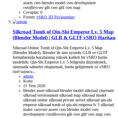
assets
vsro
blender model
vsro
development
vsro
files
vsro
glb
vsro
gltf
vsro
map
Cevaplar: 0
Forum:
vSRO 3D Paylaşımları
Silkroad Tomb of Qin-Shi Emperor Lv. 5 Map
(Blender Model) | GLB & GLTF vSRO Haritası
Silkroad Online Tomb of Qin-Shi Emperor Lv. 5 Map
(Blender Model), Blender ile tam uyumlu GLB ve GLTF
formatlarında hazırlanmış yüksek kaliteli bir vSRO harita
modelidir. Qin-Shi Emperor Lv. 5 bölgesini düzenlemek,
sinematik sahneler oluşturmak, harita geliştirmek ve vSRO
özel sunucu...
admin
Konu
21 Tem 2026
blender asset
silkroad blender model
silkroad cinematic
silkroad environment
silkroad map
silkroad model
silkroad online
silkroad private server
silkroad qin-shi
emperor
silkroad tomb of qin-shi emperor lv 5
silkroad
trailer
vsro
vsro
assets
vsro
blender model
vsro
development
vsro
files
vsro
glb
vsro
gltf
vsro
map
vsro