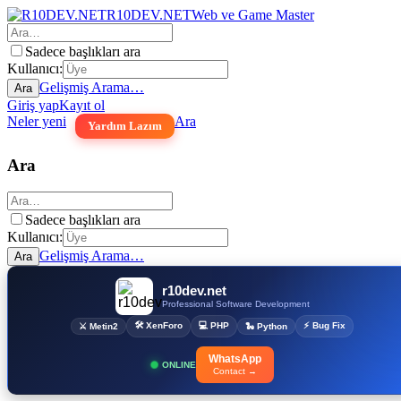
R10DEV.NET
Web ve Game Master
Sadece başlıkları ara
Kullanıcı:
Gelişmiş Arama…
Ara
Giriş yap
Kayıt ol
Neler yeni
Ara
Yardım Lazım
Ara
Sadece başlıkları ara
Kullanıcı:
Gelişmiş Arama…
Ara
r10dev.net
Professional Software Development
🛠 XenForo
💻 PHP
⚡ Bug Fix
⚔ Metin2
🐍 Python
WhatsApp
ONLINE
Contact →