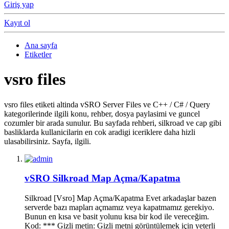
Giriş yap
Kayıt ol
Ana sayfa
Etiketler
vsro files
vsro files etiketi altinda vSRO Server Files ve C++ / C# / Query
kategorilerinde ilgili konu, rehber, dosya paylasimi ve guncel
cozumler bir arada sunulur. Bu sayfada rehberi, silkroad ve cap gibi
basliklarda kullanicilarin en cok aradigi iceriklere daha hizli
ulasabilirsiniz. Sayfa, ilgili.
vSRO Silkroad Map Açma/Kapatma
Silkroad [Vsro] Map Açma/Kapatma Evet arkadaşlar bazen
serverde bazı mapları açmamız veya kapatmamız gerekiyo.
Bunun en kısa ve basit yolunu kısa bir kod ile vereceğim.
Kod: *** Gizli metin: Gizli metni görüntülemek için yeterli