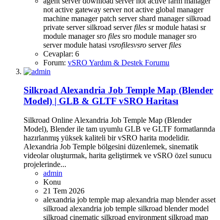
agent server
download server not active
farm manager
not active
gateway server not active
global manager
machine manager
patch server
shard manager
silkroad
private server
silkroad server
files
sr module hatasi
sr
module manager
sro
files
sro module manager
sro
server module hatasi
vsro
files
vsro
server
files
Cevaplar: 6
Forum:
vSRO Yardım & Destek Forumu
Silkroad Alexandria Job Temple Map (Blender
Model) | GLB & GLTF vSRO Haritası
Silkroad Online Alexandria Job Temple Map (Blender
Model), Blender ile tam uyumlu GLB ve GLTF formatlarında
hazırlanmış yüksek kaliteli bir vSRO harita modelidir.
Alexandria Job Temple bölgesini düzenlemek, sinematik
videolar oluşturmak, harita geliştirmek ve vSRO özel sunucu
projelerinde...
admin
Konu
21 Tem 2026
alexandria job temple map
alexandria map
blender asset
silkroad alexandria job temple
silkroad blender model
silkroad cinematic
silkroad environment
silkroad map