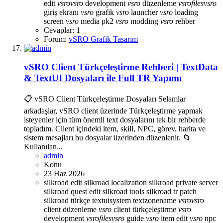
edit
vsro
vsro
development
vsro
düzenleme
vsro
files
vsro
giriş ekranı
vsro
grafik
vsro
launcher
vsro
loading
screen
vsro
media pk2
vsro
modding
vsro
rehber
Cevaplar: 1
Forum:
vSRO Grafik Tasarım
vSRO Client Türkçeleştirme Rehberi | TextData
& TextUI Dosyaları ile Full TR Yapımı
📋 vSRO Client Türkçeleştirme Dosyaları Selamlar
arkadaşlar, vSRO client üzerinde Türkçeleştirme yapmak
isteyenler için tüm önemli text dosyalarını tek bir rehberde
topladım. Client içindeki item, skill, NPC, görev, harita ve
sistem mesajları bu dosyalar üzerinden düzenlenir. 📁
Kullanılan...
admin
Konu
23 Haz 2026
silkroad edit
silkroad localization
silkroad private server
silkroad quest edit
silkroad tools
silkroad tr patch
silkroad türkçe
textuisystem
textzonename
vsro
vsro
client düzenleme
vsro
client türkçeleştirme
vsro
development
vsro
files
vsro
guide
vsro
item edit
vsro
npc