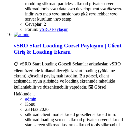
modding
silkroad particles
silkroad private server
silkroad tools
vsro
data
vsro
development
vsro
files
vsro
indir
vsro
map
vsro
music
vsro
pk2
vsro
rehber
vsro
server kurulum
vsro
setup
Cevaplar: 2
Forum:
vSRO Paylaşım
vSRO Start Loading Görsel Paylaşımı | Client
Giriş & Loading Ekranı
📋 vSRO Start Loading Görseli Selamlar arkadaşlar, vSRO
client üzerinde kullanabileceğiniz start loading (yükleme
ekranı) görselini paylaşmak istedim. Bu görsel, client
açılışında, oyun girişinde ve loading ekranında rahatlıkla
kullanılabilir ve düzenlenebilir yapıdadır. 🖼️ Görsel
Hakkında...
admin
Konu
23 Haz 2026
silkroad client mod
silkroad görseller
silkroad intro
silkroad loading screen
silkroad private server
silkroad
start screen
silkroad tasarım
silkroad tools
silkroad ui