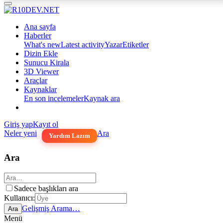
Ana sayfa
Haberler
What's new
Latest activity
Yazar
Etiketler
Dizin Ekle
Sunucu Kirala
3D Viewer
Araçlar
Kaynaklar
En son incelemeler
Kaynak ara
Giriş yap
Kayıt ol
Neler yeni
Ara
Yardım Lazım
Ara
Sadece başlıkları ara
Kullanıcı:
Gelişmiş Arama…
Ara
Menü