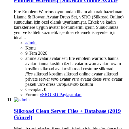
Emblem Warriors) | Silkroad Online Avatar
Fire Emblem Warriors oyunundan ilham alınarak hazırlanan
Lianna & Rowan Avatar Dress Set, vSRO (Silkroad Online)
sunucuları için özel olarak uyarlanmıştır. Erkek ve kadın
karakterlere uygun avatar kostümlerini içerir. Sunucunuza
yeni ve kaliteli kozmetik içerikler eklemek isteyenler için
ideal...
admin
Konu
9 Tem 2026
anime avatar
avatar seti
fire emblem warriors
lianna
avatar
lianna kostüm
özel avatar
rowan avatar
rowan
kostüm
silkroad avatar
silkroad costume
silkroad
files
silkroad kostüm
silkroad online avatar
silkroad
private server
vsro
avatar
vsro
avatar dress
vsro
avatar
paketi
vsro
dress
vsro
files
vsro
kostüm
Cevaplar: 0
Forum:
vSRO 3D Paylaşımları
Silkroad Clean Server Files + Database (2019
Güncel)
Merhaba arkadaşlar, Kendi edit işlerim için bir süre önce bir