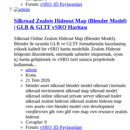
Forum:
vSRO 3D Paylaşımları
Silkroad Zealots Hideout Map (Blender Model)
| GLB & GLTF vSRO Haritası
Silkroad Online Zealots Hideout Map (Blender Model),
Blender ile uyumlu GLB ve GLTF formatlarında hazırlanmış
yüksek kaliteli bir vSRO harita modelidir. Zealots Hideout
bölgesini düzenlemek, sinematik sahneler oluşturmak, oyun
içi harita geliştirmek ve vSRO özel sunucu projelerinde
kullanmak...
admin
Konu
21 Tem 2026
blender asset
silkroad blender model
silkroad cinematic
silkroad environment
silkroad map
silkroad model
silkroad online
silkroad private server
silkroad trailer
silkroad zealots hideout
silkroad zealots hideout map
vsro
assets
vsro
blender model
vsro
development
vsro
files
vsro
glb
vsro
gltf
vsro
map
vsro
resource
zealots
hideout
Cevaplar: 0
Forum:
vSRO 3D Paylaşımları