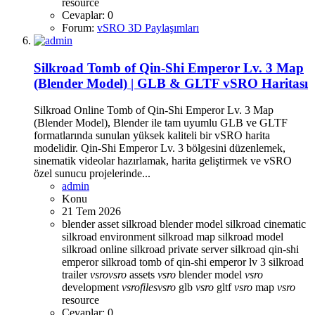
resource
Cevaplar: 0
Forum:
vSRO 3D Paylaşımları
Silkroad Tomb of Qin-Shi Emperor Lv. 3 Map
(Blender Model) | GLB & GLTF vSRO Haritası
Silkroad Online Tomb of Qin-Shi Emperor Lv. 3 Map
(Blender Model), Blender ile tam uyumlu GLB ve GLTF
formatlarında sunulan yüksek kaliteli bir vSRO harita
modelidir. Qin-Shi Emperor Lv. 3 bölgesini düzenlemek,
sinematik videolar hazırlamak, harita geliştirmek ve vSRO
özel sunucu projelerinde...
admin
Konu
21 Tem 2026
blender asset
silkroad blender model
silkroad cinematic
silkroad environment
silkroad map
silkroad model
silkroad online
silkroad private server
silkroad qin-shi
emperor
silkroad tomb of qin-shi emperor lv 3
silkroad
trailer
vsro
vsro
assets
vsro
blender model
vsro
development
vsro
files
vsro
glb
vsro
gltf
vsro
map
vsro
resource
Cevaplar: 0