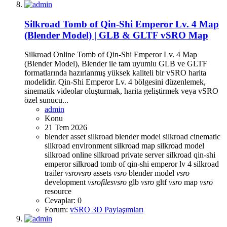
Silkroad Tomb of Qin-Shi Emperor Lv. 4 Map
(Blender Model) | GLB & GLTF vSRO Map
Silkroad Online Tomb of Qin-Shi Emperor Lv. 4 Map
(Blender Model), Blender ile tam uyumlu GLB ve GLTF
formatlarında hazırlanmış yüksek kaliteli bir vSRO harita
modelidir. Qin-Shi Emperor Lv. 4 bölgesini düzenlemek,
sinematik videolar oluşturmak, harita geliştirmek veya vSRO
özel sunucu...
admin
Konu
21 Tem 2026
blender asset
silkroad blender model
silkroad cinematic
silkroad environment
silkroad map
silkroad model
silkroad online
silkroad private server
silkroad qin-shi
emperor
silkroad tomb of qin-shi emperor lv 4
silkroad
trailer
vsro
vsro
assets
vsro
blender model
vsro
development
vsro
files
vsro
glb
vsro
gltf
vsro
map
vsro
resource
Cevaplar: 0
Forum:
vSRO 3D Paylaşımları