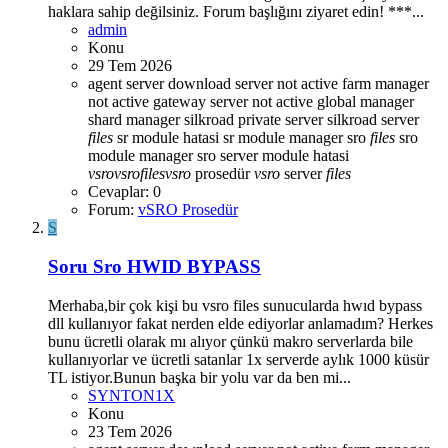
haklara sahip değilsiniz. Forum başlığını ziyaret edin! ***...
admin
Konu
29 Tem 2026
agent server
download server not active
farm manager
not active
gateway server not active
global manager
shard manager
silkroad private server
silkroad server
files
sr module hatasi
sr module manager
sro
files
sro
module manager
sro server module hatasi
vsro
vsro
files
vsro
prosedür
vsro
server
files
Cevaplar: 0
Forum:
vSRO Prosedür
S
Soru
Sro HWID BYPASS
Merhaba,bir çok kişi bu vsro files sunucularda hwıd bypass
dll kullanıyor fakat nerden elde ediyorlar anlamadım? Herkes
bunu ücretli olarak mı alıyor çünkü makro serverlarda bile
kullanıyorlar ve ücretli satanlar 1x serverde aylık 1000 küsür
TL istiyor.Bunun başka bir yolu var da ben mi...
SYNTON1X
Konu
23 Tem 2026