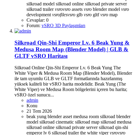
silkroad model
silkroad online
silkroad private server
silkroad trailer
vsro
vsro
assets
vsro
blender model
vsro
development
vsro
files
vsro
glb
vsro
gltf
vsro
map
Cevaplar: 0
Forum:
vSRO 3D Paylaşımları
Silkroad Qin-Shi Emperor Lv. 6 Beak Yung &
Medusa Room Map (Blender Model) | GLB &
GLTF vSRO Haritası
Silkroad Online Qin-Shi Emperor Lv. 6 Beak Yung The
White Viper & Medusa Room Map (Blender Model), Blender
ile tam uyumlu GLB ve GLTF formatlarında hazırlanmış
yüksek kaliteli bir vSRO harita modelidir. Beak Yung (The
White Viper) ve Medusa Room bölgelerini içeren bu harita;
vSRO özel sunucu...
admin
Konu
21 Tem 2026
beak yung
blender asset
medusa room
silkroad blender
model
silkroad cinematic
silkroad map
silkroad medusa
silkroad online
silkroad private server
silkroad qin-shi
emperor lv 6
silkroad trailer
the white viper
vsro
vsro