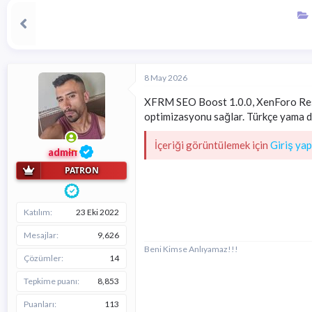
a
ı
e
ş
ç
r
l
t
a
a
t
r
a
i
n
h
8 May 2026
i
XFRM SEO Boost 1.0.0, XenForo Resou
optimizasyonu sağlar. Türkçe yama de
İçeriği görüntülemek için
Giriş yap
admin
PATRON
Katılım
23 Eki 2022
Mesajlar
9,626
Beni Kimse Anlıyamaz!!!
Çözümler
14
Tepkime puanı
8,853
Puanları
113