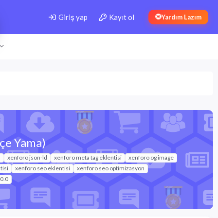
Giriş yap
Kayıt ol
Yardım Lazım
kçe Yama)
s
xenforo json-ld
xenforo meta tag eklentisi
xenforo og image
isi
xenforo seo eklentisi
xenforo seo optimizasyon
.0.0