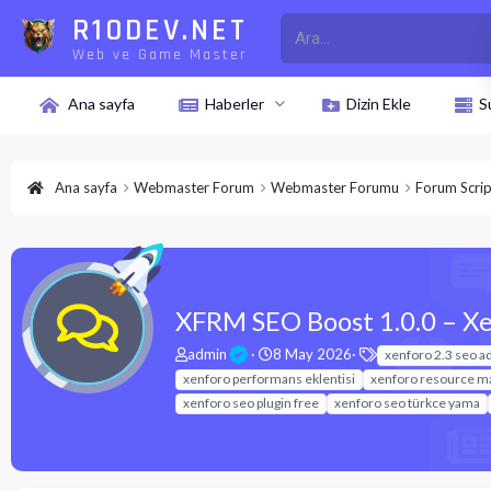
R10DEV.NET
Web ve Game Master
Ana sayfa
Haberler
Dizin Ekle
S
Ana sayfa
Webmaster Forum
Webmaster Forumu
Forum Scrip
XFRM SEO Boost 1.0.0 – Xe
K
B
E
admin
8 May 2026
xenforo 2.3 seo a
o
a
t
xenforo performans eklentisi
xenforo resource m
n
ş
i
xenforo seo plugin free
xenforo seo türkce yama
u
l
k
y
a
e
u
n
t
b
g
l