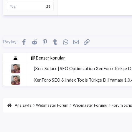
Yaş
28
Facebook
Reddit
Pinterest
Tumblr
WhatsApp
E-posta
Link
Paylaş:
Benzer konular
[Xen-Soluce] SEO Optimization XenForo Türkçe Di
XenForo SEO & Index Tools Türkçe Dil Yaması 1.0.
Ana sayfa
Webmaster Forum
Webmaster Forumu
Forum Scrip