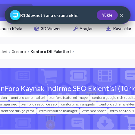
×
R10dev.net'i ana ekrana ekle!
Yükle
unucu Kirala
3D Viewer
Araçlar
Kaynaklar
tleri
Xenforo
Xenforo Dil Paketleri
nForo Kaynak İndirme SEO Eklentisi (Tür
ddon
xenforo canonical url
xenforo featured image
xenforo google rich result
anager seo
xenforo resource seo
xenforo rich snippets
xenforo schema eklent
xenforo türkçe yama
xfrm resource manager
xfrm seo boost
xfrm seo tool 1