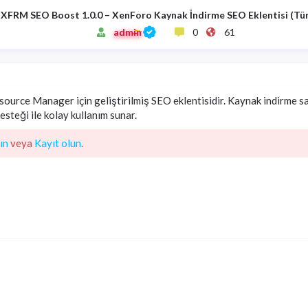
XFRM SEO Boost 1.0.0 – XenForo Kaynak İndirme SEO Eklentisi (Tü
admin
0
61
rce Manager için geliştirilmiş SEO eklentisidir. Kaynak indirme s
steği ile kolay kullanım sunar.
ın
veya
Kayıt olun
.