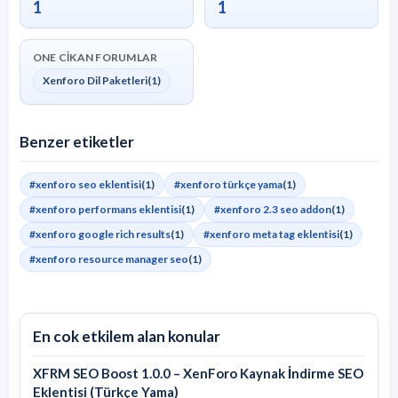
1
1
ONE CIKAN FORUMLAR
Xenforo Dil Paketleri
(1)
Benzer etiketler
#xenforo seo eklentisi
(1)
#xenforo türkçe yama
(1)
#xenforo performans eklentisi
(1)
#xenforo 2.3 seo addon
(1)
#xenforo google rich results
(1)
#xenforo meta tag eklentisi
(1)
#xenforo resource manager seo
(1)
En cok etkilem alan konular
XFRM SEO Boost 1.0.0 – XenForo Kaynak İndirme SEO
Eklentisi (Türkçe Yama)