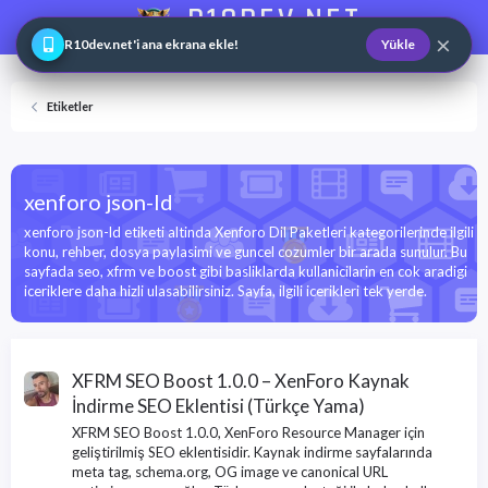
R10DEV.NET
×
Web ve Game Master
R10dev.net'i ana ekrana ekle!
Yükle
Etiketler
xenforo json-ld
xenforo json-ld etiketi altinda Xenforo Dil Paketleri kategorilerinde ilgili
konu, rehber, dosya paylasimi ve guncel cozumler bir arada sunulur. Bu
sayfada seo, xfrm ve boost gibi basliklarda kullanicilarin en cok aradigi
iceriklere daha hizli ulasabilirsiniz. Sayfa, ilgili icerikleri tek yerde.
XFRM SEO Boost 1.0.0 – XenForo Kaynak
İndirme SEO Eklentisi (Türkçe Yama)
XFRM SEO Boost 1.0.0, XenForo Resource Manager için
geliştirilmiş SEO eklentisidir. Kaynak indirme sayfalarında
meta tag, schema.org, OG image ve canonical URL