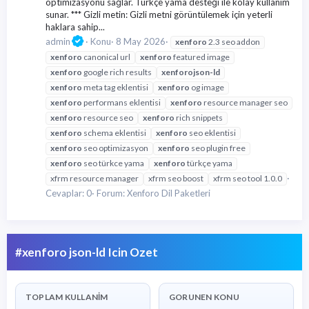
optimizasyonu sağlar. Türkçe yama desteği ile kolay kullanım
sunar. *** Gizli metin: Gizli metni görüntülemek için yeterli
haklara sahip...
admin
Konu
8 May 2026
xenforo
2.3 seo addon
xenforo
canonical url
xenforo
featured image
xenforo
google rich results
xenforo
json-ld
xenforo
meta tag eklentisi
xenforo
og image
xenforo
performans eklentisi
xenforo
resource manager seo
xenforo
resource seo
xenforo
rich snippets
xenforo
schema eklentisi
xenforo
seo eklentisi
xenforo
seo optimizasyon
xenforo
seo plugin free
xenforo
seo türkce yama
xenforo
türkçe yama
xfrm resource manager
xfrm seo boost
xfrm seo tool 1.0.0
Cevaplar: 0
Forum:
Xenforo Dil Paketleri
#xenforo json-ld Icin Ozet
TOPLAM KULLANIM
GORUNEN KONU