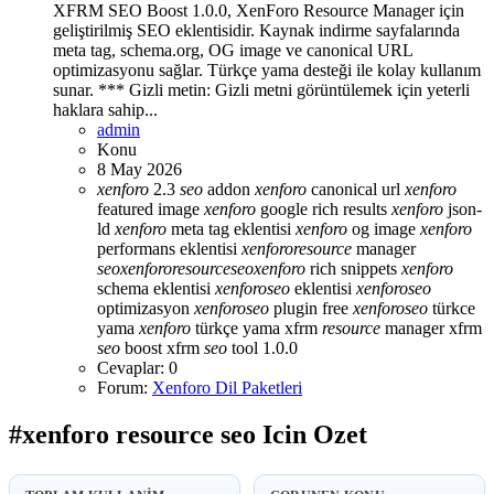
XFRM SEO Boost 1.0.0, XenForo Resource Manager için
geliştirilmiş SEO eklentisidir. Kaynak indirme sayfalarında
meta tag, schema.org, OG image ve canonical URL
optimizasyonu sağlar. Türkçe yama desteği ile kolay kullanım
sunar. *** Gizli metin: Gizli metni görüntülemek için yeterli
haklara sahip...
admin
Konu
8 May 2026
xenforo
2.3
seo
addon
xenforo
canonical url
xenforo
featured image
xenforo
google rich results
xenforo
json-
ld
xenforo
meta tag eklentisi
xenforo
og image
xenforo
performans eklentisi
xenforo
resource
manager
seo
xenforo
resource
seo
xenforo
rich snippets
xenforo
schema eklentisi
xenforo
seo
eklentisi
xenforo
seo
optimizasyon
xenforo
seo
plugin free
xenforo
seo
türkce
yama
xenforo
türkçe yama
xfrm
resource
manager
xfrm
seo
boost
xfrm
seo
tool 1.0.0
Cevaplar: 0
Forum:
Xenforo Dil Paketleri
#xenforo resource seo Icin Ozet