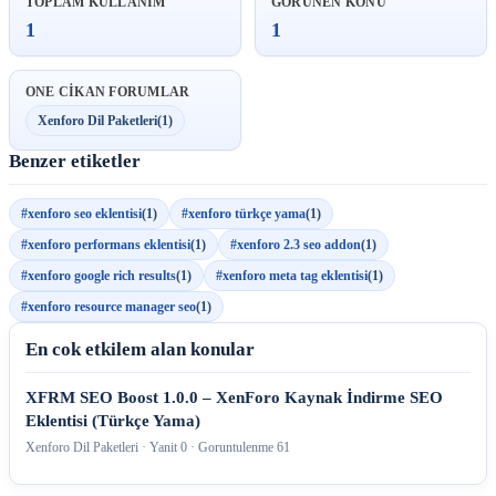
TOPLAM KULLANIM
GORUNEN KONU
1
1
ONE CIKAN FORUMLAR
Xenforo Dil Paketleri
(1)
Benzer etiketler
#xenforo seo eklentisi
(1)
#xenforo türkçe yama
(1)
#xenforo performans eklentisi
(1)
#xenforo 2.3 seo addon
(1)
#xenforo google rich results
(1)
#xenforo meta tag eklentisi
(1)
#xenforo resource manager seo
(1)
En cok etkilem alan konular
XFRM SEO Boost 1.0.0 – XenForo Kaynak İndirme SEO
Eklentisi (Türkçe Yama)
Xenforo Dil Paketleri · Yanit 0 · Goruntulenme 61