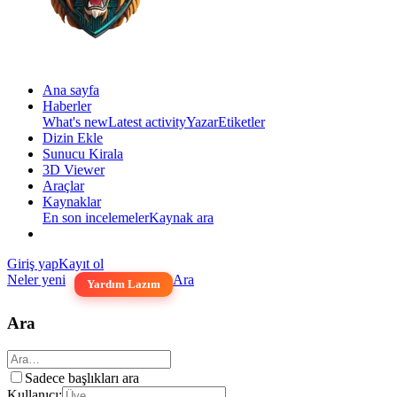
Ana sayfa
Haberler
What's new
Latest activity
Yazar
Etiketler
Dizin Ekle
Sunucu Kirala
3D Viewer
Araçlar
Kaynaklar
En son incelemeler
Kaynak ara
Giriş yap
Kayıt ol
Neler yeni
Ara
Yardım Lazım
Ara
Sadece başlıkları ara
Kullanıcı: