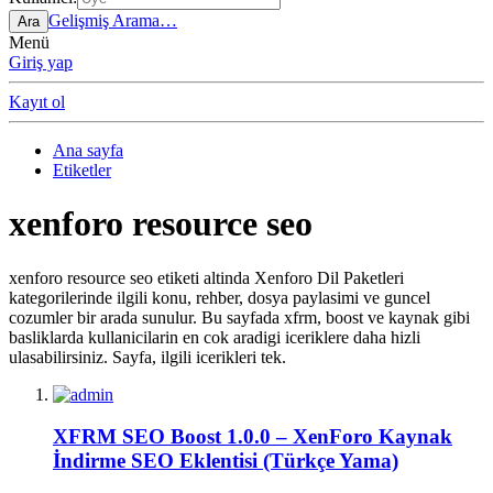
Gelişmiş Arama…
Ara
Menü
Giriş yap
Kayıt ol
Ana sayfa
Etiketler
xenforo resource seo
xenforo resource seo etiketi altinda Xenforo Dil Paketleri
kategorilerinde ilgili konu, rehber, dosya paylasimi ve guncel
cozumler bir arada sunulur. Bu sayfada xfrm, boost ve kaynak gibi
basliklarda kullanicilarin en cok aradigi iceriklere daha hizli
ulasabilirsiniz. Sayfa, ilgili icerikleri tek.
XFRM SEO Boost 1.0.0 – XenForo Kaynak
İndirme SEO Eklentisi (Türkçe Yama)