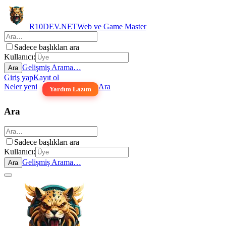
R10DEV.NET
Web ve Game Master
Sadece başlıkları ara
Kullanıcı:
Gelişmiş Arama…
Ara
Giriş yap
Kayıt ol
Neler yeni
Ara
Yardım Lazım
Ara
Sadece başlıkları ara
Kullanıcı:
Gelişmiş Arama…
Ara