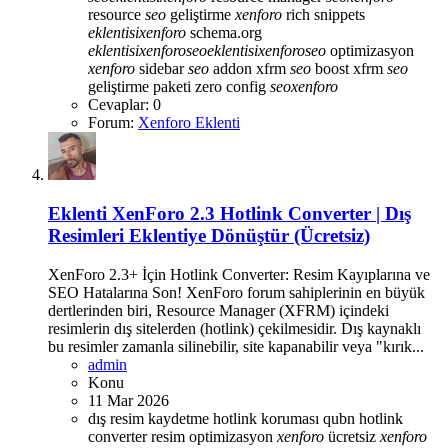
resource
seo
geliştirme
xenforo
rich snippets
eklentisi
xenforo
schema.org
eklentisi
xenforo
seo
eklentisi
xenforo
seo
optimizasyon
xenforo
sidebar
seo
addon
xfrm
seo
boost
xfrm
seo
geliştirme paketi
zero config
seo
xenforo
Cevaplar: 0
Forum:
Xenforo Eklenti
Eklenti
XenForo 2.3 Hotlink Converter | Dış
Resimleri Eklentiye Dönüştür (Ücretsiz)
XenForo 2.3+ İçin Hotlink Converter: Resim Kayıplarına ve
SEO Hatalarına Son! XenForo forum sahiplerinin en büyük
dertlerinden biri, Resource Manager (XFRM) içindeki
resimlerin dış sitelerden (hotlink) çekilmesidir. Dış kaynaklı
bu resimler zamanla silinebilir, site kapanabilir veya "kırık...
admin
Konu
11 Mar 2026
dış resim kaydetme
hotlink koruması
qubn hotlink
converter
resim optimizasyon
xenforo
ücretsiz
xenforo