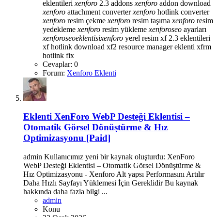
eklentileri
xenforo
2.3 addons
xenforo
addon download
xenforo
attachment converter
xenforo
hotlink converter
xenforo
resim çekme
xenforo
resim taşıma
xenforo
resim
yedekleme
xenforo
resim yükleme
xenforo
seo
ayarları
xenforo
seo
eklentisi
xenforo
yerel resim
xf 2.3 eklentileri
xf hotlink download
xf2 resource manager eklenti
xfrm
hotlink fix
Cevaplar: 0
Forum:
Xenforo Eklenti
Eklenti
XenForo WebP Desteği Eklentisi –
Otomatik Görsel Dönüştürme & Hız
Optimizasyonu [Paid]
admin Kullanıcımız yeni bir kaynak oluşturdu: XenForo
WebP Desteği Eklentisi – Otomatik Görsel Dönüştürme &
Hız Optimizasyonu - Xenforo Alt yapsı Performasını Artılır
Daha Hızlı Sayfayı Yüklemesi İçin Gereklidir Bu kaynak
hakkında daha fazla bilgi ...
admin
Konu