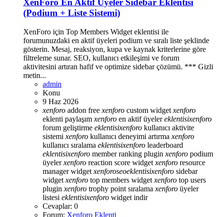
XenForo En Aktif Üyeler Sidebar Eklentisi
(Podium + Liste Sistemi)
XenForo için Top Members Widget eklentisi ile
forumunuzdaki en aktif üyeleri podium ve sıralı liste şeklinde
gösterin. Mesaj, reaksiyon, kupa ve kaynak kriterlerine göre
filtreleme sunar. SEO, kullanıcı etkileşimi ve forum
aktivitesini artıran hafif ve optimize sidebar çözümü. *** Gizli
metin...
admin
Konu
9 Haz 2026
xenforo
addon free
xenforo
custom widget
xenforo
eklenti paylaşım
xenforo
en aktif üyeler
eklentisi
xenforo
forum geliştirme
eklentisi
xenforo
kullanıcı aktivite
sistemi
xenforo
kullanıcı deneyimi artırma
xenforo
kullanıcı sıralama
eklentisi
xenforo
leaderboard
eklentisi
xenforo
member ranking plugin
xenforo
podium
üyeler
xenforo
reaction score widget
xenforo
resource
manager widget
xenforo
seo
eklentisi
xenforo
sidebar
widget
xenforo
top members widget
xenforo
top users
plugin
xenforo
trophy point sıralama
xenforo
üyeler
listesi
eklentisi
xenforo
widget indir
Cevaplar: 0
Forum:
Xenforo Eklenti