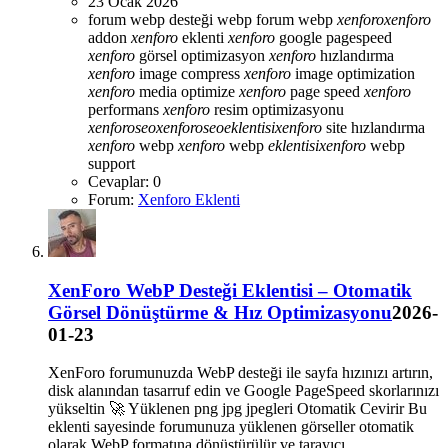
23 Ocak 2026
forum webp desteği
webp forum
webp
xenforo
xenforo
addon
xenforo
eklenti
xenforo
google pagespeed
xenforo
görsel optimizasyon
xenforo
hızlandırma
xenforo
image compress
xenforo
image optimization
xenforo
media optimize
xenforo
page speed
xenforo
performans
xenforo
resim optimizasyonu
xenforo
seo
xenforo
seo
eklentisi
xenforo
site hızlandırma
xenforo
webp
xenforo
webp
eklentisi
xenforo
webp
support
Cevaplar: 0
Forum:
Xenforo Eklenti
XenForo WebP Desteği Eklentisi – Otomatik
Görsel Dönüştürme & Hız Optimizasyonu
2026-
01-23
XenForo forumunuzda WebP desteği ile sayfa hızınızı artırın,
disk alanından tasarruf edin ve Google PageSpeed skorlarınızı
yükseltin 🚀 Yüklenen png jpg jpegleri Otomatik Cevirir Bu
eklenti sayesinde forumunuza yüklenen görseller otomatik
olarak WebP formatına dönüştürülür ve tarayıcı...