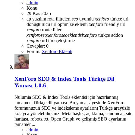
admin
Konu
29 Kas 2025
ap yazılım rota filtreleri
seo
uyumlu
xenforo
türkçe url
dönüştürücü
url optimize eklenti
xenforo
friendly url
xenforo
route filter
xenforo
seo
xenforo
seo
eklentisi
xenforo
türkçe addon
xenforo
url türkçeleştirme
Cevaplar: 0
Forum:
Xenforo Eklenti
XenForo SEO & Index Tools Türkçe Dil
Yaması 1.0.6
Nulumia SEO & Index Tools eklentisi için hazırlanmış
tamamen Türkçe dil yaması. Bu yama sayesinde XenForo
forumunuzun SEO ve indeksleme ayarlarını Türkçe arayüzle
kolayca yönetebilirsiniz. Meta başlık, açıklama, canonical, site
haritası, robots.txt, Open Graph ve gelişmiş SEO ayarlarını
tamamen...
admin