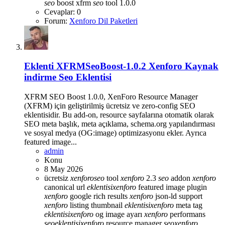
seo
boost
xfrm
seo
tool 1.0.0
Cevaplar: 0
Forum:
Xenforo Dil Paketleri
Eklenti
XFRMSeoBoost-1.0.2 Xenforo Kaynak
indirme Seo Eklentisi
XFRM SEO Boost 1.0.0, XenForo Resource Manager
(XFRM) için geliştirilmiş ücretsiz ve zero-config SEO
eklentisidir. Bu add-on, resource sayfalarına otomatik olarak
SEO meta başlık, meta açıklama, schema.org yapılandırması
ve sosyal medya (OG:image) optimizasyonu ekler. Ayrıca
featured image...
admin
Konu
8 May 2026
ücretsiz
xenforo
seo
tool
xenforo
2.3
seo
addon
xenforo
canonical url
eklentisi
xenforo
featured image plugin
xenforo
google rich results
xenforo
json-ld support
xenforo
listing thumbnail
eklentisi
xenforo
meta tag
eklentisi
xenforo
og image ayarı
xenforo
performans
seo
eklentisi
xenforo
resource manager
seo
xenforo