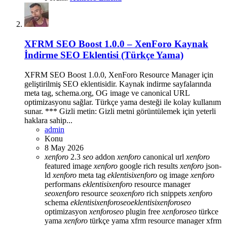
XFRM SEO Boost 1.0.0 – XenForo Kaynak
İndirme SEO Eklentisi (Türkçe Yama)
XFRM SEO Boost 1.0.0, XenForo Resource Manager için
geliştirilmiş SEO eklentisidir. Kaynak indirme sayfalarında
meta tag, schema.org, OG image ve canonical URL
optimizasyonu sağlar. Türkçe yama desteği ile kolay kullanım
sunar. *** Gizli metin: Gizli metni görüntülemek için yeterli
haklara sahip...
admin
Konu
8 May 2026
xenforo
2.3
seo
addon
xenforo
canonical url
xenforo
featured image
xenforo
google rich results
xenforo
json-
ld
xenforo
meta tag
eklentisi
xenforo
og image
xenforo
performans
eklentisi
xenforo
resource manager
seo
xenforo
resource
seo
xenforo
rich snippets
xenforo
schema
eklentisi
xenforo
seo
eklentisi
xenforo
seo
optimizasyon
xenforo
seo
plugin free
xenforo
seo
türkce
yama
xenforo
türkçe yama
xfrm resource manager
xfrm