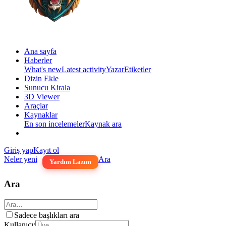
Ana sayfa
Haberler
What's new
Latest activity
Yazar
Etiketler
Dizin Ekle
Sunucu Kirala
3D Viewer
Araçlar
Kaynaklar
En son incelemeler
Kaynak ara
Giriş yap
Kayıt ol
Neler yeni
Ara
Yardım Lazım
Ara
Sadece başlıkları ara
Kullanıcı: