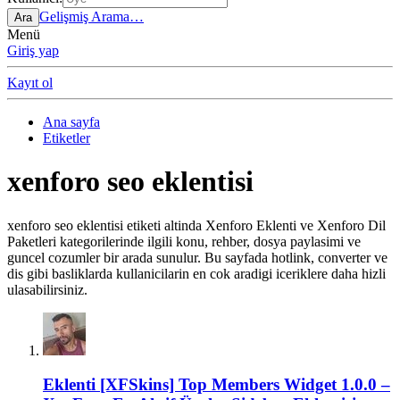
Gelişmiş Arama…
Ara
Menü
Giriş yap
Kayıt ol
Ana sayfa
Etiketler
xenforo seo eklentisi
xenforo seo eklentisi etiketi altinda Xenforo Eklenti ve Xenforo Dil
Paketleri kategorilerinde ilgili konu, rehber, dosya paylasimi ve
guncel cozumler bir arada sunulur. Bu sayfada hotlink, converter ve
dis gibi basliklarda kullanicilarin en cok aradigi iceriklere daha hizli
ulasabilirsiniz.
Eklenti
[XFSkins] Top Members Widget 1.0.0 –