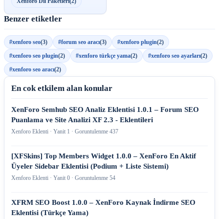
Xenforo Dil Paketleri
(2)
Benzer etiketler
#xenforo seo
(3)
#forum seo aracı
(3)
#xenforo plugin
(2)
#xenforo seo plugin
(2)
#xenforo türkçe yama
(2)
#xenforo seo ayarları
(2)
#xenforo seo aracı
(2)
En cok etkilem alan konular
XenForo Semhub SEO Analiz Eklentisi 1.0.1 – Forum SEO
Puanlama ve Site Analizi XF 2.3 - Eklentileri
Xenforo Eklenti · Yanit 1 · Goruntulenme 437
[XFSkins] Top Members Widget 1.0.0 – XenForo En Aktif
Üyeler Sidebar Eklentisi (Podium + Liste Sistemi)
Xenforo Eklenti · Yanit 0 · Goruntulenme 54
XFRM SEO Boost 1.0.0 – XenForo Kaynak İndirme SEO
Eklentisi (Türkçe Yama)