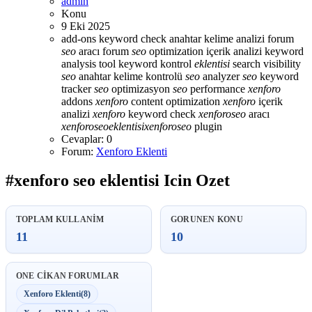
admin
Konu
9 Eki 2025
add-ons keyword check
anahtar kelime analizi
forum
seo
aracı
forum
seo
optimization
içerik analizi
keyword
analysis tool
keyword kontrol
eklentisi
search visibility
seo
anahtar kelime kontrolü
seo
analyzer
seo
keyword
tracker
seo
optimizasyon
seo
performance
xenforo
addons
xenforo
content optimization
xenforo
içerik
analizi
xenforo
keyword check
xenforo
seo
aracı
xenforo
seo
eklentisi
xenforo
seo
plugin
Cevaplar: 0
Forum:
Xenforo Eklenti
#xenforo seo eklentisi Icin Ozet
TOPLAM KULLANIM
GORUNEN KONU
11
10
ONE CIKAN FORUMLAR
Xenforo Eklenti
(8)