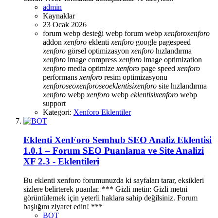
admin
Kaynaklar
23 Ocak 2026
forum webp desteği
webp forum
webp
xenforo
xenforo
addon
xenforo
eklenti
xenforo
google pagespeed
xenforo
görsel optimizasyon
xenforo
hızlandırma
xenforo
image compress
xenforo
image optimization
xenforo
media optimize
xenforo
page speed
xenforo
performans
xenforo
resim optimizasyonu
xenforo
seo
xenforo
seo
eklentisi
xenforo
site hızlandırma
xenforo
webp
xenforo
webp
eklentisi
xenforo
webp
support
Kategori:
Xenforo Eklentiler
Eklenti
XenForo Semhub SEO Analiz Eklentisi
1.0.1 – Forum SEO Puanlama ve Site Analizi
XF 2.3 - Eklentileri
Bu eklenti xenforo forumunuzda ki sayfaları tarar, eksikleri
sizlere belirterek puanlar. *** Gizli metin: Gizli metni
görüntülemek için yeterli haklara sahip değilsiniz. Forum
başlığını ziyaret edin! ***
BOT