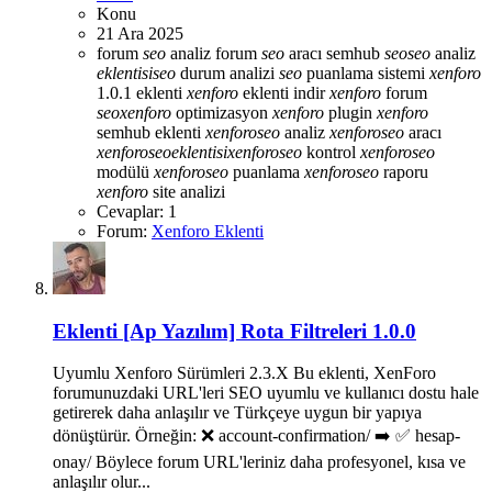
Konu
21 Ara 2025
forum
seo
analiz
forum
seo
aracı
semhub
seo
seo
analiz
eklentisi
seo
durum analizi
seo
puanlama sistemi
xenforo
1.0.1 eklenti
xenforo
eklenti indir
xenforo
forum
seo
xenforo
optimizasyon
xenforo
plugin
xenforo
semhub eklenti
xenforo
seo
analiz
xenforo
seo
aracı
xenforo
seo
eklentisi
xenforo
seo
kontrol
xenforo
seo
modülü
xenforo
seo
puanlama
xenforo
seo
raporu
xenforo
site analizi
Cevaplar: 1
Forum:
Xenforo Eklenti
Eklenti
[Ap Yazılım] Rota Filtreleri 1.0.0
Uyumlu Xenforo Sürümleri 2.3.X Bu eklenti, XenForo
forumunuzdaki URL'leri SEO uyumlu ve kullanıcı dostu hale
getirerek daha anlaşılır ve Türkçeye uygun bir yapıya
dönüştürür. Örneğin: ❌ account-confirmation/ ➡️ ✅ hesap-
onay/ Böylece forum URL'leriniz daha profesyonel, kısa ve
anlaşılır olur...