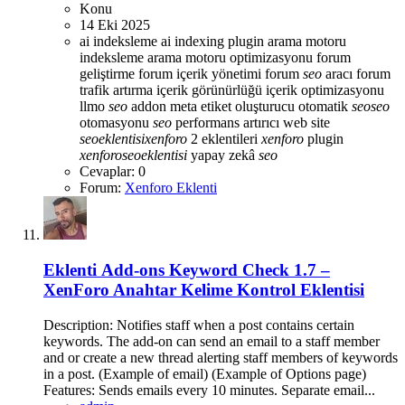
Konu
14 Eki 2025
ai indeksleme
ai indexing plugin
arama motoru
indeksleme
arama motoru optimizasyonu
forum
geliştirme
forum içerik yönetimi
forum
seo
aracı
forum
trafik artırma
içerik görünürlüğü
içerik optimizasyonu
llmo
seo
addon
meta etiket oluşturucu
otomatik
seo
seo
otomasyonu
seo
performans artırıcı
web site
seo
eklentisi
xenforo
2 eklentileri
xenforo
plugin
xenforo
seo
eklentisi
yapay zekâ
seo
Cevaplar: 0
Forum:
Xenforo Eklenti
Eklenti
Add-ons Keyword Check 1.7 –
XenForo Anahtar Kelime Kontrol Eklentisi
Description: Notifies staff when a post contains certain
keywords. The add-on can send an email to a staff member
and or create a new thread alerting staff members of keywords
in a post. (Example of email) (Example of Options page)
Features: Sends emails every 10 minutes. Separate email...