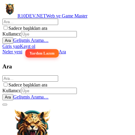
R10DEV.NET
Web ve Game Master
Sadece başlıkları ara
Kullanıcı:
Gelişmiş Arama…
Ara
Giriş yap
Kayıt ol
Neler yeni
Ara
Yardım Lazım
Ara
Sadece başlıkları ara
Kullanıcı:
Gelişmiş Arama…
Ara