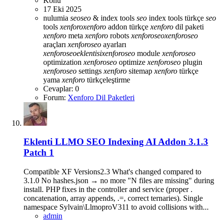
Konu
17 Eki 2025
nulumia
seo
seo
& index tools
seo
index tools türkçe
seo
tools
xenforo
xenforo
addon türkçe
xenforo
dil paketi
xenforo
meta
xenforo
robots
xenforo
seo
xenforo
seo
araçları
xenforo
seo
ayarları
xenforo
seo
eklentisi
xenforo
seo
module
xenforo
seo
optimization
xenforo
seo
optimize
xenforo
seo
plugin
xenforo
seo
settings
xenforo
sitemap
xenforo
türkçe
yama
xenforo
türkçeleştirme
Cevaplar: 0
Forum:
Xenforo Dil Paketleri
Eklenti
LLMO SEO Indexing AI Addon 3.1.3
Patch 1
Compatible XF Versions2.3 What's changed compared to
3.1.0 No hashes.json → no more "N files are missing" during
install. PHP fixes in the controller and service (proper .
concatenation, array appends, .=, correct ternaries). Single
namespace Sylvain\LlmoproV311 to avoid collisions with...
admin