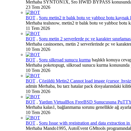
Merhaba SYNTON1X, Sro HWID BYPASS konusunda araştırm
23 Tem 2026
BOT
,
Soru
metin2 tr balık botu ve yabboz botu kaynak 
Merhaba tealsnow, metin2 tr balık botu ve yabboz botu ka
11 Tem 2026
BOT
,
Soru
metin 2 serverlerde pc ve karakter sınırlamas
Merhaba casinoenes, metin 2 serverlerinde pc ve karakter s
10 Tem 2026
BOT
,
Soru
silkroad sunucu kurma
başlıklı konuya cevap
Merhaba poketopugt, silkroad sunucu kurma konusunda y
10 Tem 2026
BOT
,
Çözüldü
Metin2 Cannot load image (cursor_hvsiz
admin Merhaba, bu tarz hatalar pack dosyalarındaki kilit
10 Tem 2026
BOT
,
Yardım
VirtualBox FreeBSD Sunucusuna PuTTY
Merhaba kalas1, bağlanmama sorunu genellikle ağ ayarlar
10 Tem 2026
BOT
,
Soru
Issue with registration and data extraction
Merhaba Mando1995, AutoEvent GMtools programındaki kay