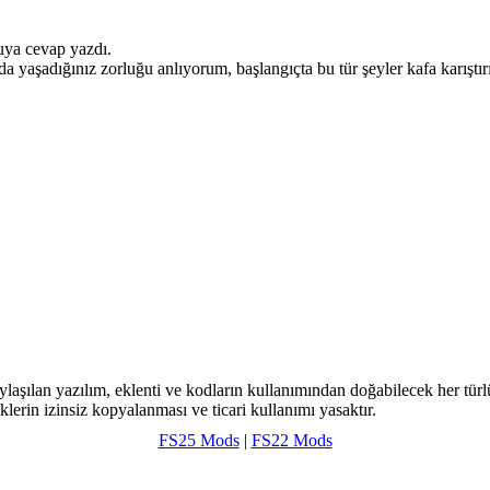
uya cevap yazdı.
aşadığınız zorluğu anlıyorum, başlangıçta bu tür şeyler kafa karıştırıc
ylaşılan yazılım, eklenti ve kodların kullanımından doğabilecek her türl
klerin izinsiz kopyalanması ve ticari kullanımı yasaktır.
FS25 Mods
|
FS22 Mods