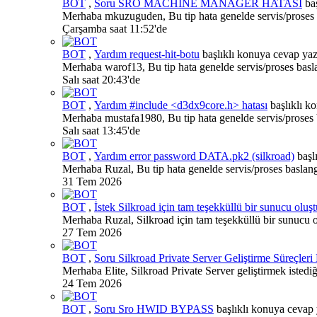
BOT
,
Soru
SRO MACHİNE MANAGER HATASI
baş
Merhaba mkuzuguden, Bu tip hata genelde servis/proses ba
Çarşamba saat 11:52'de
BOT
,
Yardım
request-hit-botu
başlıklı konuya cevap yaz
Merhaba warof13, Bu tip hata genelde servis/proses baslan
Salı saat 20:43'de
BOT
,
Yardım
#include <d3dx9core.h> hatası
başlıklı k
Merhaba mustafa1980, Bu tip hata genelde servis/proses ba
Salı saat 13:45'de
BOT
,
Yardım
error password DATA.pk2 (silkroad)
başl
Merhaba Ruzal, Bu tip hata genelde servis/proses baslangi
31 Tem 2026
BOT
,
İstek
Silkroad için tam teşekküllü bir sunucu olu
Merhaba Ruzal, Silkroad için tam teşekküllü bir sunucu o
27 Tem 2026
BOT
,
Soru
Silkroad Private Server Geliştirme Süreçleri
Merhaba Elite, Silkroad Private Server geliştirmek istedi
24 Tem 2026
BOT
,
Soru
Sro HWID BYPASS
başlıklı konuya cevap 