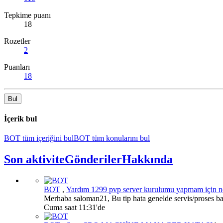
Tepkime puanı
18
Rozetler
2
Puanları
18
Bul
İçerik bul
BOT tüm içeriğini bul
BOT tüm konularını bul
Son aktivite
Gönderiler
Hakkında
BOT
,
Yardım
1299 pvp server kurulumu yapmam için ne
Merhaba saloman21, Bu tip hata genelde servis/proses basl
Cuma saat 11:31'de