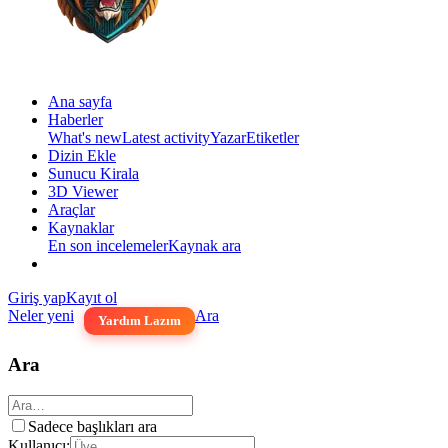
Ana sayfa
Haberler
What's new
Latest activity
Yazar
Etiketler
Dizin Ekle
Sunucu Kirala
3D Viewer
Araçlar
Kaynaklar
En son incelemeler
Kaynak ara
Giriş yap
Kayıt ol
Neler yeni
Ara
Yardım Lazım
Ara
Sadece başlıkları ara
Kullanıcı: