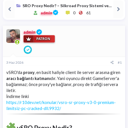
a
i
SRO Proxy Nedir? – Silkroad Proxy Sistemi ve
n
h
Kullanımı
i
admin
0
61
admin
PATRON
3 Haz 2026
#1
vSRO'da
proxy
, en basit haliyle client ile server arasına giren
aracı bağlantı katmanı
dır. Yani oyuncu direkt GameServer'a
bağlanmaz; önce proxy'ye bağlanır, proxy de trafiği servera
iletir.
İndirme linki
https://r10dev.net/konular/vsro-sr-proxy-v3-0-premium-
limitsiz-pc-cracked-dll.9932/
vSRO Proxy Nedir?