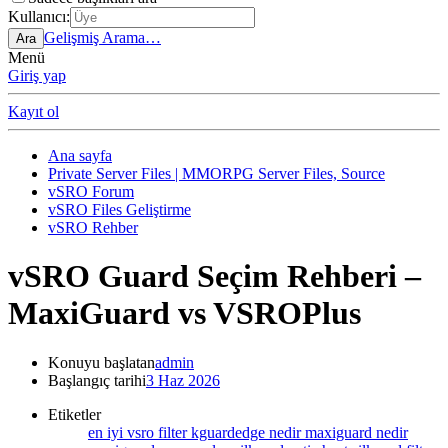
Kullanıcı:
Gelişmiş Arama…
Ara
Menü
Giriş yap
Kayıt ol
Ana sayfa
Private Server Files | MMORPG Server Files, Source
vSRO Forum
vSRO Files Geliştirme
vSRO Rehber
vSRO Guard Seçim Rehberi –
MaxiGuard vs VSROPlus
Konuyu başlatan
admin
Başlangıç tarihi
3 Haz 2026
Etiketler
en iyi vsro filter
kguardedge nedir
maxiguard nedir