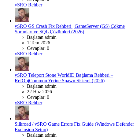
vSRO Rehber
vSRO GS Crash Fix Rehberi | GameServer (GS) Çökme
Sorunları ve SQL Çözümleri (2026)
Başlatan admin
1 Tem 2026
Cevaplar: 0
vSRO Rehber
vSRO Teleport Stone WorldID Bağlama Rehberi –
RefObjCommon Yerine Spawn Sistemi (2026)
Başlatan admin
22 Haz 2026
Cevaplar: 0
vSRO Rehber
Silkroad / vSRO Game Errors Fix Guide (Windows Defender
Exclusion Setup)
Başlatan admin