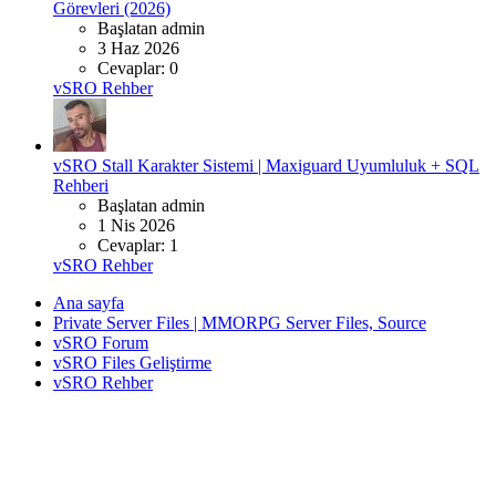
Görevleri (2026)
Başlatan admin
3 Haz 2026
Cevaplar: 0
vSRO Rehber
vSRO Stall Karakter Sistemi | Maxiguard Uyumluluk + SQL
Rehberi
Başlatan admin
1 Nis 2026
Cevaplar: 1
vSRO Rehber
Ana sayfa
Private Server Files | MMORPG Server Files, Source
vSRO Forum
vSRO Files Geliştirme
vSRO Rehber