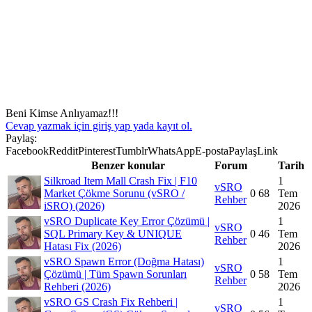
Beni Kimse Anlıyamaz!!!
Cevap yazmak için giriş yap yada kayıt ol.
Paylaş:
Facebook
Reddit
Pinterest
Tumblr
WhatsApp
E-posta
Paylaş
Link
Benzer konular
Forum
Tarih
Silkroad Item Mall Crash Fix | F10
1
vSRO
Market Çökme Sorunu (vSRO /
0
68
Tem
Rehber
iSRO) (2026)
2026
vSRO Duplicate Key Error Çözümü |
1
vSRO
SQL Primary Key & UNIQUE
0
46
Tem
Rehber
Hatası Fix (2026)
2026
vSRO Spawn Error (Doğma Hatası)
1
vSRO
Çözümü | Tüm Spawn Sorunları
0
58
Tem
Rehber
Rehberi (2026)
2026
vSRO GS Crash Fix Rehberi |
1
vSRO