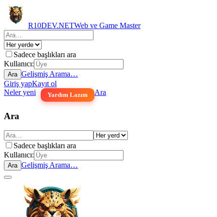
R10DEV.NET
Web ve Game Master
Sadece başlıkları ara
Kullanıcı:
Gelişmiş Arama…
Ara
Giriş yap
Kayıt ol
Neler yeni
Ara
Yardım Lazım
Ara
Sadece başlıkları ara
Kullanıcı:
Gelişmiş Arama…
Ara