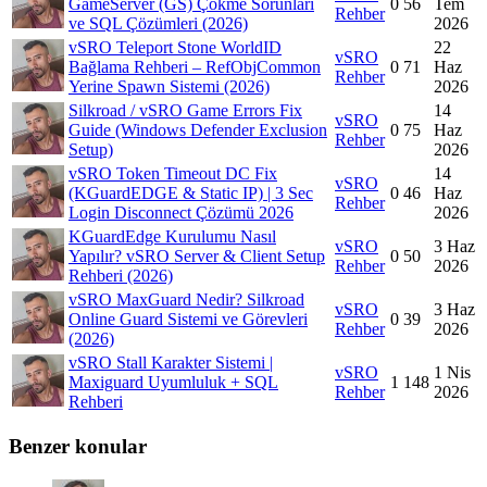
GameServer (GS) Çökme Sorunları
0
56
Tem
Rehber
ve SQL Çözümleri (2026)
2026
vSRO Teleport Stone WorldID
22
vSRO
Bağlama Rehberi – RefObjCommon
0
71
Haz
Rehber
Yerine Spawn Sistemi (2026)
2026
Silkroad / vSRO Game Errors Fix
14
vSRO
Guide (Windows Defender Exclusion
0
75
Haz
Rehber
Setup)
2026
vSRO Token Timeout DC Fix
14
vSRO
(KGuardEDGE & Static IP) | 3 Sec
0
46
Haz
Rehber
Login Disconnect Çözümü 2026
2026
KGuardEdge Kurulumu Nasıl
vSRO
3 Haz
Yapılır? vSRO Server & Client Setup
0
50
Rehber
2026
Rehberi (2026)
vSRO MaxGuard Nedir? Silkroad
vSRO
3 Haz
Online Guard Sistemi ve Görevleri
0
39
Rehber
2026
(2026)
vSRO Stall Karakter Sistemi |
vSRO
1 Nis
Maxiguard Uyumluluk + SQL
1
148
Rehber
2026
Rehberi
Benzer konular