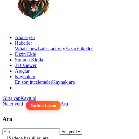
Ana sayfa
Haberler
What's new
Latest activity
Yazar
Etiketler
Dizin Ekle
Sunucu Kirala
3D Viewer
Araçlar
Kaynaklar
En son incelemeler
Kaynak ara
Giriş yap
Kayıt ol
Neler yeni
Ara
Yardım Lazım
Ara
Sadece başlıkları ara