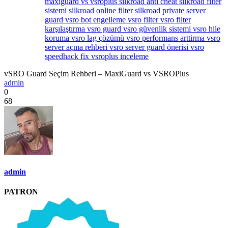
maxiguard vs vsroplus
silkroad anti cheat
silkroad filter
sistemi
silkroad online filter
silkroad private server
guard
vsro bot engelleme
vsro filter
vsro filter
karşılaştırma
vsro guard
vsro güvenlik sistemi
vsro hile
koruma
vsro lag çözümü
vsro performans arttirma
vsro
server açma rehberi
vsro server guard önerisi
vsro
speedhack fix
vsroplus inceleme
vSRO Guard Seçim Rehberi – MaxiGuard vs VSROPlus
admin
0
68
admin
PATRON