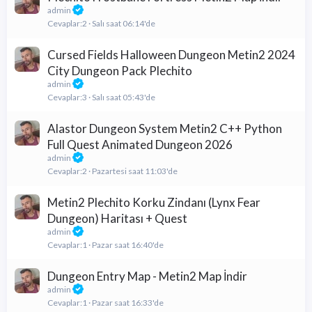
admin
Cevaplar
2
Salı saat 06:14'de
Cursed Fields Halloween Dungeon Metin2 2024
City Dungeon Pack Plechito
admin
Cevaplar
3
Salı saat 05:43'de
Alastor Dungeon System Metin2 C++ Python
Full Quest Animated Dungeon 2026
admin
Cevaplar
2
Pazartesi saat 11:03'de
Metin2 Plechito Korku Zindanı (Lynx Fear
Dungeon) Haritası + Quest
admin
Cevaplar
1
Pazar saat 16:40'de
Dungeon Entry Map - Metin2 Map İndir
admin
Cevaplar
1
Pazar saat 16:33'de