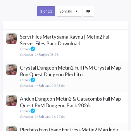
Son
1 of 11
Sonraki
Servi Files MartySama Raynu | Metin2 Full
Server Files Pack Download
admin
Cevaplar
1
Bugün 03:58
Crystal Dungeon Metin2 Full PvM Crystal Map
Run Quest Dungeon Plechito
admin
Cevaplar
4
Salı saat 20:23'de
Andun Dungeon Metin2 & Catacombs Full Map
Quest PvM Dungeon Pack 2026
admin
Cevaplar
1
Salı saat 16:17'de
Plechito Frostbane Fortress Metin2 Map İndir