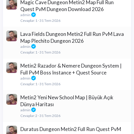
Magic Cave Dungeon Metin2 Map Full Run
Quest PvM Dungeon Download 2026
admin
Cevaplar
1
31 Tem 2026
Lava Fields Dungeon Metin2 Full Run PvM Lava
Map Plechito Dungeon 2026
admin
Cevaplar
1
31 Tem 2026
Metin2 Razador & Nemere Dungeon System |
Full PvM Boss Instance + Quest Source
admin
Cevaplar
1
31 Tem 2026
Metin2 Yeni New School Map | Büyük Açık
Dünya Haritası
admin
Cevaplar
2
31 Tem 2026
Duratus Dungeon Metin2 Full Run Quest PvM