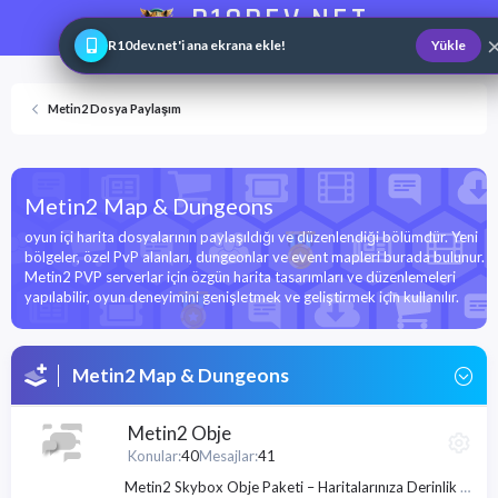
R10DEV.NET
Web ve Game Master
R10dev.net'i ana ekrana ekle!
Yükle
Metin2 Dosya Paylaşım
Metin2 Map & Dungeons
oyun içi harita dosyalarının paylaşıldığı ve düzenlendiği bölümdür. Yeni
bölgeler, özel PvP alanları, dungeonlar ve event mapleri burada bulunur.
Metin2 PVP serverlar için özgün harita tasarımları ve düzenlemeleri
yapılabilir, oyun deneyimini genişletmek ve geliştirmek için kullanılır.
Metin2 Map & Dungeons
Metin2 Obje
Konular
40
Mesajlar
41
Metin2 Skybox Obje Paketi – Haritalarınıza Derinlik ve Işık Katan Obje ve Dekorasyon İçeriği - Metin2 Obje İndir