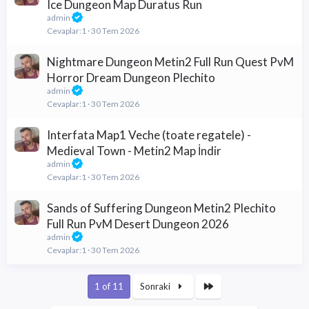
Ice Dungeon Map Duratus Run
admin
Cevaplar
1
30 Tem 2026
Nightmare Dungeon Metin2 Full Run Quest PvM
Horror Dream Dungeon Plechito
admin
Cevaplar
1
30 Tem 2026
Interfata Map1 Veche (toate regatele) -
Medieval Town - Metin2 Map İndir
admin
Cevaplar
1
30 Tem 2026
Sands of Suffering Dungeon Metin2 Plechito
Full Run PvM Desert Dungeon 2026
admin
Cevaplar
1
30 Tem 2026
Son
1 of 11
Sonraki