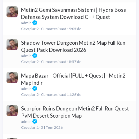
Metin2 Gemi Savunması Sistemi | Hydra Boss
Defense System Download C++ Quest
admin
Cevaplar
2
Cumartesi saat 19:05'de
Shadow Tower Dungeon Metin2 Map Full Run
Quest Pack Download 2026
admin
Cevaplar
2
Cumartesi saat 18:57'de
Mapa Bazar - Official [FULL + Quest] - Metin2
Map İndir
admin
Cevaplar
2
Cumartesi saat 11:26'de
Scorpion Ruins Dungeon Metin2 Full Run Quest
PvM Desert Scorpion Map
admin
Cevaplar
1
31 Tem 2026