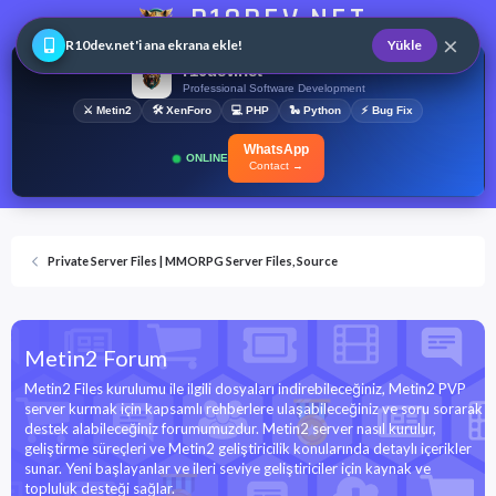
R10DEV.NET
×
Web ve Game Master
R10dev.net'i ana ekrana ekle!
Yükle
r10dev.net
Professional Software Development
⚔ Metin2
🛠 XenForo
💻 PHP
🐍 Python
⚡ Bug Fix
WhatsApp
ONLINE
Contact →
Private Server Files | MMORPG Server Files, Source
Metin2 Forum
Metin2 Files kurulumu ile ilgili dosyaları indirebileceğiniz, Metin2 PVP
server kurmak için kapsamlı rehberlere ulaşabileceğiniz ve soru sorarak
destek alabileceğiniz forumumuzdur. Metin2 server nasıl kurulur,
geliştirme süreçleri ve Metin2 geliştiricilik konularında detaylı içerikler
sunar. Yeni başlayanlar ve ileri seviye geliştiriciler için kaynak ve
topluluk desteği sağlar.