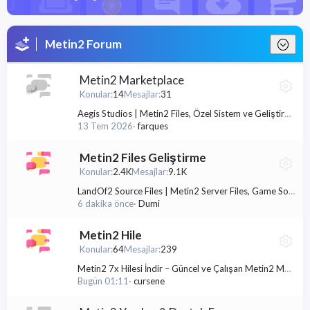
Metin2 Forum
Metin2 Marketplace
Konular
14
Mesajlar
31
Aegis Studios | Metin2 Files, Özel Sistem ve Geliştirme Hizmetleri
13 Tem 2026
farques
Metin2 Files Geliştirme
Konular
2.4K
Mesajlar
9.1K
LandOf2 Source Files | Metin2 Server Files, Game Source, Client Source, Database & Development Resources
6 dakika önce
Dumi
Metin2 Hile
Konular
64
Mesajlar
239
Metin2 7x Hilesi İndir – Güncel ve Çalışan Metin2 Mod Hilesi 2026
Bugün 01:11
cursene