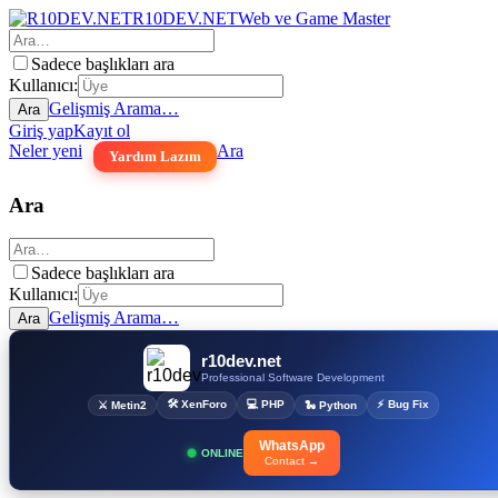
R10DEV.NET
Web ve Game Master
Sadece başlıkları ara
Kullanıcı:
Gelişmiş Arama…
Ara
Giriş yap
Kayıt ol
Neler yeni
Ara
Yardım Lazım
Ara
Sadece başlıkları ara
Kullanıcı:
Gelişmiş Arama…
Ara
r10dev.net
Professional Software Development
🛠 XenForo
💻 PHP
⚡ Bug Fix
⚔ Metin2
🐍 Python
WhatsApp
ONLINE
Contact →