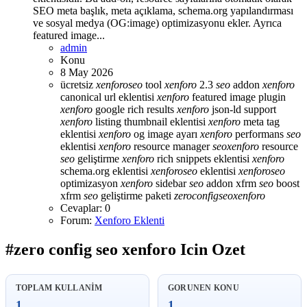
SEO meta başlık, meta açıklama, schema.org yapılandırması
ve sosyal medya (OG:image) optimizasyonu ekler. Ayrıca
featured image...
admin
Konu
8 May 2026
ücretsiz
xenforo
seo
tool
xenforo
2.3
seo
addon
xenforo
canonical url eklentisi
xenforo
featured image plugin
xenforo
google rich results
xenforo
json-ld support
xenforo
listing thumbnail eklentisi
xenforo
meta tag
eklentisi
xenforo
og image ayarı
xenforo
performans
seo
eklentisi
xenforo
resource manager
seo
xenforo
resource
seo
geliştirme
xenforo
rich snippets eklentisi
xenforo
schema.org eklentisi
xenforo
seo
eklentisi
xenforo
seo
optimizasyon
xenforo
sidebar
seo
addon
xfrm
seo
boost
xfrm
seo
geliştirme paketi
zero
config
seo
xenforo
Cevaplar: 0
Forum:
Xenforo Eklenti
#zero config seo xenforo Icin Ozet
TOPLAM KULLANIM
GORUNEN KONU
1
1