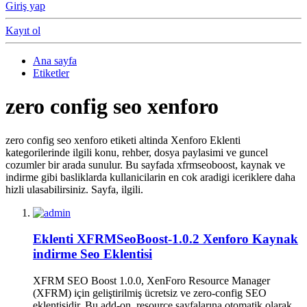
Giriş yap
Kayıt ol
Ana sayfa
Etiketler
zero config seo xenforo
zero config seo xenforo etiketi altinda Xenforo Eklenti
kategorilerinde ilgili konu, rehber, dosya paylasimi ve guncel
cozumler bir arada sunulur. Bu sayfada xfrmseoboost, kaynak ve
indirme gibi basliklarda kullanicilarin en cok aradigi iceriklere daha
hizli ulasabilirsiniz. Sayfa, ilgili.
Eklenti
XFRMSeoBoost-1.0.2 Xenforo Kaynak
indirme Seo Eklentisi
XFRM SEO Boost 1.0.0, XenForo Resource Manager
(XFRM) için geliştirilmiş ücretsiz ve zero-config SEO
eklentisidir. Bu add-on, resource sayfalarına otomatik olarak