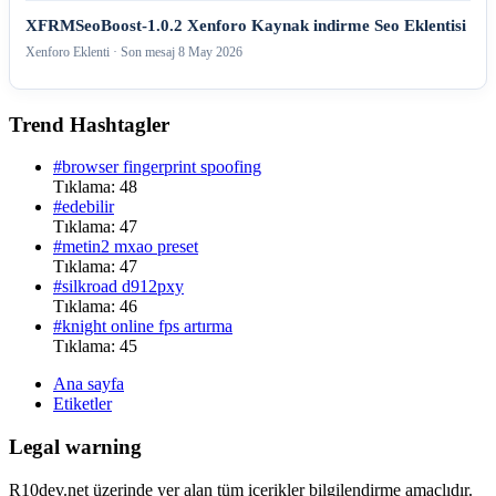
XFRMSeoBoost-1.0.2 Xenforo Kaynak indirme Seo Eklentisi
Xenforo Eklenti · Son mesaj
8 May 2026
Trend Hashtagler
#browser fingerprint spoofing
Tıklama: 48
#edebilir
Tıklama: 47
#metin2 mxao preset
Tıklama: 47
#silkroad d912pxy
Tıklama: 46
#knight online fps artırma
Tıklama: 45
Ana sayfa
Etiketler
Legal warning
R10dev.net üzerinde yer alan tüm içerikler bilgilendirme amaçlıdır.