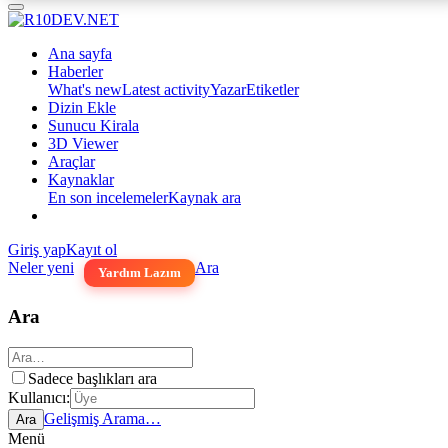
Ana sayfa
Haberler
What's new
Latest activity
Yazar
Etiketler
Dizin Ekle
Sunucu Kirala
3D Viewer
Araçlar
Kaynaklar
En son incelemeler
Kaynak ara
Giriş yap
Kayıt ol
Neler yeni
Ara
Yardım Lazım
Ara
Sadece başlıkları ara
Kullanıcı:
Gelişmiş Arama…
Ara
Menü