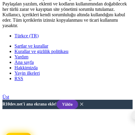
Paylaşılan yazılım, eklenti ve kodların kullanımından doğabilecek
her türlü zarar ve kayıptan site yönetimi sorumlu tutulamaz.
Kullanıcı, içerikleri kendi sorumluluğu altında kullandığını kabul
eder. Tüm içeriklerin izinsiz kopyalanması ve ticari kullanımı
yasaktır.
Türkçe (TR)
Şartlar ve kurallar
Kurallar ve gizlilik politikası
Yardım
Ana sayfa
Hakkimizda
Yayin ilkeleri
RSS
Developer © 2026 R10DEV.NET
Üst
×
R10dev.net'i ana ekrana ekle!
Yükle