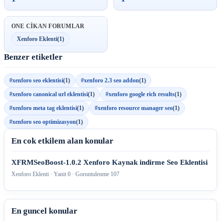
ONE CIKAN FORUMLAR
Xenforo Eklenti
(1)
Benzer etiketler
#xenforo seo eklentisi
(1)
#xenforo 2.3 seo addon
(1)
#xenforo canonical url eklentisi
(1)
#xenforo google rich results
(1)
#xenforo meta tag eklentisi
(1)
#xenforo resource manager seo
(1)
#xenforo seo optimizasyon
(1)
En cok etkilem alan konular
XFRMSeoBoost-1.0.2 Xenforo Kaynak indirme Seo Eklentisi
Xenforo Eklenti · Yanit 0 · Goruntulenme 107
En guncel konular