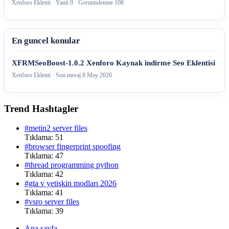
Xenforo Eklenti · Yanit 0 · Goruntulenme 108
En guncel konular
XFRMSeoBoost-1.0.2 Xenforo Kaynak indirme Seo Eklentisi
Xenforo Eklenti · Son mesaj
8 May 2026
Trend Hashtagler
#metin2 server files
Tıklama: 51
#browser fingerprint spoofing
Tıklama: 47
#thread programming python
Tıklama: 42
#gta v yetişkin modları 2026
Tıklama: 41
#vsro server files
Tıklama: 39
Ana sayfa