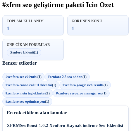
#xfrm seo geliştirme paketi Icin Ozet
TOPLAM KULLANIM
GORUNEN KONU
1
1
ONE CIKAN FORUMLAR
Xenforo Eklenti
(1)
Benzer etiketler
#xenforo seo eklentisi
(1)
#xenforo 2.3 seo addon
(1)
#xenforo canonical url eklentisi
(1)
#xenforo google rich results
(1)
#xenforo meta tag eklentisi
(1)
#xenforo resource manager seo
(1)
#xenforo seo optimizasyon
(1)
En cok etkilem alan konular
XFRMSeoBoost-1.0.2 Xenforo Kaynak indirme Seo Eklentisi