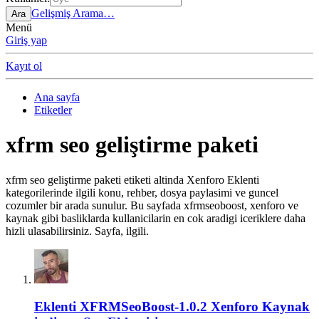
Gelişmiş Arama…
Ara
Menü
Giriş yap
Kayıt ol
Ana sayfa
Etiketler
xfrm seo geliştirme paketi
xfrm seo geliştirme paketi etiketi altinda Xenforo Eklenti
kategorilerinde ilgili konu, rehber, dosya paylasimi ve guncel
cozumler bir arada sunulur. Bu sayfada xfrmseoboost, xenforo ve
kaynak gibi basliklarda kullanicilarin en cok aradigi iceriklere daha
hizli ulasabilirsiniz. Sayfa, ilgili.
Eklenti
XFRMSeoBoost-1.0.2 Xenforo Kaynak