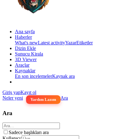
Ana sayfa
Haberler
What's new
Latest activity
Yazar
Etiketler
Dizin Ekle
Sunucu Kirala
3D Viewer
Araçlar
Kaynaklar
En son incelemeler
Kaynak ara
Giriş yap
Kayıt ol
Neler yeni
Ara
Yardım Lazım
Ara
Sadece başlıkları ara
Kullanıcı: