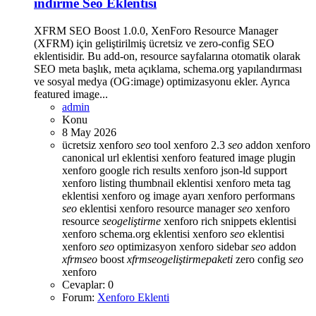
indirme Seo Eklentisi
XFRM SEO Boost 1.0.0, XenForo Resource Manager
(XFRM) için geliştirilmiş ücretsiz ve zero-config SEO
eklentisidir. Bu add-on, resource sayfalarına otomatik olarak
SEO meta başlık, meta açıklama, schema.org yapılandırması
ve sosyal medya (OG:image) optimizasyonu ekler. Ayrıca
featured image...
admin
Konu
8 May 2026
ücretsiz xenforo
seo
tool
xenforo 2.3
seo
addon
xenforo
canonical url eklentisi
xenforo featured image plugin
xenforo google rich results
xenforo json-ld support
xenforo listing thumbnail eklentisi
xenforo meta tag
eklentisi
xenforo og image ayarı
xenforo performans
seo
eklentisi
xenforo resource manager
seo
xenforo
resource
seo
geliştirme
xenforo rich snippets eklentisi
xenforo schema.org eklentisi
xenforo
seo
eklentisi
xenforo
seo
optimizasyon
xenforo sidebar
seo
addon
xfrm
seo
boost
xfrm
seo
geliştirme
paketi
zero config
seo
xenforo
Cevaplar: 0
Forum:
Xenforo Eklenti