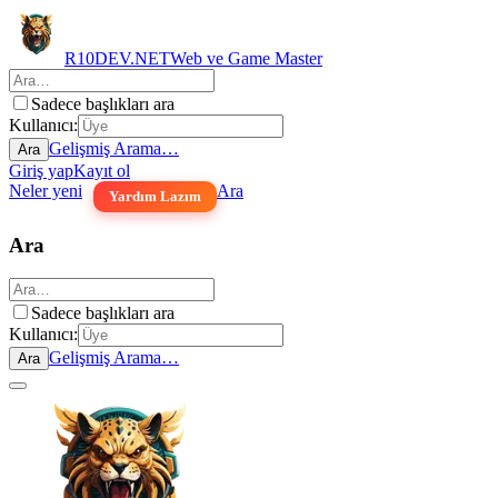
R10DEV.NET
Web ve Game Master
Sadece başlıkları ara
Kullanıcı:
Gelişmiş Arama…
Ara
Giriş yap
Kayıt ol
Neler yeni
Ara
Yardım Lazım
Ara
Sadece başlıkları ara
Kullanıcı:
Gelişmiş Arama…
Ara