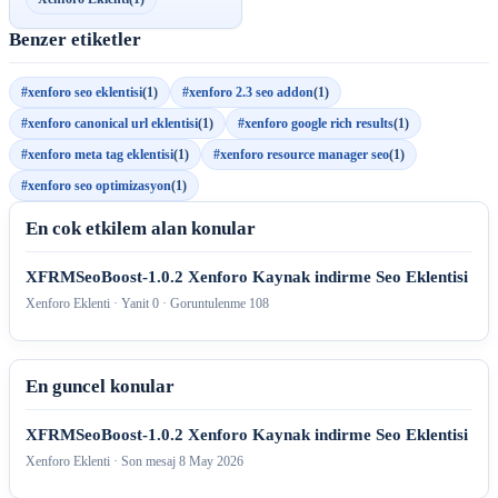
Benzer etiketler
#xenforo seo eklentisi
(1)
#xenforo 2.3 seo addon
(1)
#xenforo canonical url eklentisi
(1)
#xenforo google rich results
(1)
#xenforo meta tag eklentisi
(1)
#xenforo resource manager seo
(1)
#xenforo seo optimizasyon
(1)
En cok etkilem alan konular
XFRMSeoBoost-1.0.2 Xenforo Kaynak indirme Seo Eklentisi
Xenforo Eklenti · Yanit 0 · Goruntulenme 108
En guncel konular
XFRMSeoBoost-1.0.2 Xenforo Kaynak indirme Seo Eklentisi
Xenforo Eklenti · Son mesaj
8 May 2026