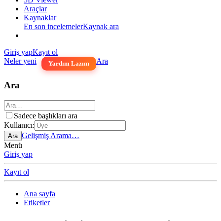
Araçlar
Kaynaklar
En son incelemeler
Kaynak ara
Giriş yap
Kayıt ol
Neler yeni
Ara
Yardım Lazım
Ara
Sadece başlıkları ara
Kullanıcı:
Gelişmiş Arama…
Ara
Menü
Giriş yap
Kayıt ol
Ana sayfa
Etiketler