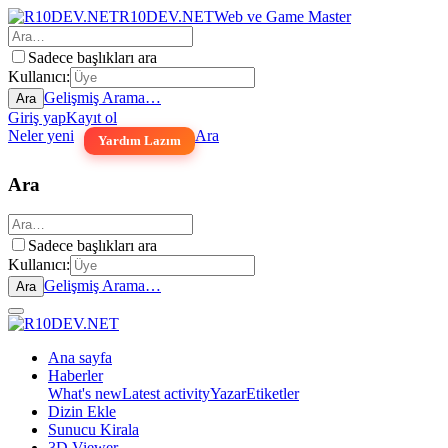
R10DEV.NET
Web ve Game Master
Sadece başlıkları ara
Kullanıcı:
Gelişmiş Arama…
Ara
Giriş yap
Kayıt ol
Neler yeni
Ara
Yardım Lazım
Ara
Sadece başlıkları ara
Kullanıcı:
Gelişmiş Arama…
Ara
Ana sayfa
Haberler
What's new
Latest activity
Yazar
Etiketler
Dizin Ekle
Sunucu Kirala
3D Viewer