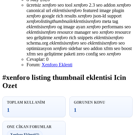
ücretsiz
xenforo
seo tool
xenforo
2.3 seo addon
xenforo
canonical url
eklentisi
xenforo
featured image plugin
xenforo
google rich results
xenforo
json-ld support
xenforo
listing
thumbnail
eklentisi
xenforo
meta tag
eklentisi
xenforo
og image ayarı
xenforo
performans seo
eklentisi
xenforo
resource manager seo
xenforo
resource
seo geliştirme
xenforo
rich snippets
eklentisi
xenforo
schema.org
eklentisi
xenforo
seo
eklentisi
xenforo
seo
optimizasyon
xenforo
sidebar seo addon
xfrm seo boost
xfrm seo geliştirme paketi
zero config seo
xenforo
Cevaplar: 0
Forum:
Xenforo Eklenti
#xenforo listing thumbnail eklentisi Icin
Ozet
TOPLAM KULLANIM
GORUNEN KONU
1
1
ONE CIKAN FORUMLAR
Xenforo Eklenti
(1)