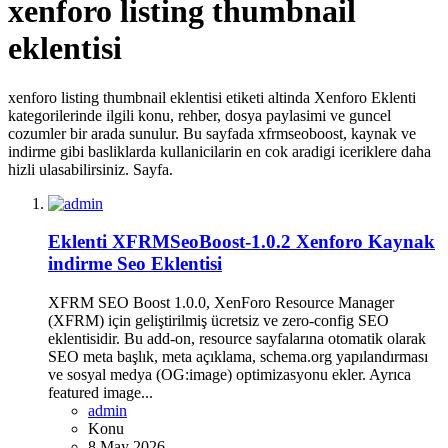
xenforo listing thumbnail
eklentisi
xenforo listing thumbnail eklentisi etiketi altinda Xenforo Eklenti
kategorilerinde ilgili konu, rehber, dosya paylasimi ve guncel
cozumler bir arada sunulur. Bu sayfada xfrmseoboost, kaynak ve
indirme gibi basliklarda kullanicilarin en cok aradigi iceriklere daha
hizli ulasabilirsiniz. Sayfa.
Eklenti
XFRMSeoBoost-1.0.2 Xenforo Kaynak
indirme Seo Eklentisi
XFRM SEO Boost 1.0.0, XenForo Resource Manager
(XFRM) için geliştirilmiş ücretsiz ve zero-config SEO
eklentisidir. Bu add-on, resource sayfalarına otomatik olarak
SEO meta başlık, meta açıklama, schema.org yapılandırması
ve sosyal medya (OG:image) optimizasyonu ekler. Ayrıca
featured image...
admin
Konu
8 May 2026