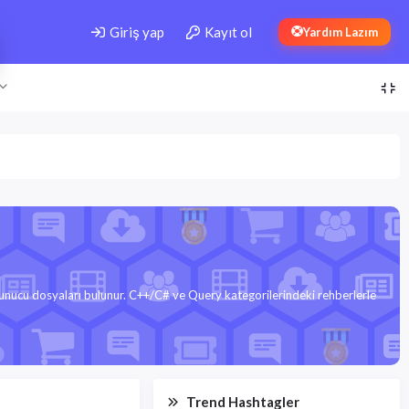
Giriş yap
Kayıt ol
Yardım Lazım
sunucu dosyaları bulunur. C++/C# ve Query kategorilerindeki rehberlerle
Trend Hashtagler