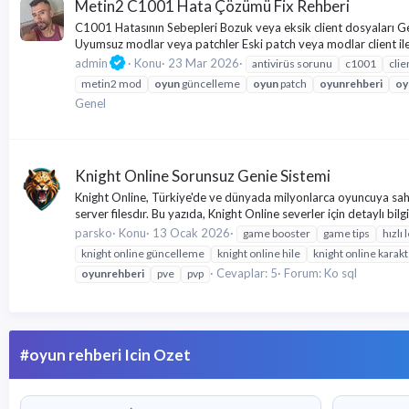
Metin2 C1001 Hata Çözümü Fix Rehberi
C1001 Hatasının Sebepleri Bozuk veya eksik client dosyaları Genel
Uyumsuz modlar veya patchler Eski patch veya modlar client ile
admin
Konu
23 Mar 2026
antivirüs sorunu
c1001
clie
metin2 mod
oyun
güncelleme
oyun
patch
oyun
rehberi
oy
Genel
Knight Online Sorunsuz Genie Sistemi
Knight Online, Türkiye'de ve dünyada milyonlarca oyuncuya sah
server filesdır. Bu yazıda, Knight Online severler için detaylı bi
parsko
Konu
13 Ocak 2026
game booster
game tips
hızlı 
knight online güncelleme
knight online hile
knight online karak
Cevaplar: 5
Forum:
Ko sql
oyun
rehberi
pve
pvp
#oyun rehberi Icin Ozet