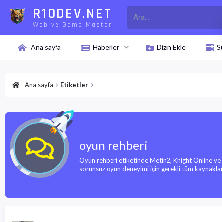
R10DEV.NET
Web ve Game Master
Ana sayfa
Haberler
Dizin Ekle
S
Ana sayfa
Etiketler
oyun rehberi
Oyun rehberi etiketinde Metin2, Knight Online ve 
sorunsuz oyun deneyimi için gerekli tüm kaynaklara