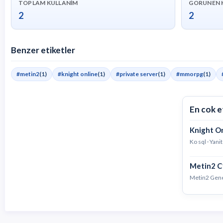
TOPLAM KULLANIM
GORUNEN 
2
2
Benzer etiketler
#metin2
(1)
#knight online
(1)
#private server
(1)
#mmorpg
(1)
En cok e
Knight On
Ko sql · Yan
Metin2 C
Metin2 Genel