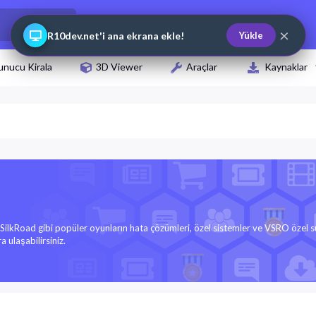
×
R10dev.net'i ana ekrana ekle!
Yükle
unucu Kirala
3D Viewer
Araçlar
Kaynaklar
SilkRoad gibi popüler oyunların hata çözümleri, özel sistemler ve VSRO özel 
 ulaşabilirsiniz.