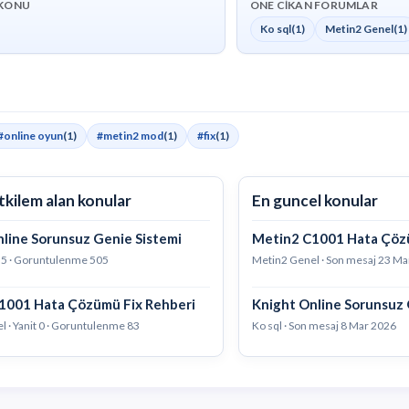
KONU
ONE CIKAN FORUMLAR
Ko sql
(1)
Metin2 Genel
(1)
#online oyun
(1)
#metin2 mod
(1)
#fix
(1)
tkilem alan konular
En guncel konular
line Sorunsuz Genie Sistemi
Metin2 C1001 Hata Çöz
it 5 · Goruntulenme 505
Metin2 Genel · Son mesaj
23 Ma
1001 Hata Çözümü Fix Rehberi
Knight Online Sorunsuz 
 · Yanit 0 · Goruntulenme 83
Ko sql · Son mesaj
8 Mar 2026