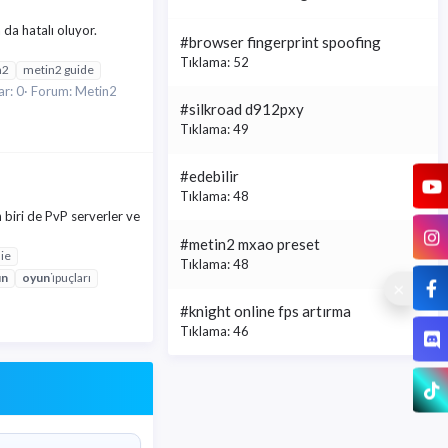
 da hatalı oluyor.
#browser fingerprint spoofing
Tıklama: 52
n2
metin2 guide
r: 0
Forum:
Metin2
#silkroad d912pxy
Tıklama: 49
#edebilir
Tıklama: 48
biri de PvP serverler ve
#metin2 mxao preset
nie
Tıklama: 48
un
oyun
i̇puçları
#knight online fps artırma
Tıklama: 46