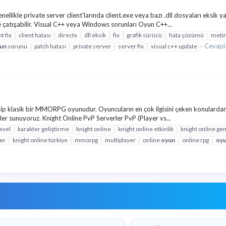
likle private server client'larında client.exe veya bazı .dll dosyaları eksik ya
 çatışabilir. Visual C++ veya Windows sorunları Oyun C++...
nt fix
client hatası
directx
dll eksik
fix
grafik sürücü
hata çözümü
meti
Cevapla
un
sorunu
patch hatası
private server
server fix
visual c++ update
ip klasik bir MMORPG oyunudur. Oyuncuların en çok ilgisini çeken konulardan 
lgiler sunuyoruz. Knight Online PvP Serverler PvP (Player vs...
level
karakter geliştirme
knight online
knight online etkinlik
knight online ge
ter
knight online türkiye
mmorpg
multiplayer
online
oyun
online rpg
oy