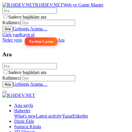
R10DEV.NET
Web ve Game Master
Sadece başlıkları ara
Kullanıcı:
Gelişmiş Arama…
Ara
Giriş yap
Kayıt ol
Neler yeni
Ara
Yardım Lazım
Ara
Sadece başlıkları ara
Kullanıcı:
Gelişmiş Arama…
Ara
Ana sayfa
Haberler
What's new
Latest activity
Yazar
Etiketler
Dizin Ekle
Sunucu Kirala
3D Viewer