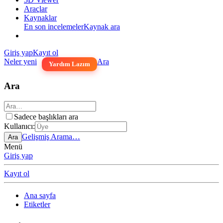
Araçlar
Kaynaklar
En son incelemeler
Kaynak ara
Giriş yap
Kayıt ol
Neler yeni
Ara
Yardım Lazım
Ara
Sadece başlıkları ara
Kullanıcı:
Gelişmiş Arama…
Ara
Menü
Giriş yap
Kayıt ol
Ana sayfa
Etiketler