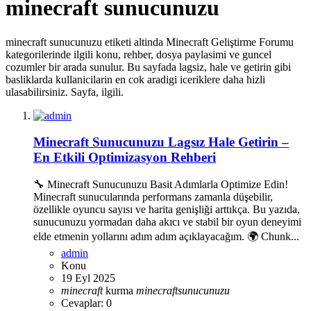
minecraft sunucunuzu
minecraft sunucunuzu etiketi altinda Minecraft Geliştirme Forumu
kategorilerinde ilgili konu, rehber, dosya paylasimi ve guncel
cozumler bir arada sunulur. Bu sayfada lagsiz, hale ve getirin gibi
basliklarda kullanicilarin en cok aradigi iceriklere daha hizli
ulasabilirsiniz. Sayfa, ilgili.
Minecraft Sunucunuzu Lagsız Hale Getirin –
En Etkili Optimizasyon Rehberi
🔧 Minecraft Sunucunuzu Basit Adımlarla Optimize Edin!
Minecraft sunucularında performans zamanla düşebilir,
özellikle oyuncu sayısı ve harita genişliği arttıkça. Bu yazıda,
sunucunuzu yormadan daha akıcı ve stabil bir oyun deneyimi
elde etmenin yollarını adım adım açıklayacağım. 🌍 Chunk...
admin
Konu
19 Eyl 2025
minecraft
kurma
minecraft
sunucunuzu
Cevaplar: 0