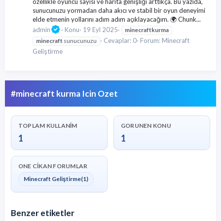
özellikle oyuncu sayısı ve harita genişliği arttıkça. Bu yazıda,
sunucunuzu yormadan daha akıcı ve stabil bir oyun deneyimi
elde etmenin yollarını adım adım açıklayacağım. 🌍 Chunk...
admin
Konu
19 Eyl 2025
minecraft
kurma
Cevaplar: 0
Forum:
Minecraft
minecraft
sunucunuzu
Geliştirme
#minecraft kurma Icin Ozet
TOPLAM KULLANIM
GORUNEN KONU
1
1
ONE CIKAN FORUMLAR
Minecraft Geliştirme
(1)
Benzer etiketler