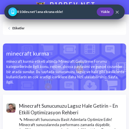
R10DEV.NET
×
Web ve Game Master
R10dev.net'i ana ekrana ekle!
Yükle
Etiketler
minecraft kurma
minecraft kurma etiketi altinda Minecraft Geliştirme Forumu
kategorilerinde ilgili konu, rehber, dosya paylasimi ve guncel cozumler
bir arada sunulur. Bu sayfada sunucunuzu, lagsiz ve hale gibi basliklarda
kullanicilarin en cok aradigi iceriklere daha hizli ulasabilirsiniz. Sayfa,
ilgili.
Minecraft Sunucunuzu Lagsız Hale Getirin – En
Etkili Optimizasyon Rehberi
🔧 Minecraft Sunucunuzu Basit Adımlarla Optimize Edin!
Minecraft sunucularında performans zamanla düşebilir,