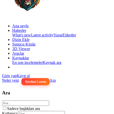
Ana sayfa
Haberler
What's new
Latest activity
Yazar
Etiketler
Dizin Ekle
Sunucu Kirala
3D Viewer
Araçlar
Kaynaklar
En son incelemeler
Kaynak ara
Giriş yap
Kayıt ol
Neler yeni
Ara
Yardım Lazım
Ara
Sadece başlıkları ara
Kullanıcı: