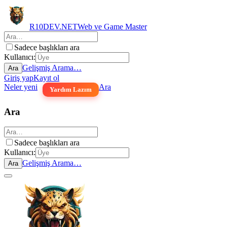
R10DEV.NET
Web ve Game Master
Sadece başlıkları ara
Kullanıcı:
Gelişmiş Arama…
Ara
Giriş yap
Kayıt ol
Neler yeni
Ara
Yardım Lazım
Ara
Sadece başlıkları ara
Kullanıcı:
Gelişmiş Arama…
Ara