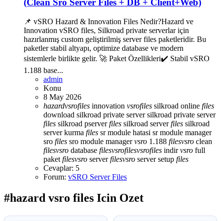
(Clean Sro Server Files + DB + Client+Web)
📌 vSRO Hazard & Innovation Files Nedir?Hazard ve
Innovation vSRO files, Silkroad private serverlar için
hazırlanmış custom geliştirilmiş server files paketleridir. Bu
paketler stabil altyapı, optimize database ve modern
sistemlerle birlikte gelir. 🚀 Paket Özellikleri✔️ Stabil vSRO
1.188 base...
admin
Konu
8 May 2026
hazard
vsro
files
innovation
vsro
files
silkroad online
files
download
silkroad private server
silkroad private server
files
silkroad pserver
files
silkroad server
files
silkroad
server kurma
files
sr module hatasi
sr module manager
sro
files
sro module manager
vsro
1.188
files
vsro
clean
files
vsro
database
files
vsro
files
vsro
files
indir
vsro
full
paket
files
vsro
server
files
vsro
server setup
files
Cevaplar: 5
Forum:
vSRO Server Files
#hazard vsro files Icin Ozet