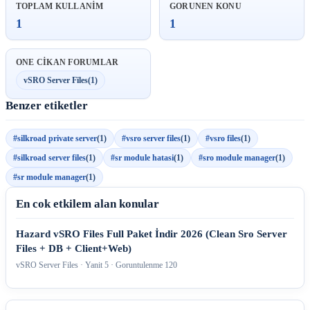
TOPLAM KULLANIM
GORUNEN KONU
1
1
ONE CIKAN FORUMLAR
vSRO Server Files
(1)
Benzer etiketler
#silkroad private server
(1)
#vsro server files
(1)
#vsro files
(1)
#silkroad server files
(1)
#sr module hatasi
(1)
#sro module manager
(1)
#sr module manager
(1)
En cok etkilem alan konular
Hazard vSRO Files Full Paket İndir 2026 (Clean Sro Server
Files + DB + Client+Web)
vSRO Server Files · Yanit 5 · Goruntulenme 120