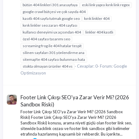
bütün 404 linkleri 301 anasayfaya
eski link yapısı kırık link regex
google crawl bütçesi ve çok sayıda 404
kasıtlı 404 sayfa tutmak google seo
kırık linkler 404
kırık linkler seo zararı 404 sayfası
kullanıcı deneyimi ux açısından 404
linkler 404 kasıtlı
özel 404 sayfası tasarımı seo
screaming frog ile 404 hatalar tespit
silinen sayfaları 301 yönlendirme ana
sitemap'te 404 sayfası bulunması hata
Cevaplar: 0
Forum:
Google
stokta olmayan ürünler 404 vs
Optimizasyon
Footer Link Çıkışı SEO'ya Zarar Verir Mi? (2026
Sandbox Riski)
Footer Link Çıkışı SEO'ya Zarar Verir Mi? (2026 Sandbox
Riski) Footer Link Çıkışı SEO'ya Zarar Verir Mi? (2026
Sandbox Riski) konusu, arama niyeti güçlü olan footer link seo,
sitewide backlink cezası ve footer link sandbox gibi kelimeler
etrafında hazırlanmış kapsamlı bir rehberdir. Bu içerikte...