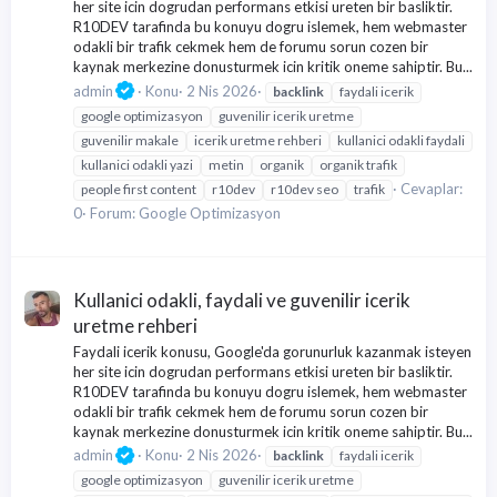
her site icin dogrudan performans etkisi ureten bir basliktir.
R10DEV tarafinda bu konuyu dogru islemek, hem webmaster
odakli bir trafik cekmek hem de forumu sorun cozen bir
kaynak merkezine donusturmek icin kritik oneme sahiptir. Bu...
admin
Konu
2 Nis 2026
backlink
faydali icerik
google optimizasyon
guvenilir icerik uretme
guvenilir makale
icerik uretme rehberi
kullanici odakli faydali
kullanici odakli yazi
metin
organik
organik trafik
Cevaplar:
people first content
r10dev
r10dev seo
trafik
0
Forum:
Google Optimizasyon
Kullanici odakli, faydali ve guvenilir icerik
uretme rehberi
Faydali icerik konusu, Google'da gorunurluk kazanmak isteyen
her site icin dogrudan performans etkisi ureten bir basliktir.
R10DEV tarafinda bu konuyu dogru islemek, hem webmaster
odakli bir trafik cekmek hem de forumu sorun cozen bir
kaynak merkezine donusturmek icin kritik oneme sahiptir. Bu...
admin
Konu
2 Nis 2026
backlink
faydali icerik
google optimizasyon
guvenilir icerik uretme