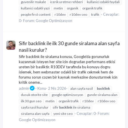
guvenilir makale
icerik uretme rehberi
kullanici odakli faydali
kullanici odakli yazi
metin
organik
organik trafik
Cevaplar:
people first content
r10dev
r10dev seo
trafik
0
Forum:
Google Optimizasyon
Sifir backlink ile ilk 30 gunde siralama alan sayfa
nasil kurulur?
Sifir backlink ile siralama konusu, Google'da gorunurluk
kazanmak isteyen her site icin dogrudan performans etkisi
ureten bir basliktir. R10DEV tarafinda bu konuyu dogru
islemek, hem webmaster odakli bir trafik cekmek hem de
forumu sorun cozen bir kaynak merkezine donusturmek icin
kritik oneme...
admin
Konu
2 Nis 2026
alan sayfa nasil
backlink
dusuk otorite site
google optimizasyon
gunde siralama alan
ilk 30 gun seo
metin
organik trafik
r10dev
r10dev seo
sayfa nasil kurulur
sifir
backlink
ile siralama
Cevaplar: 0
Forum:
siralama alan sayfa
yeni site seo
Google Optimizasyon