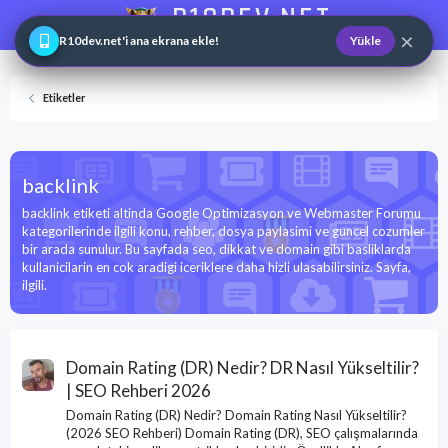
R10DEV.NET
×
Web ve Game Master
R10dev.net'i ana ekrana ekle!
Yükle
Etiketler
backlink
backlink etiketi altinda Google Optimizasyon ve Webmaster Forumu
kategorilerinde ilgili konu, rehber, dosya paylasimi ve guncel cozumler
bir arada sunulur. Bu sayfada seo, dikkat ve domain gibi basliklarda
kullanicilarin en cok aradigi iceriklere daha hizli ulasabilirsiniz. Sayfa,
ilgili.
Domain Rating (DR) Nedir? DR Nasıl Yükseltilir?
| SEO Rehberi 2026
Domain Rating (DR) Nedir? Domain Rating Nasıl Yükseltilir?
(2026 SEO Rehberi) Domain Rating (DR), SEO çalışmalarında