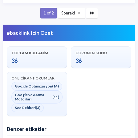
Son
1 of 2
Sonraki
#backlink Icin Ozet
TOPLAM KULLANIM
GORUNEN KONU
36
36
ONE CIKAN FORUMLAR
Google Optimizasyon
(14)
Google ve Arama
(11)
Motorları
Seo Rehberi
(3)
Benzer etiketler