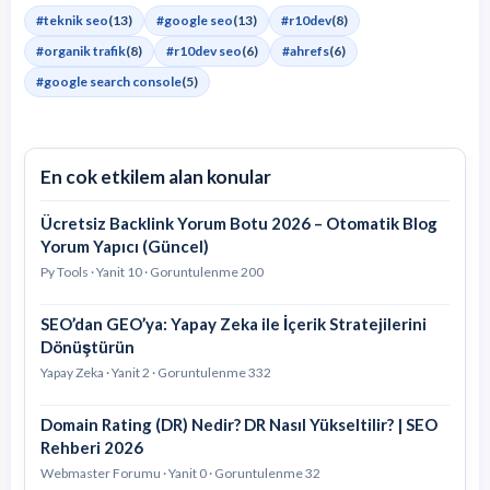
#teknik seo
(13)
#google seo
(13)
#r10dev
(8)
#organik trafik
(8)
#r10dev seo
(6)
#ahrefs
(6)
#google search console
(5)
En cok etkilem alan konular
Ücretsiz Backlink Yorum Botu 2026 – Otomatik Blog
Yorum Yapıcı (Güncel)
Py Tools · Yanit 10 · Goruntulenme 200
SEO’dan GEO’ya: Yapay Zeka ile İçerik Stratejilerini
Dönüştürün
Yapay Zeka · Yanit 2 · Goruntulenme 332
Domain Rating (DR) Nedir? DR Nasıl Yükseltilir? | SEO
Rehberi 2026
Webmaster Forumu · Yanit 0 · Goruntulenme 32