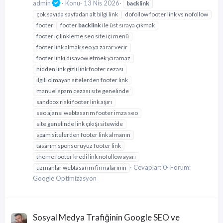
admin
Konu
13 Nis 2026
backlink
çok sayıda sayfadan alt bilgi link
dofollow footer link vs nofollow
footer
footer
backlink
ile üst sıraya çıkmak
footer iç linkleme seo site içi menü
footer link almak seo ya zarar verir
footer linki disavow etmek yaramaz
hidden link gizli link footer cezası
ilgili olmayan sitelerden footer link
manuel spam cezası site genelinde
sandbox riski footer link aşırı
seo ajansı webtasarım footer imza seo
site genelinde link çıkışı sitewide
spam sitelerden footer link almanın
tasarım sponsoruyuz footer link
theme footer kredi link nofollow ayarı
Cevaplar: 0
Forum:
uzmanlar webtasarım firmalarının
Google Optimizasyon
Sosyal Medya Trafiğinin Google SEO ve