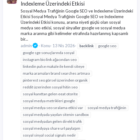
Indexleme Üzerindeki Etkisi
Sosyal Medya Trafiğinin Google SEO ve Indexleme Üzerindeki
Etkisi Sosyal Medya Trafiğinin Google SEO ve Indexleme
Üzerindeki Etkisi konusu, arama niyeti güçlü olan sosyal
medya seo etkisi, sosyal sinyaller google ve sosyal medya
marka aranma gibi kelimeler etrafında hazırlanmış kapsamlı
bir...
admin
Konu
13 Nis 2026
backlink
google seo
google sge sonuçlarında sosyal
instagram bio link ağacından seo
linkedin pulse makale ile kendi siteye
marka aramaları brand searches artması
pinterest seo görsel üzerinden organik
reddit üzerinden sosyal hitin seo
sosyal kanıttan gelen eeat otorite
sosyal medya metrikleri google
sosyal medya seo sıralama etkisi var
sosyal medya trafiğinin
sosyal medyada yayılan sitenin sandbox
sosyal medyadan gelen direkt trafik
sosyal medyaya share url paylaşım
sosyal sinyal social signals nedir