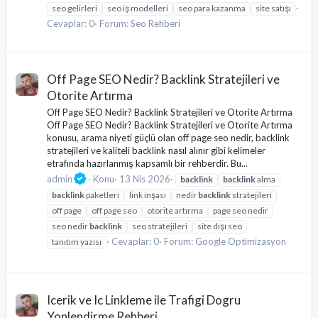
seo gelirleri
seo iş modelleri
seo para kazanma
site satışı
Cevaplar: 0
Forum:
Seo Rehberi
Off Page SEO Nedir? Backlink Stratejileri ve
Otorite Artırma
Off Page SEO Nedir? Backlink Stratejileri ve Otorite Artırma
Off Page SEO Nedir? Backlink Stratejileri ve Otorite Artırma
konusu, arama niyeti güçlü olan off page seo nedir, backlink
stratejileri ve kaliteli backlink nasıl alınır gibi kelimeler
etrafında hazırlanmış kapsamlı bir rehberdir. Bu...
admin
Konu
13 Nis 2026
backlink
backlink
alma
backlink
paketleri
link inşası
nedir
backlink
stratejileri
off page
off page seo
otorite artırma
page seo nedir
seo nedir
backlink
seo stratejileri
site dışı seo
Cevaplar: 0
Forum:
Google Optimizasyon
tanıtım yazısı
Icerik ve Ic Linkleme ile Trafigi Dogru
Yonlendirme Rehberi