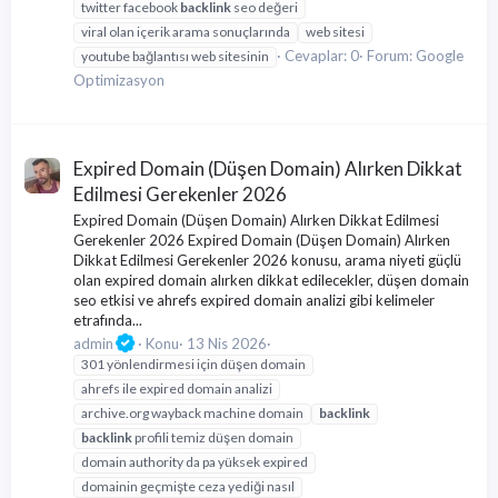
twitter facebook
backlink
seo değeri
viral olan içerik arama sonuçlarında
web sitesi
Cevaplar: 0
Forum:
Google
youtube bağlantısı web sitesinin
Optimizasyon
Expired Domain (Düşen Domain) Alırken Dikkat
Edilmesi Gerekenler 2026
Expired Domain (Düşen Domain) Alırken Dikkat Edilmesi
Gerekenler 2026 Expired Domain (Düşen Domain) Alırken
Dikkat Edilmesi Gerekenler 2026 konusu, arama niyeti güçlü
olan expired domain alırken dikkat edilecekler, düşen domain
seo etkisi ve ahrefs expired domain analizi gibi kelimeler
etrafında...
admin
Konu
13 Nis 2026
301 yönlendirmesi için düşen domain
ahrefs ile expired domain analizi
archive.org wayback machine domain
backlink
backlink
profili temiz düşen domain
domain authority da pa yüksek expired
domainin geçmişte ceza yediği nasıl