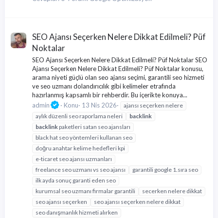
SEO Ajansı Seçerken Nelere Dikkat Edilmeli? Püf
Noktalar
SEO Ajansı Seçerken Nelere Dikkat Edilmeli? Püf Noktalar SEO
Ajansı Seçerken Nelere Dikkat Edilmeli? Püf Noktalar konusu,
arama niyeti güçlü olan seo ajansı seçimi, garantili seo hizmeti
ve seo uzmanı dolandırıcılık gibi kelimeler etrafında
hazırlanmış kapsamlı bir rehberdir. Bu içerikte konuya...
admin
Konu
13 Nis 2026
ajansı seçerken nelere
aylık düzenli seo raporlama neleri
backlink
backlink
paketleri satan seo ajansları
black hat seo yöntemleri kullanan seo
doğru anahtar kelime hedefleri kpi
e-ticaret seo ajansı uzmanları
freelance seo uzmanı vs seo ajansı
garantili google 1.sıra seo
ilk ayda sonuç garanti eden seo
kurumsal seo uzmanı firmalar garantili
secerken nelere dikkat
seo ajansı seçerken
seo ajansı seçerken nelere dikkat
seo danışmanlık hizmeti alırken