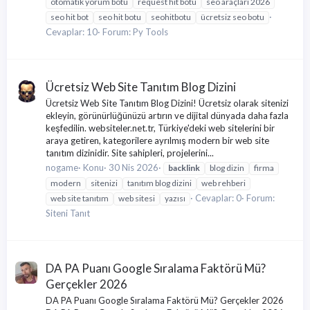
otomatik yorum botu
request hit botu
seo araçları 2026
seo hit bot
seo hit botu
seohitbotu
ücretsiz seo botu
Cevaplar: 10
Forum:
Py Tools
Ücretsiz Web Site Tanıtım Blog Dizini
Ücretsiz Web Site Tanıtım Blog Dizini! Ücretsiz olarak sitenizi
ekleyin, görünürlüğünüzü artırın ve dijital dünyada daha fazla
keşfedilin. websiteler.net.tr, Türkiye'deki web sitelerini bir
araya getiren, kategorilere ayrılmış modern bir web site
tanıtım dizinidir. Site sahipleri, projelerini...
nogame
Konu
30 Nis 2026
backlink
blog dizin
firma
modern
sitenizi
tanıtım blog dizini
web rehberi
Cevaplar: 0
Forum:
web site tanıtım
web sitesi
yazısı
Siteni Tanıt
DA PA Puanı Google Sıralama Faktörü Mü?
Gerçekler 2026
DA PA Puanı Google Sıralama Faktörü Mü? Gerçekler 2026