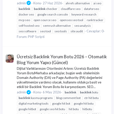
admin
Konu
27 Haz 2026
ahrefs alternative
ai seo
backlink
backlink
checker
cloudflare seo
dataforseo
docker seo
google search console
keyword research
mcp seo
open source seo
openseo seo tool
rank tracker
self hosted seo
semrush alternative
seo analysis
Cevaplar: 0
seo software
seo tool
seo tools
site audit
Forum:
PHP Scripti
Ücretsiz Backlink Yorum Botu 2026 – Otomatik
Blog Yorum Yapıcı (Güncel)
Dijital Varlıklarınızın Otoritesini Artırın: Ücretsiz Backlink
Yorum BotuMerhaba arkadaşlar, bugün web sitelerinizin
Domain Authority (DA) ve Page Authority (PA) değerlerini
yükseltmenize yardımcı olacak, kullanımı oldukça basit ve
etkili bir Backlink Yorum Botu ile karşınızdayım. SEO...
admin
Konu
6 May 2026
backlink
backlink
botu
backlink
kasma programı
blog comment bot
ctr hit botu
digital marketing tools
google hit bot
google hit botu
google hitbot
google seo hit botu
hit botu
hitbotu