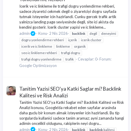
Icerik ve ic linkleme ile trafigi dogru yonlendirme rehberi,
sadece ziyaretci cekmek degil o ziyaretciyi dogru sayfada
tutmak isteyenler icin hazirlandi. Cunku gercek trafik artik
yalnizca landing page seviyesinde degil, site ici akista da
kendini gosterir. Icerik cluster yapisi ve ic linkleme...
admin
Konu
2 Nis 2026
backlink
degil
deneyimi
dogru yonlendirme rehberi
içerik
icerik cluster
icerik ve ic linkleme
linkleme
organik
seo ic linkleme rehberi
trafigi dogru
Cevaplar: 0
Forum:
trafigi dogru yonlendirme
trafik
Google Optimizasyon
Tanitim Yazisi SEO'ya Katki Saglar mi? Backlink
Kalitesi ve Risk Analizi
Tanitim Yazisi SEO'ya Katki Saglar mi? Backlink Kalitesi ve Risk
Analizi konusu, Google'da rekabet eden sayfalar arasinda
daha guclu bir konum almak isteyenler icin hazirlandi. Bu tip
sorgularda kullanici sadece tanim aramaz; ayni zamanda hangi
adimin oncelikli oldugunu, rakiplerin neyi dogru...
admin
Konu
2 Nis 2026
backlink
backlink
kalitesi