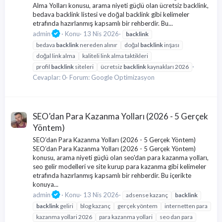
Alma Yolları konusu, arama niyeti güçlü olan ücretsiz backlink,
bedava backlink listesi ve doğal backlink gibi kelimeler
etrafında hazırlanmış kapsamlı bir rehberdir. Bu...
admin
Konu
13 Nis 2026
backlink
bedava
backlink
nereden alınır
doğal
backlink
inşası
doğal link alma
kaliteli link alma taktikleri
profil
backlink
siteleri
ücretsiz
backlink
kaynakları 2026
Cevaplar: 0
Forum:
Google Optimizasyon
SEO’dan Para Kazanma Yolları (2026 - 5 Gerçek
Yöntem)
SEO’dan Para Kazanma Yolları (2026 - 5 Gerçek Yöntem)
SEO’dan Para Kazanma Yolları (2026 - 5 Gerçek Yöntem)
konusu, arama niyeti güçlü olan seo'dan para kazanma yolları,
seo gelir modelleri ve site kurup para kazanma gibi kelimeler
etrafında hazırlanmış kapsamlı bir rehberdir. Bu içerikte
konuya...
admin
Konu
13 Nis 2026
adsense kazanç
backlink
backlink
geliri
blog kazanç
gerçek yöntem
internetten para
kazanma yollari 2026
para kazanma yollari
seo dan para