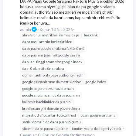
DA PA Puanı Google Sıralama Faktörü Mü? Gerçekler 2026
konusu, arama niyeti güçlü olan da pa google sıralama,
domain authority seo metrikleri ve moz ahrefs dr gibi
kelimeler etrafında hazırlanmış kapsamlı bir rehberdir. Bu
içerikte konuya...
admin
Konu
13 Nis 2026
ahrefs dr ur metrikleri ile moz da pa
backlink
da pa nasıl artırılır hızlı taktikler
da pa puanı google sıralama faktörü mü
da pa puanını şişirmek google cezası
da puanı tinggi spam site google index
da sı 0 olan site ön sıralara
domain authority page authority nedir
google çalışanlarının da metriklerine
google index
google pagerank vs moz domain
google sıralamasında da pa puanının
kalitesiz
backlink
ler da puanını
kredi puanı gibi domain güven skoru
majestic tf cf puanları topical trust
puanı google sıralama
satılık domain de da pa puanı ölçümü
sitemin da pa puanı düştü ne
tanıtım yazısı da degeri yüksek
Cevaplar: 0
Forum:
Google Optimizasyon