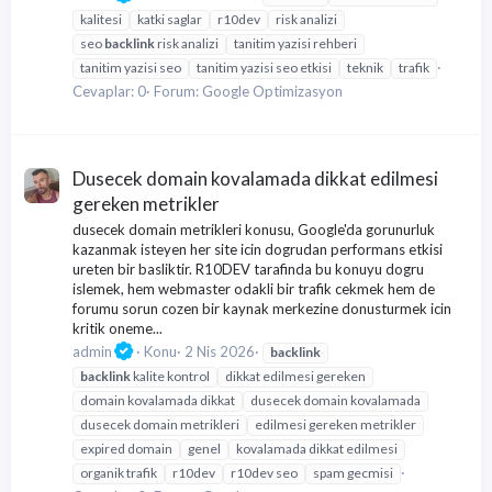
kalitesi
katki saglar
r10dev
risk analizi
seo
backlink
risk analizi
tanitim yazisi rehberi
tanitim yazisi seo
tanitim yazisi seo etkisi
teknik
trafik
Cevaplar: 0
Forum:
Google Optimizasyon
Dusecek domain kovalamada dikkat edilmesi
gereken metrikler
dusecek domain metrikleri konusu, Google'da gorunurluk
kazanmak isteyen her site icin dogrudan performans etkisi
ureten bir basliktir. R10DEV tarafinda bu konuyu dogru
islemek, hem webmaster odakli bir trafik cekmek hem de
forumu sorun cozen bir kaynak merkezine donusturmek icin
kritik oneme...
admin
Konu
2 Nis 2026
backlink
backlink
kalite kontrol
dikkat edilmesi gereken
domain kovalamada dikkat
dusecek domain kovalamada
dusecek domain metrikleri
edilmesi gereken metrikler
expired domain
genel
kovalamada dikkat edilmesi
organik trafik
r10dev
r10dev seo
spam gecmisi