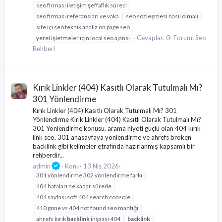
seo firması iletişim şeffaflık süreci
seo firması referansları ve vaka
seo sözleşmesi nasıl olmalı
site içi seo teknik analiz on page seo
Cevaplar: 0
Forum:
Seo
yerel işletmeler için local seo ajansı
Rehberi
Kırık Linkler (404) Kasıtlı Olarak Tutulmalı Mı?
301 Yönlendirme
Kırık Linkler (404) Kasıtlı Olarak Tutulmalı Mı? 301
Yönlendirme Kırık Linkler (404) Kasıtlı Olarak Tutulmalı Mı?
301 Yönlendirme konusu, arama niyeti güçlü olan 404 kırık
link seo, 301 anasayfaya yönlendirme ve ahrefs broken
backlink gibi kelimeler etrafında hazırlanmış kapsamlı bir
rehberdir...
admin
Konu
13 Nis 2026
301 yönlendirme 302 yönlendirme farkı
404 hataları ne kadar sürede
404 sayfası soft 404 search console
410 gone vs 404 not found seo mantığı
ahrefs kırık
backlink
inşaası 404
backlink