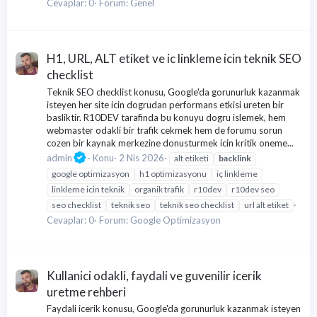
Cevaplar: 0
Forum:
Genel
H1, URL, ALT etiket ve ic linkleme icin teknik SEO
checklist
Teknik SEO checklist konusu, Google'da gorunurluk kazanmak
isteyen her site icin dogrudan performans etkisi ureten bir
basliktir. R10DEV tarafinda bu konuyu dogru islemek, hem
webmaster odakli bir trafik cekmek hem de forumu sorun
cozen bir kaynak merkezine donusturmek icin kritik oneme...
admin
Konu
2 Nis 2026
alt etiketi
backlink
google optimizasyon
h1 optimizasyonu
iç linkleme
linkleme icin teknik
organik trafik
r10dev
r10dev seo
seo checklist
teknik seo
teknik seo checklist
url alt etiket
Cevaplar: 0
Forum:
Google Optimizasyon
Kullanici odakli, faydali ve guvenilir icerik
uretme rehberi
Faydali icerik konusu, Google'da gorunurluk kazanmak isteyen