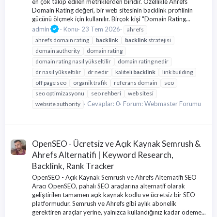
en çok takip edilen metriklerden biridir. Özellikle Ahrefs
Domain Rating değeri, bir web sitesinin backlink profilinin
gücünü ölçmek için kullanılır. Birçok kişi "Domain Rating...
admin
Konu
23 Tem 2026
ahrefs
ahrefs domain rating
backlink
backlink
stratejisi
domain authority
domain rating
domain rating nasıl yükseltilir
domain rating nedir
dr nasıl yükseltilir
dr nedir
kaliteli
backlink
link building
off page seo
organik trafik
referans domain
seo
seo optimizasyonu
seo rehberi
web sitesi
Cevaplar: 0
Forum:
Webmaster Forumu
website authority
OpenSEO - Ücretsiz ve Açık Kaynak Semrush &
Ahrefs Alternatifi | Keyword Research,
Backlink, Rank Tracker
OpenSEO - Açık Kaynak Semrush ve Ahrefs Alternatifi SEO
Aracı OpenSEO, pahalı SEO araçlarına alternatif olarak
geliştirilen tamamen açık kaynak kodlu ve ücretsiz bir SEO
platformudur. Semrush ve Ahrefs gibi aylık abonelik
gerektiren araçlar yerine, yalnızca kullandığınız kadar ödeme...