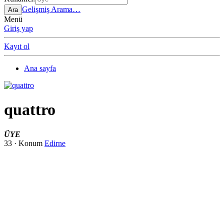
Gelişmiş Arama…
Ara
Menü
Giriş yap
Kayıt ol
Ana sayfa
quattro
ÜYE
33
·
Konum
Edirne