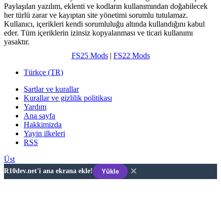
Paylaşılan yazılım, eklenti ve kodların kullanımından doğabilecek
her türlü zarar ve kayıptan site yönetimi sorumlu tutulamaz.
Kullanıcı, içerikleri kendi sorumluluğu altında kullandığını kabul
eder. Tüm içeriklerin izinsiz kopyalanması ve ticari kullanımı
yasaktır.
FS25 Mods
|
FS22 Mods
Türkçe (TR)
Şartlar ve kurallar
Kurallar ve gizlilik politikası
Yardım
Ana sayfa
Hakkimizda
Yayin ilkeleri
RSS
Üst
×
R10dev.net'i ana ekrana ekle!
Yükle