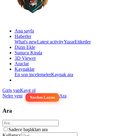
Ana sayfa
Haberler
What's new
Latest activity
Yazar
Etiketler
Dizin Ekle
Sunucu Kirala
3D Viewer
Araçlar
Kaynaklar
En son incelemeler
Kaynak ara
Giriş yap
Kayıt ol
Neler yeni
Ara
Yardım Lazım
Ara
Sadece başlıkları ara
Kullanıcı: