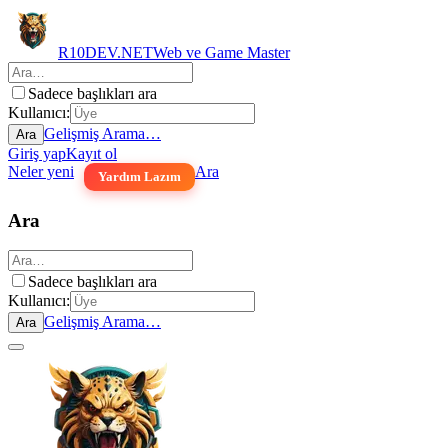
R10DEV.NET
Web ve Game Master
Sadece başlıkları ara
Kullanıcı:
Gelişmiş Arama…
Ara
Giriş yap
Kayıt ol
Neler yeni
Ara
Yardım Lazım
Ara
Sadece başlıkları ara
Kullanıcı:
Gelişmiş Arama…
Ara