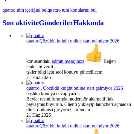
quattro tüm içeriğini bul
quattro tüm konularını bul
Son aktivite
Gönderiler
Hakkında
quattro
Çözüldü
knight online start gelmiyor 2026
konusundaki
admin mesajınıza
Beğen
tepkisini verdi.
tşkler bilgi için saol konuyu güncellicem
21 Haz 2026
quattro
,
Çözüldü
knight online start gelmiyor 2026
başlıklı konuya cevap yazdı.
Beyler resmi forumda moderatör alternatif link
paylaşmış buyurun. Clienti yükleyip launcheri açmadan
direk optionsa giriyoruz, ardından...
21 Haz 2026
quattro
Çözüldü
knight online start gelmiyor 2026