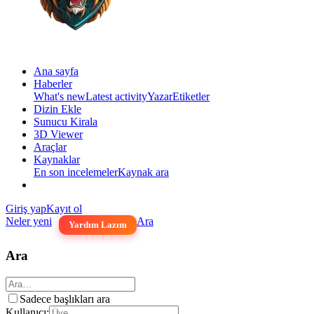
Ana sayfa
Haberler
What's new
Latest activity
Yazar
Etiketler
Dizin Ekle
Sunucu Kirala
3D Viewer
Araçlar
Kaynaklar
En son incelemeler
Kaynak ara
Giriş yap
Kayıt ol
Neler yeni
Ara
Yardım Lazım
Ara
Sadece başlıkları ara
Kullanıcı: