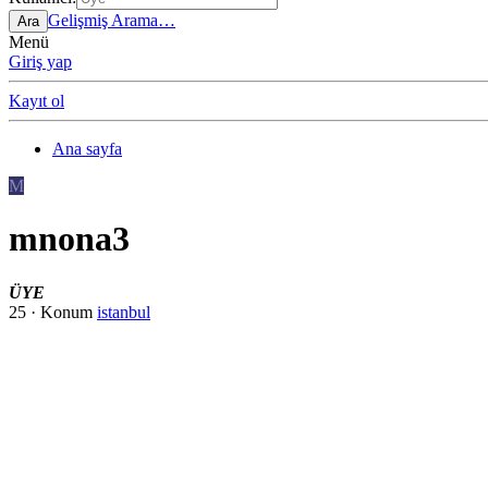
Gelişmiş Arama…
Ara
Menü
Giriş yap
Kayıt ol
Ana sayfa
M
mnona3
ÜYE
25
·
Konum
istanbul