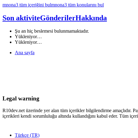
mnona3 tüm içeriğini bul
mnona3 tüm konularını bul
Son aktivite
Gönderiler
Hakkında
Şu an hiç beslemesi bulunmamaktadır.
Yükleniyor…
Yükleniyor…
Ana sayfa
Legal warning
R10dev.net üzerinde yer alan tüm içerikler bilgilendirme amaçlıdır. Pa
içerikleri kendi sorumluluğu altında kullandığını kabul eder. Tüm içeri
Türkçe (TR)