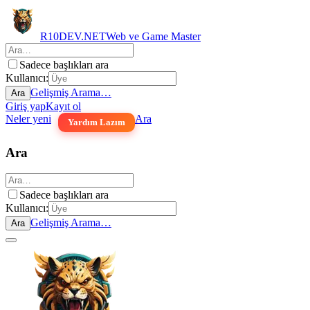
R10DEV.NET
Web ve Game Master
Sadece başlıkları ara
Kullanıcı:
Gelişmiş Arama…
Ara
Giriş yap
Kayıt ol
Neler yeni
Ara
Yardım Lazım
Ara
Sadece başlıkları ara
Kullanıcı:
Gelişmiş Arama…
Ara