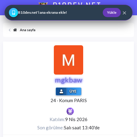
R10DEV.NET
×
Web ve Game Master
R10dev.net'i ana ekrana ekle!
Yükle
Ana sayfa
mgkbaw
ÜYE
24
·
Konum
PARIS
Katılım
9 Nis 2026
Son görülme
Salı saat 13:40'de