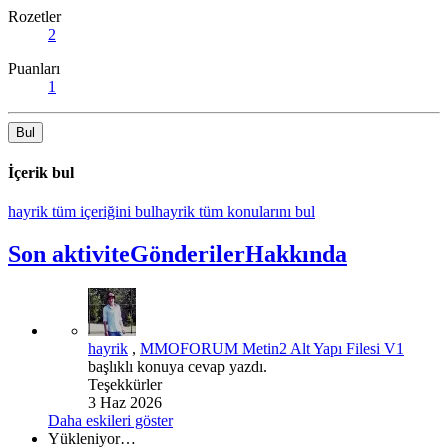
Rozetler
2
Puanları
1
Bul
İçerik bul
hayrik tüm içeriğini bul
hayrik tüm konularını bul
Son aktivite
Gönderiler
Hakkında
hayrik
,
MMOFORUM Metin2 Alt Yapı Filesi V1
başlıklı konuya cevap yazdı.
Teşekkürler
3 Haz 2026
Daha eskileri göster
Yükleniyor…