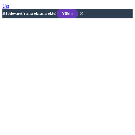
Üst
×
R10dev.net'i ana ekrana ekle!
Yükle