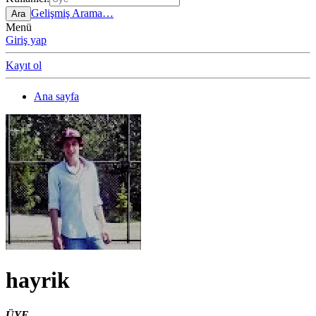
Gelişmiş Arama…
Ara
Menü
Giriş yap
Kayıt ol
Ana sayfa
hayrik
ÜYE