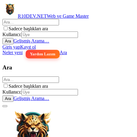
R10DEV.NET
Web ve Game Master
Sadece başlıkları ara
Kullanıcı:
Gelişmiş Arama…
Ara
Giriş yap
Kayıt ol
Neler yeni
Ara
Yardım Lazım
Ara
Sadece başlıkları ara
Kullanıcı:
Gelişmiş Arama…
Ara