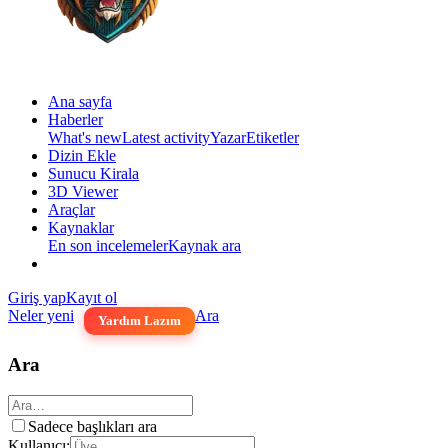
Ana sayfa
Haberler
What's new
Latest activity
Yazar
Etiketler
Dizin Ekle
Sunucu Kirala
3D Viewer
Araçlar
Kaynaklar
En son incelemeler
Kaynak ara
Giriş yap
Kayıt ol
Neler yeni
Ara
Yardım Lazım
Ara
Sadece başlıkları ara
Kullanıcı: