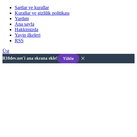
Şartlar ve kurallar
Kurallar ve gizlilik politikası
Yardım
Ana sayfa
Hakkimizda
Yayin ilkeleri
RSS
Üst
×
R10dev.net'i ana ekrana ekle!
Yükle