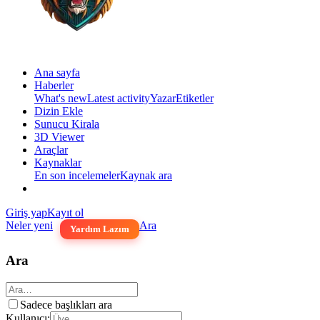
Ana sayfa
Haberler
What's new
Latest activity
Yazar
Etiketler
Dizin Ekle
Sunucu Kirala
3D Viewer
Araçlar
Kaynaklar
En son incelemeler
Kaynak ara
Giriş yap
Kayıt ol
Neler yeni
Ara
Yardım Lazım
Ara
Sadece başlıkları ara
Kullanıcı: