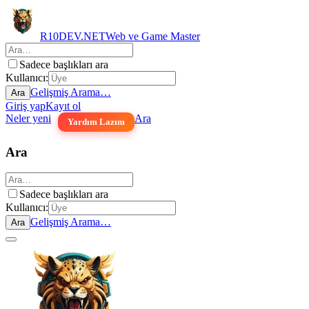
R10DEV.NET
Web ve Game Master
Sadece başlıkları ara
Kullanıcı:
Gelişmiş Arama…
Ara
Giriş yap
Kayıt ol
Neler yeni
Ara
Yardım Lazım
Ara
Sadece başlıkları ara
Kullanıcı:
Gelişmiş Arama…
Ara