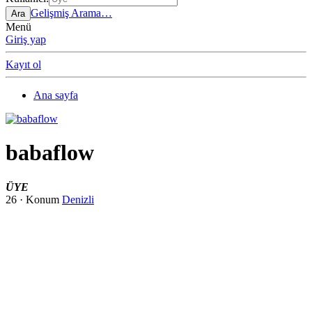
Gelişmiş Arama…
Ara
Menü
Giriş yap
Kayıt ol
Ana sayfa
babaflow
ÜYE
26
·
Konum
Denizli