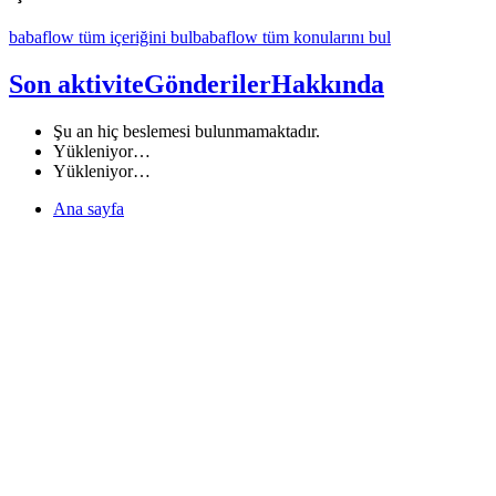
babaflow tüm içeriğini bul
babaflow tüm konularını bul
Son aktivite
Gönderiler
Hakkında
Şu an hiç beslemesi bulunmamaktadır.
Yükleniyor…
Yükleniyor…
Ana sayfa