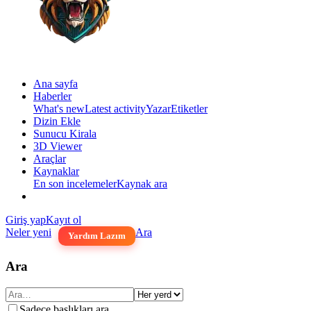
Ana sayfa
Haberler
What's new
Latest activity
Yazar
Etiketler
Dizin Ekle
Sunucu Kirala
3D Viewer
Araçlar
Kaynaklar
En son incelemeler
Kaynak ara
Giriş yap
Kayıt ol
Neler yeni
Ara
Yardım Lazım
Ara
Sadece başlıkları ara