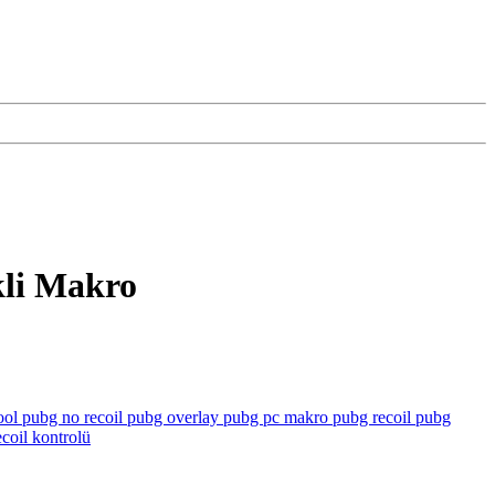
kli Makro
ool
pubg no recoil
pubg overlay
pubg pc makro
pubg recoil
pubg
ecoil kontrolü