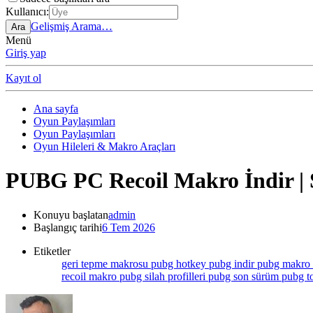
Kullanıcı:
Gelişmiş Arama…
Ara
Menü
Giriş yap
Kayıt ol
Ana sayfa
Oyun Paylaşımları
Oyun Paylaşımları
Oyun Hileleri & Makro Araçları
PUBG PC Recoil Makro İndir | S
Konuyu başlatan
admin
Başlangıç tarihi
6 Tem 2026
Etiketler
geri tepme makrosu
pubg hotkey
pubg indir
pubg makro
recoil makro
pubg silah profilleri
pubg son sürüm
pubg t