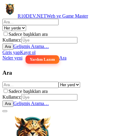
R10DEV.NET
Web ve Game Master
Sadece başlıkları ara
Kullanıcı:
Gelişmiş Arama…
Ara
Giriş yap
Kayıt ol
Neler yeni
Ara
Yardım Lazım
Ara
Sadece başlıkları ara
Kullanıcı:
Gelişmiş Arama…
Ara