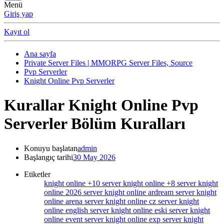
Menü
Giriş yap
Kayıt ol
Ana sayfa
Private Server Files | MMORPG Server Files, Source
Pvp Serverler
Knight Online Pvp Serverler
Kurallar
Knight Online Pvp
Serverler Bölüm Kuralları
Konuyu başlatan
admin
Başlangıç tarihi
30 May 2026
Etiketler
knight online +10 server
knight online +8 server
knight
online 2026 server
knight online ardream server
knight
online arena server
knight online cz server
knight
online english server
knight online eski server
knight
online event server
knight online exp server
knight