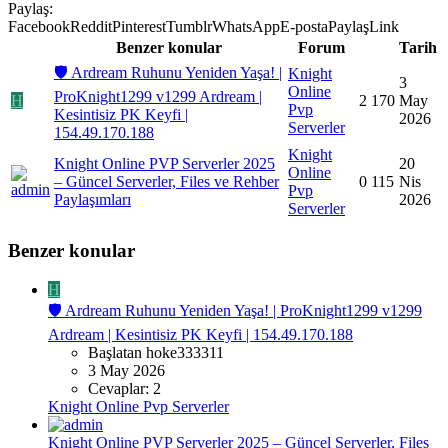
Paylaş:
Facebook
Reddit
Pinterest
Tumblr
WhatsApp
E-posta
Paylaş
Link
Benzer konular
Forum
Tarih
🛡️ Ardream Ruhunu Yeniden Yaşa! |
Knight
3
Online
ProKnight1299 v1299 Ardream |
H
2
170
May
Pvp
Kesintisiz PK Keyfi |
2026
Serverler
154.49.170.188
Knight
Knight Online PVP Serverler 2025
20
Online
– Güncel Serverler, Files ve Rehber
0
115
Nis
Pvp
Paylaşımları
2026
Serverler
Benzer konular
H
🛡️ Ardream Ruhunu Yeniden Yaşa! | ProKnight1299 v1299
Ardream | Kesintisiz PK Keyfi | 154.49.170.188
Başlatan hoke333311
3 May 2026
Cevaplar: 2
Knight Online Pvp Serverler
Knight Online PVP Serverler 2025 – Güncel Serverler, Files