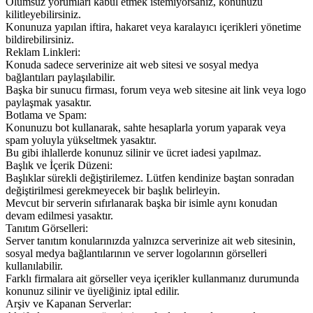
Olumsuz yorumları kabul etmek istemiyorsanız, konunuzu
kilitleyebilirsiniz.
Konunuza yapılan iftira, hakaret veya karalayıcı içerikleri yönetime
bildirebilirsiniz.
Reklam Linkleri:
Konuda sadece serverinize ait web sitesi ve sosyal medya
bağlantıları paylaşılabilir.
Başka bir sunucu firması, forum veya web sitesine ait link veya logo
paylaşmak yasaktır.
Botlama ve Spam:
Konunuzu bot kullanarak, sahte hesaplarla yorum yaparak veya
spam yoluyla yükseltmek yasaktır.
Bu gibi ihlallerde konunuz silinir ve ücret iadesi yapılmaz.
Başlık ve İçerik Düzeni:
Başlıklar sürekli değiştirilemez. Lütfen kendinize baştan sonradan
değiştirilmesi gerekmeyecek bir başlık belirleyin.
Mevcut bir serverin sıfırlanarak başka bir isimle aynı konudan
devam edilmesi yasaktır.
Tanıtım Görselleri:
Server tanıtım konularınızda yalnızca serverinize ait web sitesinin,
sosyal medya bağlantılarının ve server logolarının görselleri
kullanılabilir.
Farklı firmalara ait görseller veya içerikler kullanmanız durumunda
konunuz silinir ve üyeliğiniz iptal edilir.
Arşiv ve Kapanan Serverlar: