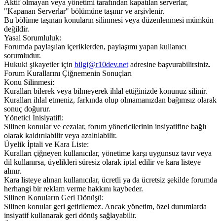
Aktif olmayan veya yönetimi tarafından kapatılan serverlar,
"Kapanan Serverlar" bölümüne taşınır ve arşivlenir.
Bu bölüme taşınan konuların silinmesi veya düzenlenmesi mümkün
değildir.
Yasal Sorumluluk:
Forumda paylaşılan içeriklerden, paylaşımı yapan kullanıcı
sorumludur.
Hukuki şikayetler için
bilgi@r10dev.net
adresine başvurabilirsiniz.
Forum Kurallarını Çiğnemenin Sonuçları
Konu Silinmesi:
Kuralları bilerek veya bilmeyerek ihlal ettiğinizde konunuz silinir.
Kuralları ihlal etmeniz, farkında olup olmamanızdan bağımsız olarak
sonuç doğurur.
Yönetici İnisiyatifi:
Silinen konular ve cezalar, forum yöneticilerinin insiyatifine bağlı
olarak kaldırılabilir veya azaltılabilir.
Üyelik İptali ve Kara Liste:
Kuralları çiğneyen kullanıcılar, yönetime karşı uygunsuz tavır veya
dil kullanırsa, üyelikleri süresiz olarak iptal edilir ve kara listeye
alınır.
Kara listeye alınan kullanıcılar, ücretli ya da ücretsiz şekilde forumda
herhangi bir reklam verme hakkını kaybeder.
Silinen Konuların Geri Dönüşü:
Silinen konular geri getirilemez. Ancak yönetim, özel durumlarda
insiyatif kullanarak geri dönüş sağlayabilir.