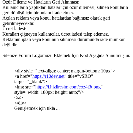
Özür Dileme ve Hataların Geri Alınması:
Kullanıcıların yaptıkları hatalar için özür dilemesi, silinen konuların
geri dönüşü için bir anlam ifade etmez.
Açılan reklam veya konu, hatalardan bağımsız olarak geri
getirilmeyecektir.
Ücret İadesi:
Kuralları çiğneyen kullanıcılar, ücret iadesi talep edemez.
Reklamın iptali veya konunun silinmesi durumunda iade mümkün
değildir.
Sitenize Forum Logomuzu Eklemek İçin Kod Aşağıda Sunulmuştur.
<div style="text-align: center; margin-bottom: 10px">
<a href="
https://r10dev.net
" title="vSRO"
target="_blank">
<img src="
https://i.hizliresim.com/eoz4t3t.png
"
style="width: 180px; height: auto;"/>
</a>
</div>
Genişletmek için tıkla ...