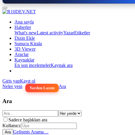
Ana sayfa
Haberler
What's new
Latest activity
Yazar
Etiketler
Dizin Ekle
Sunucu Kirala
3D Viewer
Araçlar
Kaynaklar
En son incelemeler
Kaynak ara
Giriş yap
Kayıt ol
Neler yeni
Ara
Yardım Lazım
Ara
Sadece başlıkları ara
Kullanıcı:
Gelişmiş Arama…
Ara