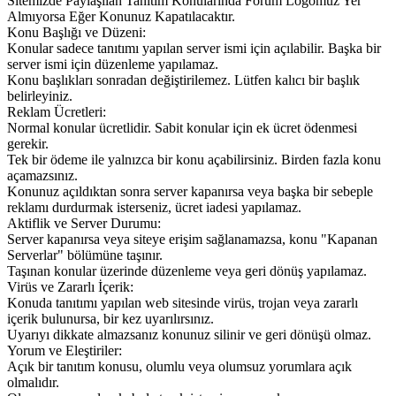
Sitemizde Paylaşılan Tanıtım Konularında Forum Logomuz Yer
Almıyorsa Eğer Konunuz Kapatılacaktır.
Konu Başlığı ve Düzeni:
Konular sadece tanıtımı yapılan server ismi için açılabilir. Başka bir
server ismi için düzenleme yapılamaz.
Konu başlıkları sonradan değiştirilemez. Lütfen kalıcı bir başlık
belirleyiniz.
Reklam Ücretleri:
Normal konular ücretlidir. Sabit konular için ek ücret ödenmesi
gerekir.
Tek bir ödeme ile yalnızca bir konu açabilirsiniz. Birden fazla konu
açamazsınız.
Konunuz açıldıktan sonra server kapanırsa veya başka bir sebeple
reklamı durdurmak isterseniz, ücret iadesi yapılamaz.
Aktiflik ve Server Durumu:
Server kapanırsa veya siteye erişim sağlanamazsa, konu "Kapanan
Serverlar" bölümüne taşınır.
Taşınan konular üzerinde düzenleme veya geri dönüş yapılamaz.
Virüs ve Zararlı İçerik:
Konuda tanıtımı yapılan web sitesinde virüs, trojan veya zararlı
içerik bulunursa, bir kez uyarılırsınız.
Uyarıyı dikkate almazsanız konunuz silinir ve geri dönüşü olmaz.
Yorum ve Eleştiriler:
Açık bir tanıtım konusu, olumlu veya olumsuz yorumlara açık
olmalıdır.