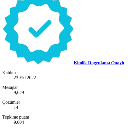
Kimlik Dogrulama Onaylı
Katılım
23 Eki 2022
Mesajlar
9,629
Çözümler
14
Tepkime puanı
9,004