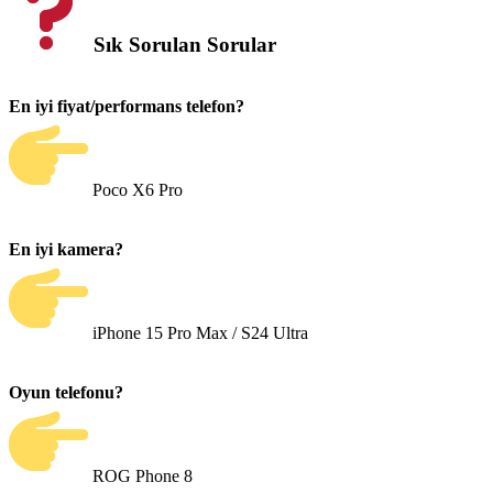
Sık Sorulan Sorular
En iyi fiyat/performans telefon?
Poco X6 Pro
En iyi kamera?
iPhone 15 Pro Max / S24 Ultra
Oyun telefonu?
ROG Phone 8