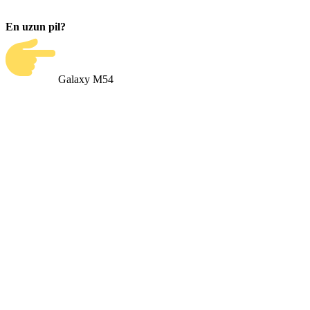
En uzun pil?
Galaxy M54