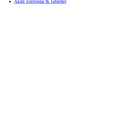
Akıllı Telefonlar & Tabletler