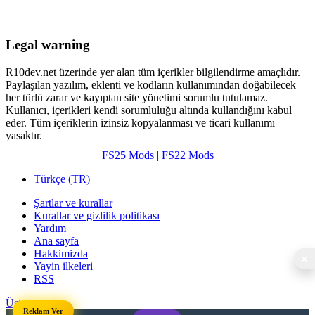
Legal warning
R10dev.net üzerinde yer alan tüm içerikler bilgilendirme amaçlıdır.
Paylaşılan yazılım, eklenti ve kodların kullanımından doğabilecek
her türlü zarar ve kayıptan site yönetimi sorumlu tutulamaz.
Kullanıcı, içerikleri kendi sorumluluğu altında kullandığını kabul
eder. Tüm içeriklerin izinsiz kopyalanması ve ticari kullanımı
yasaktır.
FS25 Mods
|
FS22 Mods
Türkçe (TR)
Şartlar ve kurallar
Kurallar ve gizlilik politikası
Yardım
Ana sayfa
Hakkimizda
Yayin ilkeleri
RSS
Üst
Reklam Ver