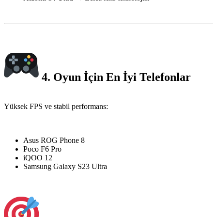
4. Oyun İçin En İyi Telefonlar
Yüksek FPS ve stabil performans:
Asus ROG Phone 8
Poco F6 Pro
iQOO 12
Samsung Galaxy S23 Ultra