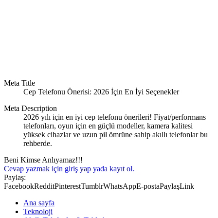
Meta Title
Cep Telefonu Önerisi: 2026 İçin En İyi Seçenekler
Meta Description
2026 yılı için en iyi cep telefonu önerileri! Fiyat/performans
telefonları, oyun için en güçlü modeller, kamera kalitesi
yüksek cihazlar ve uzun pil ömrüne sahip akıllı telefonlar bu
rehberde.
Beni Kimse Anlıyamaz!!!
Cevap yazmak için giriş yap yada kayıt ol.
Paylaş:
Facebook
Reddit
Pinterest
Tumblr
WhatsApp
E-posta
Paylaş
Link
Ana sayfa
Teknoloji