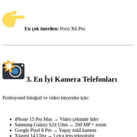
En çok önerilen:
Poco X6 Pro
3. En İyi Kamera Telefonları
Profesyonel fotoğraf ve video isteyenler için:
iPhone 15 Pro Max → Video çekimde lider
Samsung Galaxy S24 Ultra → 200 MP + zoom
Google Pixel 8 Pro → Yapay zekâ kamera
Xiaomi 14 Ultra → Leica lens teknolojisi