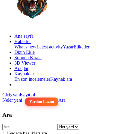
Ana sayfa
Haberler
What's new
Latest activity
Yazar
Etiketler
Dizin Ekle
Sunucu Kirala
3D Viewer
Araçlar
Kaynaklar
En son incelemeler
Kaynak ara
Giriş yap
Kayıt ol
Neler yeni
Ara
Yardım Lazım
Ara
Sadece başlıkları ara