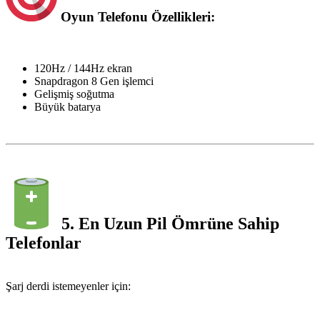
Oyun Telefonu Özellikleri:
120Hz / 144Hz ekran
Snapdragon 8 Gen işlemci
Gelişmiş soğutma
Büyük batarya
5. En Uzun Pil Ömrüne Sahip
Telefonlar
Şarj derdi istemeyenler için: