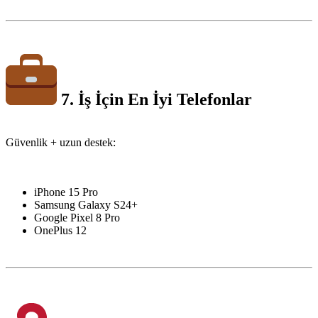
7. İş İçin En İyi Telefonlar
Güvenlik + uzun destek:
iPhone 15 Pro
Samsung Galaxy S24+
Google Pixel 8 Pro
OnePlus 12