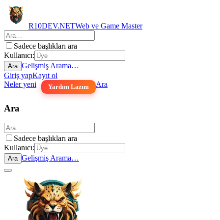
R10DEV.NET
Web ve Game Master
Sadece başlıkları ara
Kullanıcı:
Gelişmiş Arama…
Ara
Giriş yap
Kayıt ol
Neler yeni
Ara
Yardım Lazım
Ara
Sadece başlıkları ara
Kullanıcı:
Gelişmiş Arama…
Ara