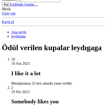
Gelişmiş Arama…
Ara
Menü
Giriş yap
Kayıt ol
Ana sayfa
leydıgaga
Ödül verilen kupalar leydıgaga
10
10 Ara 2025
I like it a lot
Mesajlarınıza 25 kez olumlu yanıt verildi.
2
19 Nis 2023
Somebody likes you