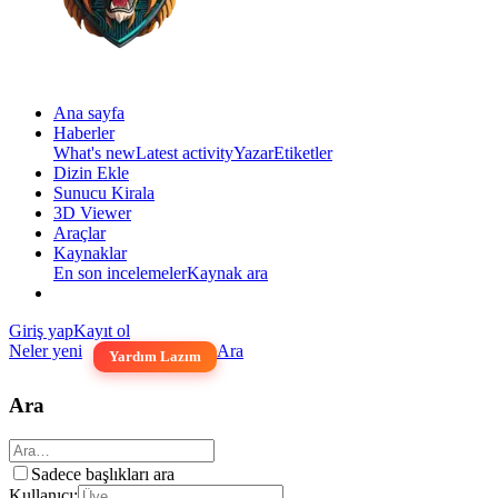
Ana sayfa
Haberler
What's new
Latest activity
Yazar
Etiketler
Dizin Ekle
Sunucu Kirala
3D Viewer
Araçlar
Kaynaklar
En son incelemeler
Kaynak ara
Giriş yap
Kayıt ol
Neler yeni
Ara
Yardım Lazım
Ara
Sadece başlıkları ara
Kullanıcı: