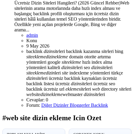
Ücretsiz Dizin Siteleri Hangileri? (2026 Güncel Rehber)Web
sitelerinin arama motorlarında daha hızlı index alması ve
başlangıç backlink profili oluşturması için ücretsiz dizin
siteleri hâlâ kullanılan temel SEO yöntemlerinden biridir.
Özellikle yeni açılan projelerde Google, Bing ve diğer
arama...
admin
Konu
9 May 2026
backlink
dizin
site
leri
backlink kazanma
site
leri
bing
site
ekleme
dizin
ekleme
domain otorite artırma
yöntemleri
google
site
ekleme
hızlı index alma
yöntemleri
kaliteli
dizin
site
leri
seo
dizin
site
leri
site
ekleme
dizin
leri
site
indexleme yöntemleri
türkçe
dizin
site
leri
ücretsiz backlink kaynakları
ücretsiz
backlink listesi
ücretsiz
dizin
site
leri
ücretsiz seo
backlink
ücretsiz url
ekleme
site
leri
web
directory
site
leri
web
site
dizin
ekleme
web
master
dizin
site
leri
Cevaplar: 0
Forum:
Diğer Dizinler Bloggerler Backlink
#web site dizin ekleme Icin Ozet