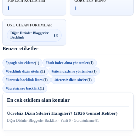
TOPLAM KULLANIM
GORUNEN KONU
1
1
ONE CIKAN FORUMLAR
Diğer Dizinler Bloggerler
(1)
Backlink
Benzer etiketler
#google site ekleme
(1)
#hızlı index alma yöntemleri
(1)
#backlink dizin siteleri
(1)
#site indexleme yöntemleri
(1)
#ücretsiz backlink listesi
(1)
#ücretsiz dizin siteleri
(1)
#ücretsiz seo backlink
(1)
En cok etkilem alan konular
Ücretsiz Dizin Siteleri Hangileri? (2026 Güncel Rehber)
Diğer Dizinler Bloggerler Backlink · Yanit 0 · Goruntulenme 81