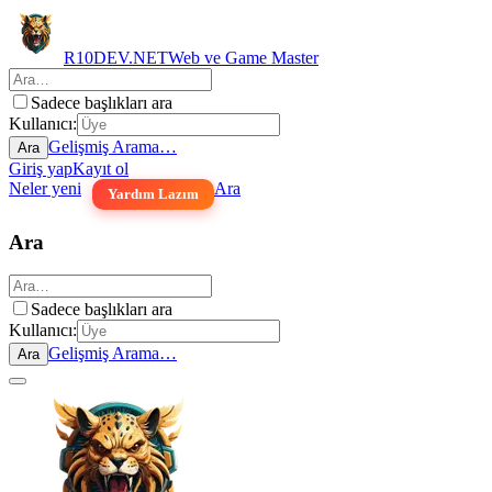
R10DEV.NET
Web ve Game Master
Sadece başlıkları ara
Kullanıcı:
Gelişmiş Arama…
Ara
Giriş yap
Kayıt ol
Neler yeni
Ara
Yardım Lazım
Ara
Sadece başlıkları ara
Kullanıcı:
Gelişmiş Arama…
Ara