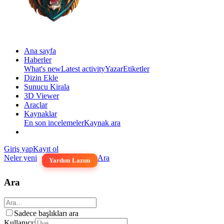
Ana sayfa
Haberler
What's new
Latest activity
Yazar
Etiketler
Dizin Ekle
Sunucu Kirala
3D Viewer
Araçlar
Kaynaklar
En son incelemeler
Kaynak ara
Giriş yap
Kayıt ol
Neler yeni
Ara
Yardım Lazım
Ara
Sadece başlıkları ara
Kullanıcı: