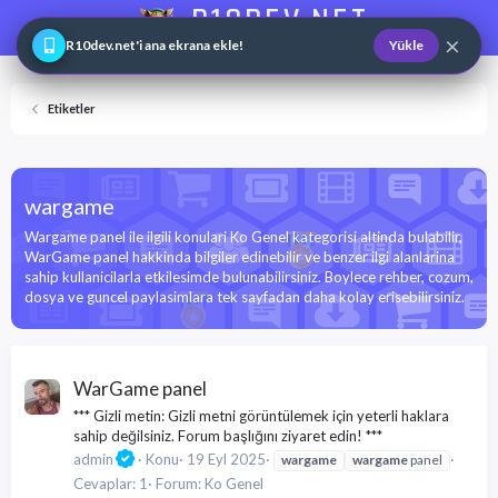
R10DEV.NET
×
Web ve Game Master
R10dev.net'i ana ekrana ekle!
Yükle
Etiketler
wargame
Wargame panel ile ilgili konulari Ko Genel kategorisi altinda bulabilir,
WarGame panel hakkinda bilgiler edinebilir ve benzer ilgi alanlarina
sahip kullanicilarla etkilesimde bulunabilirsiniz. Boylece rehber, cozum,
dosya ve guncel paylasimlara tek sayfadan daha kolay erisebilirsiniz.
WarGame panel
*** Gizli metin: Gizli metni görüntülemek için yeterli haklara
sahip değilsiniz. Forum başlığını ziyaret edin! ***
admin
Konu
19 Eyl 2025
wargame
wargame
panel
Cevaplar: 1
Forum:
Ko Genel