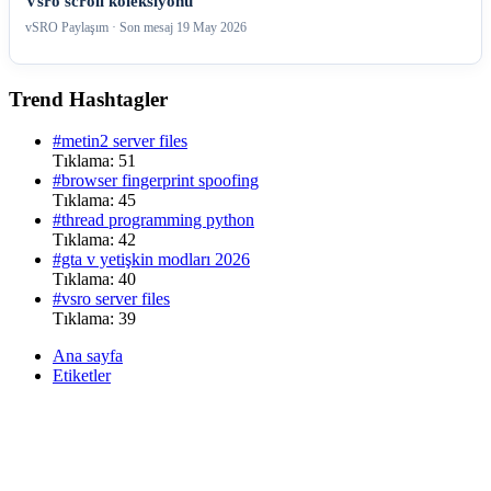
Vsro scroll koleksiyonu
vSRO Paylaşım · Son mesaj
19 May 2026
Trend Hashtagler
#metin2 server files
Tıklama: 51
#browser fingerprint spoofing
Tıklama: 45
#thread programming python
Tıklama: 42
#gta v yetişkin modları 2026
Tıklama: 40
#vsro server files
Tıklama: 39
Ana sayfa
Etiketler