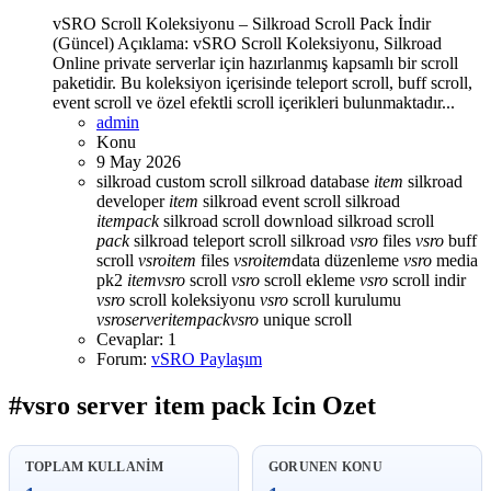
vSRO Scroll Koleksiyonu – Silkroad Scroll Pack İndir
(Güncel) Açıklama: vSRO Scroll Koleksiyonu, Silkroad
Online private serverlar için hazırlanmış kapsamlı bir scroll
paketidir. Bu koleksiyon içerisinde teleport scroll, buff scroll,
event scroll ve özel efektli scroll içerikleri bulunmaktadır...
admin
Konu
9 May 2026
silkroad custom scroll
silkroad database
item
silkroad
developer
item
silkroad event scroll
silkroad
item
pack
silkroad scroll download
silkroad scroll
pack
silkroad teleport scroll
silkroad
vsro
files
vsro
buff
scroll
vsro
item
files
vsro
item
data düzenleme
vsro
media
pk2
item
vsro
scroll
vsro
scroll ekleme
vsro
scroll indir
vsro
scroll koleksiyonu
vsro
scroll kurulumu
vsro
server
item
pack
vsro
unique scroll
Cevaplar: 1
Forum:
vSRO Paylaşım
#vsro server item pack Icin Ozet
TOPLAM KULLANIM
GORUNEN KONU