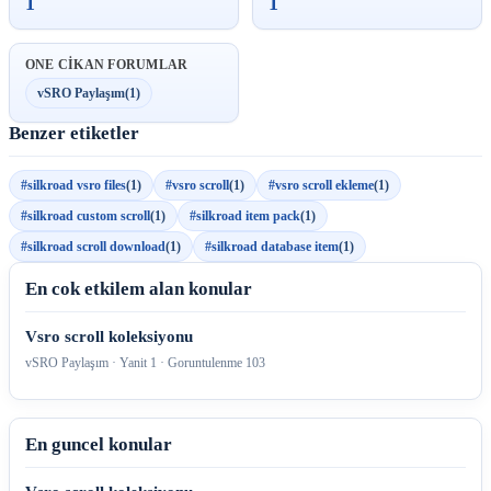
1
1
ONE CIKAN FORUMLAR
vSRO Paylaşım
(1)
Benzer etiketler
#silkroad vsro files
(1)
#vsro scroll
(1)
#vsro scroll ekleme
(1)
#silkroad custom scroll
(1)
#silkroad item pack
(1)
#silkroad scroll download
(1)
#silkroad database item
(1)
En cok etkilem alan konular
Vsro scroll koleksiyonu
vSRO Paylaşım · Yanit 1 · Goruntulenme 103
En guncel konular