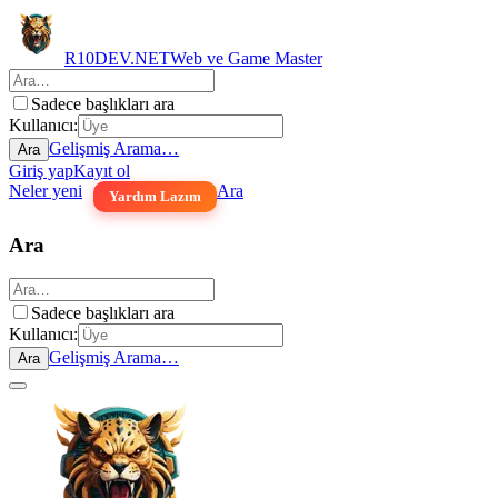
R10DEV.NET
Web ve Game Master
Sadece başlıkları ara
Kullanıcı:
Gelişmiş Arama…
Ara
Giriş yap
Kayıt ol
Neler yeni
Ara
Yardım Lazım
Ara
Sadece başlıkları ara
Kullanıcı:
Gelişmiş Arama…
Ara