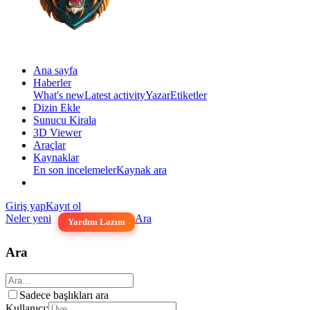
Ana sayfa
Haberler
What's new
Latest activity
Yazar
Etiketler
Dizin Ekle
Sunucu Kirala
3D Viewer
Araçlar
Kaynaklar
En son incelemeler
Kaynak ara
Giriş yap
Kayıt ol
Neler yeni
Ara
Yardım Lazım
Ara
Sadece başlıkları ara
Kullanıcı: