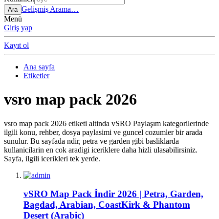
Gelişmiş Arama…
Ara
Menü
Giriş yap
Kayıt ol
Ana sayfa
Etiketler
vsro map pack 2026
vsro map pack 2026 etiketi altinda vSRO Paylaşım kategorilerinde
ilgili konu, rehber, dosya paylasimi ve guncel cozumler bir arada
sunulur. Bu sayfada ndir, petra ve garden gibi basliklarda
kullanicilarin en cok aradigi iceriklere daha hizli ulasabilirsiniz.
Sayfa, ilgili icerikleri tek yerde.
vSRO Map Pack İndir 2026 | Petra, Garden,
Bagdad, Arabian, CoastKirk & Phantom
Desert (Arabic)