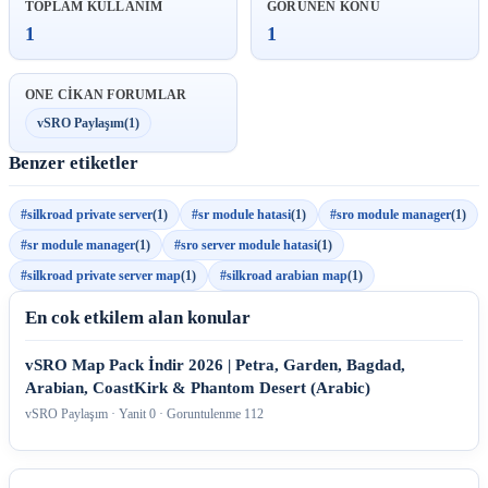
TOPLAM KULLANIM
GORUNEN KONU
1
1
ONE CIKAN FORUMLAR
vSRO Paylaşım
(1)
Benzer etiketler
#silkroad private server
(1)
#sr module hatasi
(1)
#sro module manager
(1)
#sr module manager
(1)
#sro server module hatasi
(1)
#silkroad private server map
(1)
#silkroad arabian map
(1)
En cok etkilem alan konular
vSRO Map Pack İndir 2026 | Petra, Garden, Bagdad,
Arabian, CoastKirk & Phantom Desert (Arabic)
vSRO Paylaşım · Yanit 0 · Goruntulenme 112