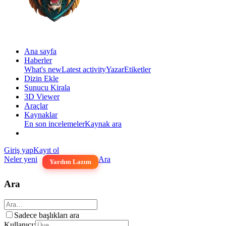
Ana sayfa
Haberler
What's new
Latest activity
Yazar
Etiketler
Dizin Ekle
Sunucu Kirala
3D Viewer
Araçlar
Kaynaklar
En son incelemeler
Kaynak ara
Giriş yap
Kayıt ol
Neler yeni
Ara
Yardım Lazım
Ara
Sadece başlıkları ara
Kullanıcı: