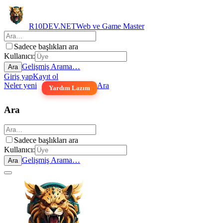
R10DEV.NET
Web ve Game Master
Sadece başlıkları ara
Kullanıcı:
Gelişmiş Arama…
Ara
Giriş yap
Kayıt ol
Neler yeni
Ara
Yardım Lazım
Ara
Sadece başlıkları ara
Kullanıcı:
Gelişmiş Arama…
Ara