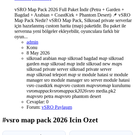
vSRO Map Pack 2026 Full Paket İndir (Petra + Garden +
Bagdad + Arabian + CoastKirk + Phantom Desert) 📌 vSRO
Map Pack Nedir? vSRO Map Pack, Silkroad private serverlar
için hazırlanmış custom harita (map) paketidir. Bu paket ile
serverına yeni bölgeler ekleyebilir, oyunculara farklı bir
oyun...
admin
Konu
8 May 2026
silkroad arabian
map
silkroad bagdad
map
silkroad
garden
map
silkroad
map
indir
silkroad new
map
s
silkroad private server
silkroad private server
map
silkroad teleport
map
sr module hatasi
sr module
manager
sro module manager
sro server module hatasi
vsro
coastkirk
map
vsro
custom
map
vsro
map
kurulumu
vsro
map
pack
vsro
map
pack
2026
vsro
media.pk2
map
vsro
petra
map
vsro
phantom desert
Cevaplar: 0
Forum:
vSRO Paylaşım
#vsro map pack 2026 Icin Ozet