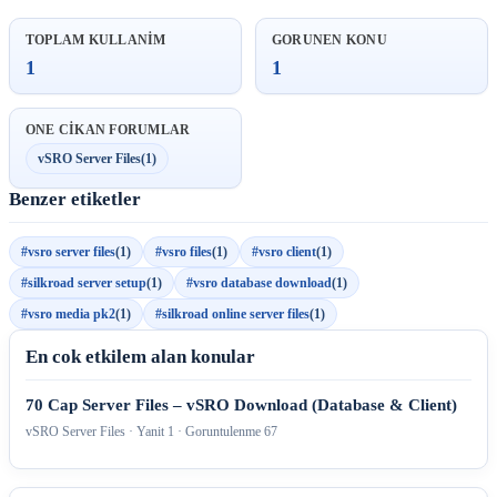
TOPLAM KULLANIM
GORUNEN KONU
1
1
ONE CIKAN FORUMLAR
vSRO Server Files
(1)
Benzer etiketler
#vsro server files
(1)
#vsro files
(1)
#vsro client
(1)
#silkroad server setup
(1)
#vsro database download
(1)
#vsro media pk2
(1)
#silkroad online server files
(1)
En cok etkilem alan konular
70 Cap Server Files – vSRO Download (Database & Client)
vSRO Server Files · Yanit 1 · Goruntulenme 67