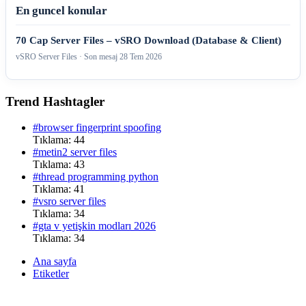
En guncel konular
70 Cap Server Files – vSRO Download (Database & Client)
vSRO Server Files · Son mesaj
28 Tem 2026
Trend Hashtagler
#browser fingerprint spoofing
Tıklama: 44
#metin2 server files
Tıklama: 43
#thread programming python
Tıklama: 41
#vsro server files
Tıklama: 34
#gta v yetişkin modları 2026
Tıklama: 34
Ana sayfa
Etiketler