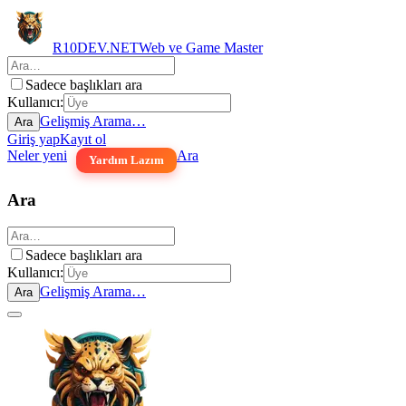
R10DEV.NET
Web ve Game Master
Sadece başlıkları ara
Kullanıcı:
Gelişmiş Arama…
Ara
Giriş yap
Kayıt ol
Neler yeni
Ara
Yardım Lazım
Ara
Sadece başlıkları ara
Kullanıcı:
Gelişmiş Arama…
Ara