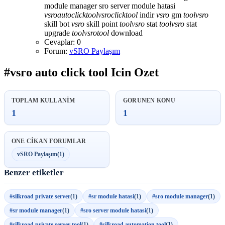
module manager
sro server module hatasi
vsro
auto
click
tool
vsro
click
tool
indir
vsro
gm
tool
vsro
skill bot
vsro
skill point
tool
vsro
stat
tool
vsro
stat
upgrade
tool
vsro
tool
download
Cevaplar: 0
Forum:
vSRO Paylaşım
#vsro auto click tool Icin Ozet
TOPLAM KULLANIM
GORUNEN KONU
1
1
ONE CIKAN FORUMLAR
vSRO Paylaşım
(1)
Benzer etiketler
#silkroad private server
(1)
#sr module hatasi
(1)
#sro module manager
(1)
#sr module manager
(1)
#sro server module hatasi
(1)
#silkroad private server tool
(1)
#silkroad automation tool
(1)