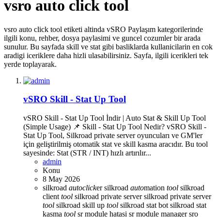
vsro auto click tool
vsro auto click tool etiketi altinda vSRO Paylaşım kategorilerinde
ilgili konu, rehber, dosya paylasimi ve guncel cozumler bir arada
sunulur. Bu sayfada skill ve stat gibi basliklarda kullanicilarin en cok
aradigi iceriklere daha hizli ulasabilirsiniz. Sayfa, ilgili icerikleri tek
yerde toplayarak.
vSRO Skill - Stat Up Tool
vSRO Skill - Stat Up Tool İndir | Auto Stat & Skill Up Tool
(Simple Usage) 📌 Skill - Stat Up Tool Nedir? vSRO Skill -
Stat Up Tool, Silkroad private server oyuncuları ve GM'ler
için geliştirilmiş otomatik stat ve skill kasma aracıdır. Bu tool
sayesinde: Stat (STR / INT) hızlı artırılır...
admin
Konu
8 May 2026
silkroad
auto
click
er
silkroad
auto
mation
tool
silkroad
client
tool
silkroad private server
silkroad private server
tool
silkroad skill up
tool
silkroad stat bot
silkroad stat
kasma
tool
sr module hatasi
sr module manager
sro