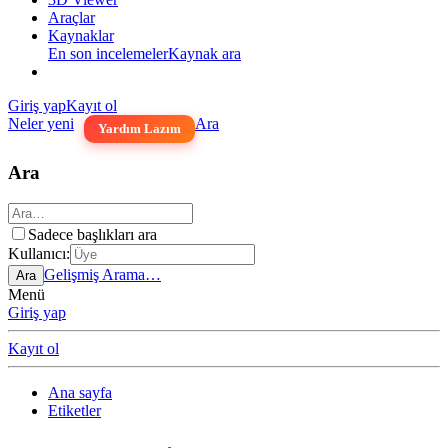
Araçlar
Kaynaklar
En son incelemeler
Kaynak ara
Giriş yap
Kayıt ol
Neler yeni
Ara
Yardım Lazım
Ara
Sadece başlıkları ara
Kullanıcı:
Gelişmiş Arama…
Ara
Menü
Giriş yap
Kayıt ol
Ana sayfa
Etiketler