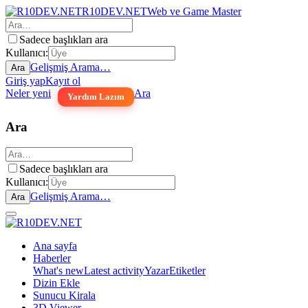
R10DEV.NET
Web ve Game Master
Sadece başlıkları ara
Kullanıcı:
Gelişmiş Arama…
Ara
Giriş yap
Kayıt ol
Neler yeni
Ara
Yardım Lazım
Ara
Sadece başlıkları ara
Kullanıcı:
Gelişmiş Arama…
Ara
Ana sayfa
Haberler
What's new
Latest activity
Yazar
Etiketler
Dizin Ekle
Sunucu Kirala
3D Viewer