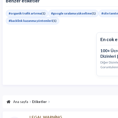
Benzer etiketler
#organik trafik artırma
(1)
#google sıralama yükseltme
(1)
#site tanıtı
#backlink kazanma yöntemleri
(1)
En cok e
100+ Ücre
Dizinleri
Diğer Dizinle
Goruntulen
Ana sayfa
Etiketler
LEGAL WARNING