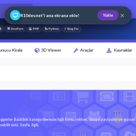
×
R10dev.net'i ana ekrana ekle!
Yükle
2
🛠 XenForo
💻 PHP
🐍 Python
⚡ Bug Fix
unucu Kirala
3D Viewer
Araçlar
Kaynaklar
loggerler Backlink kategorilerinde ilgili konu, rehber, dosya paylasimi ve guncel
bilirsiniz. Sayfa, ilgili.