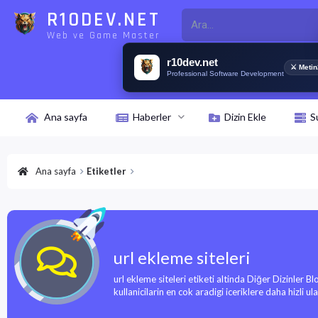
R10DEV.NET
Web ve Game Master
r10dev.net
⚔ Metin
Professional Software Development
Ana sayfa
Haberler
Dizin Ekle
S
Ana sayfa
Etiketler
url ekleme siteleri
url ekleme siteleri etiketi altinda Diğer Dizinler B
kullanicilarin en cok aradigi iceriklere daha hizli ulasa