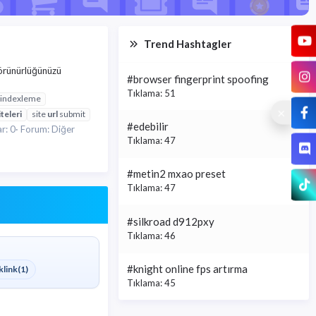
Trend Hashtagler
görünürlüğünüzü
#browser fingerprint spoofing
Tıklama: 51
e indexleme
iteleri
site
url
submit
#edebilir
r: 0
Forum:
Diğer
Tıklama: 47
#metin2 mxao preset
Tıklama: 47
#silkroad d912pxy
Tıklama: 46
#knight online fps artırma
klink
(1)
Tıklama: 45