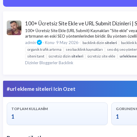
100+ Ücretsiz Site Ekle ve URL Submit Dizinleri |
100+ Ücretsiz Site Ekle (URL Submit) Kaynakları "Site ekle" ve
artırmanın en eski SEO yöntemlerinden biridir. Bu yöntem özellik
admin
Konu
9 May 2026
backlink dizin
siteleri
backlink 
organik trafik artırma
seo backlink kaynakları
seo dış seo yönte
siteni tanıt
ücretsiz dizin
siteleri
ücretsiz site ekle
url
ekleme
Dizinler Bloggerler Backlink
#url ekleme siteleri Icin Ozet
TOPLAM KULLANIM
GORUNEN 
1
1