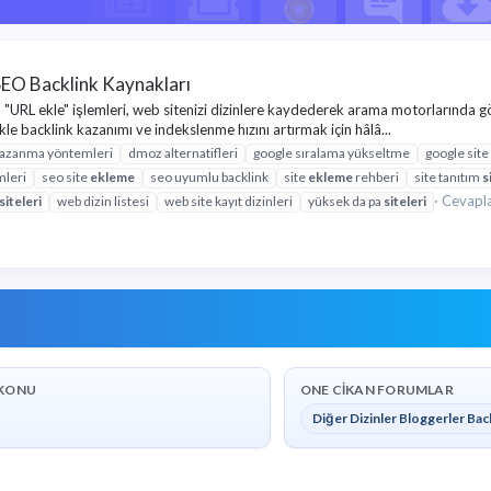
 SEO Backlink Kaynakları
ya "URL ekle" işlemleri, web sitenizi dizinlere kaydederek arama motorlarında 
le backlink kazanımı ve indekslenme hızını artırmak için hâlâ...
kazanma yöntemleri
dmoz alternatifleri
google sıralama yükseltme
google sit
mleri
seo site
ekleme
seo uyumlu backlink
site
ekleme
rehberi
site tanıtım
s
Cevapla
siteleri
web dizin listesi
web site kayıt dizinleri
yüksek da pa
siteleri
KONU
ONE CIKAN FORUMLAR
Diğer Dizinler Bloggerler Bac