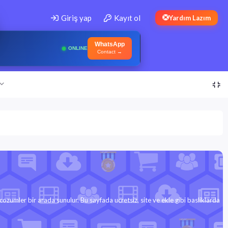
Giriş yap
Kayıt ol
Yardım Lazım
WhatsApp
ONLINE
Contact →
 cozumler bir arada sunulur. Bu sayfada ucretsiz, site ve ekle gibi basliklarda