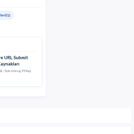
leri
(1)
 ve URL Submit
Kaynakları
nk · Son mesaj
9 May