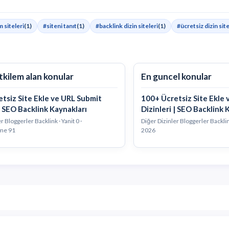
m siteleri
(1)
#siteni tanıt
(1)
#backlink dizin siteleri
(1)
#ücretsiz dizin site
tkilem alan konular
En guncel konular
tsiz Site Ekle ve URL Submit
100+ Ücretsiz Site Ekle
 | SEO Backlink Kaynakları
Dizinleri | SEO Backlink 
r Bloggerler Backlink · Yanit 0 ·
Diğer Dizinler Bloggerler Backli
me 91
2026