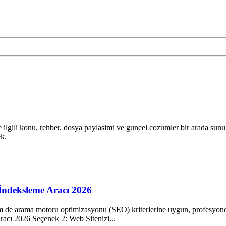
e ilgili konu, rehber, dosya paylasimi ve guncel cozumler bir arada sunul
ek.
 İndeksleme Aracı 2026
de arama motoru optimizasyonu (SEO) kriterlerine uygun, profesyonel b
acı 2026 Seçenek 2: Web Sitenizi...