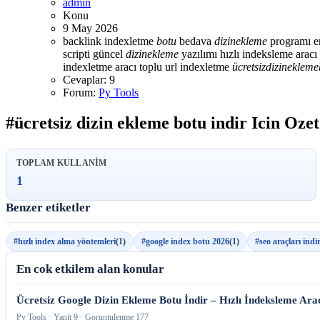
admin
Konu
9 May 2026
backlink indexletme
botu
bedava
dizin
ekleme
programı
e
scripti
güncel
dizin
ekleme
yazılımı
hızlı indeksleme aracı
indexletme aracı
toplu url indexletme
ücretsiz
dizin
ekleme
Cevaplar: 9
Forum:
Py Tools
#ücretsiz dizin ekleme botu indir Icin Ozet
TOPLAM KULLANIM
1
Benzer etiketler
#hızlı index alma yöntemleri
(1)
#google index botu 2026
(1)
#seo araçları indi
En cok etkilem alan konular
Ücretsiz Google Dizin Ekleme Botu İndir – Hızlı İndeksleme Ara
Py Tools · Yanit 9 · Goruntulenme 177