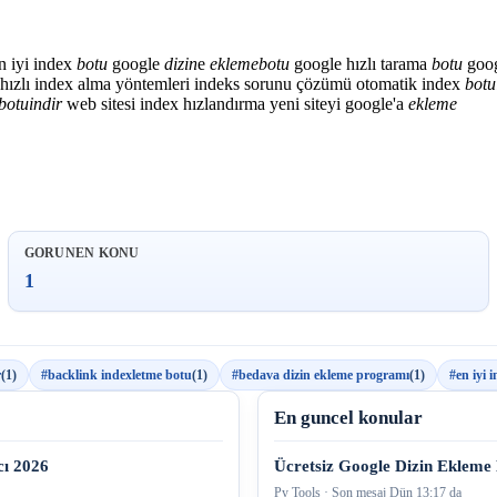
n iyi index
botu
google
dizin
e
ekleme
botu
google hızlı tarama
botu
goog
hızlı index alma yöntemleri
indeks sorunu çözümü
otomatik index
botu
botu
indir
web sitesi index hızlandırma
yeni siteyi google'a
ekleme
GORUNEN KONU
1
r
(1)
#backlink indexletme botu
(1)
#bedava dizin ekleme programı
(1)
#en iyi 
En guncel konular
cı 2026
Ücretsiz Google Dizin Ekleme 
Py Tools · Son mesaj
Dün 13:17 da