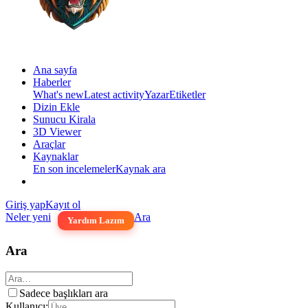
Ana sayfa
Haberler
What's new
Latest activity
Yazar
Etiketler
Dizin Ekle
Sunucu Kirala
3D Viewer
Araçlar
Kaynaklar
En son incelemeler
Kaynak ara
Giriş yap
Kayıt ol
Neler yeni
Ara
Yardım Lazım
Ara
Sadece başlıkları ara
Kullanıcı: