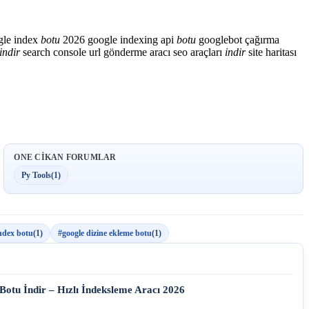
le index
botu
2026
google indexing api
botu
googlebot çağırma
indir
search console url gönderme aracı
seo araçları
indir
site haritası
ONE CIKAN FORUMLAR
Py Tools
(1)
index botu
(1)
#google dizine ekleme botu
(1)
Botu İndir – Hızlı İndeksleme Aracı 2026