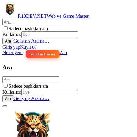
R10DEV.NET
Web ve Game Master
Sadece başlıkları ara
Kullanıcı:
Gelişmiş Arama…
Ara
Giriş yap
Kayıt ol
Neler yeni
Ara
Yardım Lazım
Ara
Sadece başlıkları ara
Kullanıcı:
Gelişmiş Arama…
Ara