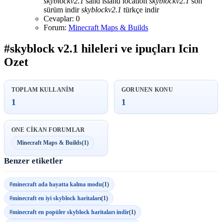
skyblock
v2.1
sand island location
skyblock
v2.1
son
sürüm indir
skyblock
v2.1
türkçe indir
Cevaplar: 0
Forum:
Minecraft Maps & Builds
#skyblock v2.1 hileleri ve ipuçları Icin
Ozet
TOPLAM KULLANIM
GORUNEN KONU
1
1
ONE CIKAN FORUMLAR
Minecraft Maps & Builds
(1)
Benzer etiketler
#minecraft ada hayatta kalma modu
(1)
#minecraft en iyi skyblock haritaları
(1)
#minecraft en popüler skyblock haritaları indir
(1)