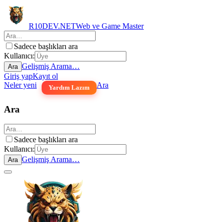
R10DEV.NET
Web ve Game Master
Sadece başlıkları ara
Kullanıcı:
Gelişmiş Arama…
Ara
Giriş yap
Kayıt ol
Neler yeni
Ara
Yardım Lazım
Ara
Sadece başlıkları ara
Kullanıcı:
Gelişmiş Arama…
Ara