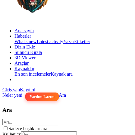
Ana sayfa
Haberler
What's new
Latest activity
Yazar
Etiketler
Dizin Ekle
Sunucu Kirala
3D Viewer
Araçlar
Kaynaklar
En son incelemeler
Kaynak ara
Giriş yap
Kayıt ol
Neler yeni
Ara
Yardım Lazım
Ara
Sadece başlıkları ara
Kullanıcı: