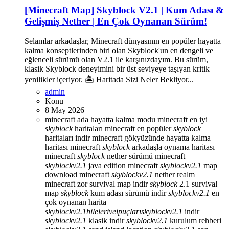
[Minecraft Map] Skyblock V2.1 | Kum Adası &
Gelişmiş Nether | En Çok Oynanan Sürüm!
Selamlar arkadaşlar, Minecraft dünyasının en popüler hayatta
kalma konseptlerinden biri olan Skyblock'un en dengeli ve
eğlenceli sürümü olan V2.1 ile karşınızdayım. Bu sürüm,
klasik Skyblock deneyimini bir üst seviyeye taşıyan kritik
yenilikler içeriyor. 🏝️ Haritada Sizi Neler Bekliyor...
admin
Konu
8 May 2026
minecraft ada hayatta kalma modu
minecraft en iyi
skyblock
haritaları
minecraft en popüler
skyblock
haritaları indir
minecraft gökyüzünde hayatta kalma
haritası
minecraft
skyblock
arkadaşla oynama haritası
minecraft
skyblock
nether sürümü
minecraft
skyblock
v2.1
java edition
minecraft
skyblock
v2.1
map
download
minecraft
skyblock
v2.1
nether realm
minecraft zor survival map indir
skyblock
2.1 survival
map
skyblock
kum adası sürümü indir
skyblock
v2.1
en
çok oynanan harita
skyblock
v2.1
hileleri
ve
ipuçları
skyblock
v2.1
indir
skyblock
v2.1
klasik indir
skyblock
v2.1
kurulum rehberi