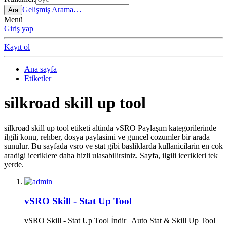
Gelişmiş Arama…
Ara
Menü
Giriş yap
Kayıt ol
Ana sayfa
Etiketler
silkroad skill up tool
silkroad skill up tool etiketi altinda vSRO Paylaşım kategorilerinde
ilgili konu, rehber, dosya paylasimi ve guncel cozumler bir arada
sunulur. Bu sayfada vsro ve stat gibi basliklarda kullanicilarin en cok
aradigi iceriklere daha hizli ulasabilirsiniz. Sayfa, ilgili icerikleri tek
yerde.
vSRO Skill - Stat Up Tool
vSRO Skill - Stat Up Tool İndir | Auto Stat & Skill Up Tool