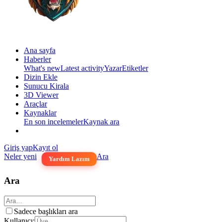
Ana sayfa
Haberler
What's new
Latest activity
Yazar
Etiketler
Dizin Ekle
Sunucu Kirala
3D Viewer
Araçlar
Kaynaklar
En son incelemeler
Kaynak ara
Giriş yap
Kayıt ol
Neler yeni
Ara
Yardım Lazım
Ara
Sadece başlıkları ara
Kullanıcı: