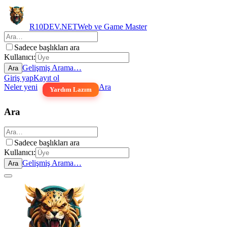
R10DEV.NET
Web ve Game Master
Sadece başlıkları ara
Kullanıcı:
Gelişmiş Arama…
Ara
Giriş yap
Kayıt ol
Neler yeni
Ara
Yardım Lazım
Ara
Sadece başlıkları ara
Kullanıcı:
Gelişmiş Arama…
Ara