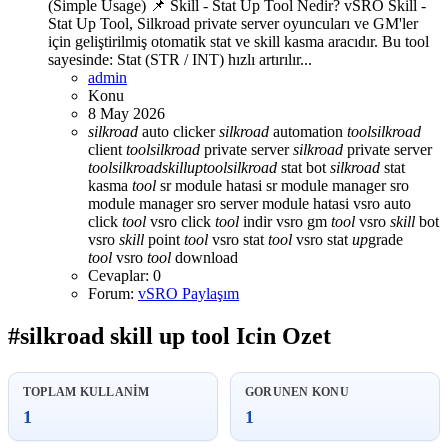
(Simple Usage) 📌 Skill - Stat Up Tool Nedir? vSRO Skill -
Stat Up Tool, Silkroad private server oyuncuları ve GM'ler
için geliştirilmiş otomatik stat ve skill kasma aracıdır. Bu tool
sayesinde: Stat (STR / INT) hızlı artırılır...
admin
Konu
8 May 2026
silkroad
auto clicker
silkroad
automation
tool
silkroad
client
tool
silkroad
private server
silkroad
private server
tool
silkroad
skill
up
tool
silkroad
stat bot
silkroad
stat
kasma
tool
sr module hatasi
sr module manager
sro
module manager
sro server module hatasi
vsro auto
click
tool
vsro click
tool
indir
vsro gm
tool
vsro
skill
bot
vsro
skill
point
tool
vsro stat
tool
vsro stat
up
grade
tool
vsro
tool
download
Cevaplar: 0
Forum:
vSRO Paylaşım
#silkroad skill up tool Icin Ozet
TOPLAM KULLANIM
GORUNEN KONU
1
1