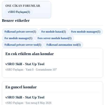
ONE CIKAN FORUMLAR
vSRO Paylaşım
(1)
Benzer etiketler
#silkroad private server
(1)
#sr module hatasi
(1)
#sro module manager
(1)
#sr module manager
(1)
#sro server module hatasi
(1)
#silkroad private server tool
(1)
#silkroad automation tool
(1)
En cok etkilem alan konular
vSRO Skill - Stat Up Tool
vSRO Paylaşım · Yanit 0 · Goruntulenme 107
En guncel konular
vSRO Skill - Stat Up Tool
vSRO Paylaşım · Son mesaj
8 May 2026