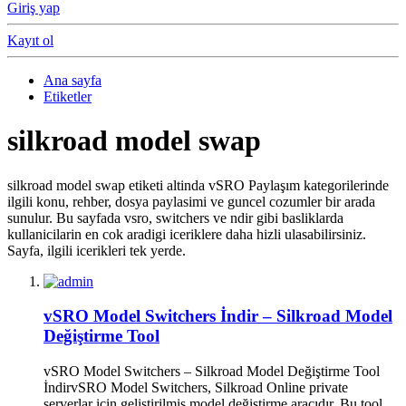
Giriş yap
Kayıt ol
Ana sayfa
Etiketler
silkroad model swap
silkroad model swap etiketi altinda vSRO Paylaşım kategorilerinde
ilgili konu, rehber, dosya paylasimi ve guncel cozumler bir arada
sunulur. Bu sayfada vsro, switchers ve ndir gibi basliklarda
kullanicilarin en cok aradigi iceriklere daha hizli ulasabilirsiniz.
Sayfa, ilgili icerikleri tek yerde.
vSRO Model Switchers İndir – Silkroad Model
Değiştirme Tool
vSRO Model Switchers – Silkroad Model Değiştirme Tool
İndirvSRO Model Switchers, Silkroad Online private
serverlar için geliştirilmiş model değiştirme aracıdır. Bu tool