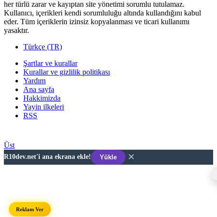
her türlü zarar ve kayıptan site yönetimi sorumlu tutulamaz.
Kullanıcı, içerikleri kendi sorumluluğu altında kullandığını kabul
eder. Tüm içeriklerin izinsiz kopyalanması ve ticari kullanımı
yasaktır.
Türkçe (TR)
Şartlar ve kurallar
Kurallar ve gizlilik politikası
Yardım
Ana sayfa
Hakkimizda
Yayin ilkeleri
RSS
Developer © 2026 R10DEV.NET
Üst
×
R10dev.net'i ana ekrana ekle!
Yükle
Reklam Ver