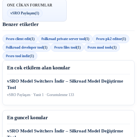
ONE CIKAN FORUMLAR
vSRO Paylaşım
(1)
Benzer etiketler
#vsro client edit
(1)
#silkroad private server tool
(1)
#vsro pk2 editor
(1)
#silkroad developer tool
(1)
#vsro files tool
(1)
#vsro mod tools
(1)
#vsro tool indir
(1)
En cok etkilem alan konular
vSRO Model Switchers İndir – Silkroad Model Değiştirme
Tool
vSRO Paylaşım · Yanit 1 · Goruntulenme 133
En guncel konular
vSRO Model Switchers İndir – Silkroad Model Değiştirme