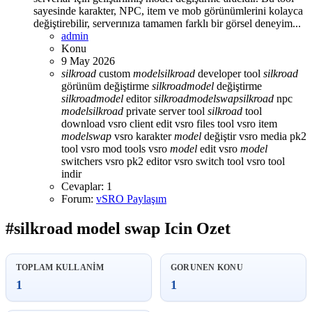
sayesinde karakter, NPC, item ve mob görünümlerini kolayca
değiştirebilir, serverınıza tamamen farklı bir görsel deneyim...
admin
Konu
9 May 2026
silkroad
custom
model
silkroad
developer tool
silkroad
görünüm değiştirme
silkroad
model
değiştirme
silkroad
model
editor
silkroad
model
swap
silkroad
npc
model
silkroad
private server tool
silkroad
tool
download
vsro client edit
vsro files tool
vsro item
model
swap
vsro karakter
model
değiştir
vsro media pk2
tool
vsro mod tools
vsro
model
edit
vsro
model
switchers
vsro pk2 editor
vsro switch tool
vsro tool
indir
Cevaplar: 1
Forum:
vSRO Paylaşım
#silkroad model swap Icin Ozet
TOPLAM KULLANIM
GORUNEN KONU
1
1