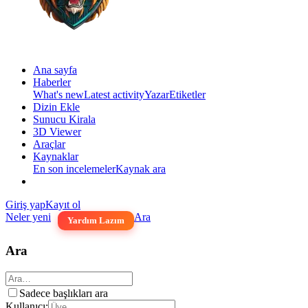
Ana sayfa
Haberler
What's new
Latest activity
Yazar
Etiketler
Dizin Ekle
Sunucu Kirala
3D Viewer
Araçlar
Kaynaklar
En son incelemeler
Kaynak ara
Giriş yap
Kayıt ol
Neler yeni
Ara
Yardım Lazım
Ara
Sadece başlıkları ara
Kullanıcı: