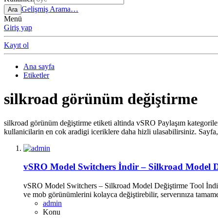
Gelişmiş Arama…
Ara
Menü
Giriş yap
Kayıt ol
Ana sayfa
Etiketler
silkroad görünüm değiştirme
silkroad görünüm değiştirme etiketi altinda vSRO Paylaşım kategoriler
kullanicilarin en cok aradigi iceriklere daha hizli ulasabilirsiniz. Sayfa, i
vSRO Model Switchers İndir – Silkroad Model D
vSRO Model Switchers – Silkroad Model Değiştirme Tool İndirvS
ve mob görünümlerini kolayca değiştirebilir, serverınıza tamamen
admin
Konu