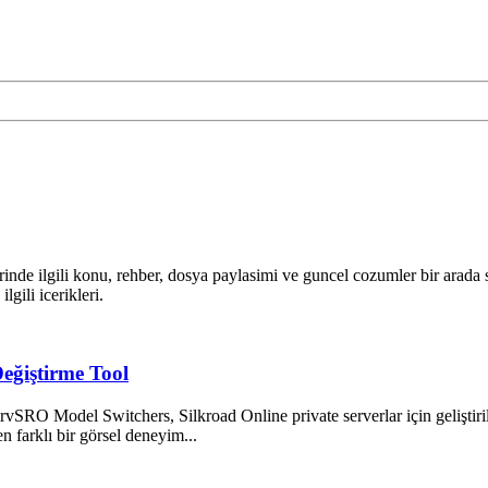
inde ilgili konu, rehber, dosya paylasimi ve guncel cozumler bir arada 
lgili icerikleri.
eğiştirme Tool
RO Model Switchers, Silkroad Online private serverlar için geliştiril
 farklı bir görsel deneyim...