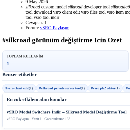
9 May 2026
silkroad
custom model
silkroad
developer tool
silkroad
g
tool download
vsro client edit
vsro files tool
vsro item m
tool
vsro tool indir
Cevaplar: 1
Forum:
vSRO Paylaşım
#silkroad görünüm değiştirme Icin Ozet
TOPLAM KULLANIM
1
Benzer etiketler
#vsro client edit
(1)
#silkroad private server tool
(1)
#vsro pk2 editor
(1)
#s
En cok etkilem alan konular
vSRO Model Switchers İndir – Silkroad Model Değiştirme Tool
vSRO Paylaşım · Yanit 1 · Goruntulenme 133