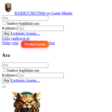
R10DEV.NET
Web ve Game Master
Sadece başlıkları ara
Kullanıcı:
Gelişmiş Arama…
Ara
Giriş yap
Kayıt ol
Neler yeni
Ara
Yardım Lazım
Ara
Sadece başlıkları ara
Kullanıcı:
Gelişmiş Arama…
Ara