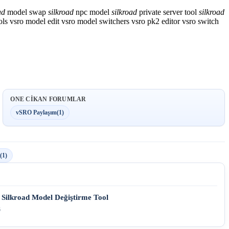
ad
model swap
silkroad
npc model
silkroad
private server tool
silkroad
ols
vsro model edit
vsro model switchers
vsro pk2 editor
vsro switch
ONE CIKAN FORUMLAR
vSRO Paylaşım
(1)
(1)
 Silkroad Model Değiştirme Tool
6