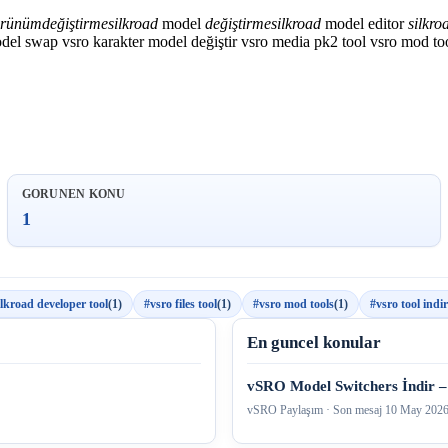
örünüm
değiştirme
silkroad
model
değiştirme
silkroad
model editor
silkro
odel swap
vsro karakter model değiştir
vsro media pk2 tool
vsro mod to
GORUNEN KONU
1
ilkroad developer tool
(1)
#vsro files tool
(1)
#vsro mod tools
(1)
#vsro tool indir
En guncel konular
vSRO Model Switchers İndir –
vSRO Paylaşım · Son mesaj
10 May 202