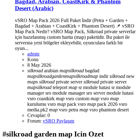
Bagdad, Arabian, CoastKirk & Phantom
Desert (Arabic)
vSRO Map Pack 2026 Full Paket İndir (Petra + Garden +
Bagdad + Arabian + CoastKirk + Phantom Desert) 📌 vSRO
Map Pack Nedir? vSRO Map Pack, Silkroad private serverlar
için hazırlanmış custom harita (map) paketidir. Bu paket ile
serverına yeni bölgeler ekleyebilir, oyunculara farklı bir
oyun...
admin
Konu
8 May 2026
silkroad
arabian
map
silkroad
bagdad
map
silkroad
garden
map
silkroad
map
indir
silkroad
new
map
s
silkroad
private server
silkroad
private server
map
silkroad
teleport
map
sr module hatasi
sr module
manager
sro module manager
sro server module hatasi
vsro coastkirk
map
vsro custom
map
vsro
map
kurulumu
vsro
map
pack
vsro
map
pack 2026
vsro
media.pk2
map
vsro petra
map
vsro phantom desert
Cevaplar: 0
Forum:
vSRO Paylaşım
#silkroad garden map Icin Ozet