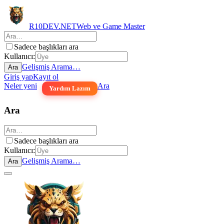
R10DEV.NET
Web ve Game Master
Sadece başlıkları ara
Kullanıcı:
Gelişmiş Arama…
Ara
Giriş yap
Kayıt ol
Neler yeni
Ara
Yardım Lazım
Ara
Sadece başlıkları ara
Kullanıcı:
Gelişmiş Arama…
Ara