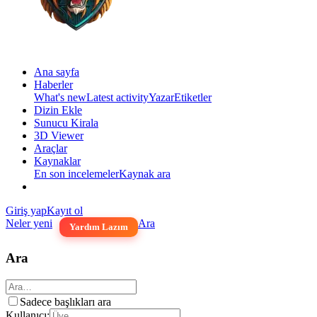
Ana sayfa
Haberler
What's new
Latest activity
Yazar
Etiketler
Dizin Ekle
Sunucu Kirala
3D Viewer
Araçlar
Kaynaklar
En son incelemeler
Kaynak ara
Giriş yap
Kayıt ol
Neler yeni
Ara
Yardım Lazım
Ara
Sadece başlıkları ara
Kullanıcı: