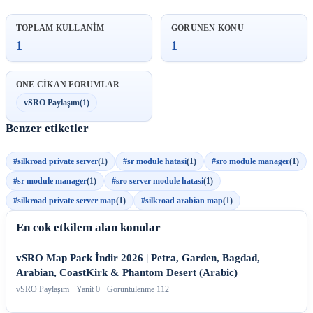
TOPLAM KULLANIM
GORUNEN KONU
1
1
ONE CIKAN FORUMLAR
vSRO Paylaşım
(1)
Benzer etiketler
#silkroad private server
(1)
#sr module hatasi
(1)
#sro module manager
(1)
#sr module manager
(1)
#sro server module hatasi
(1)
#silkroad private server map
(1)
#silkroad arabian map
(1)
En cok etkilem alan konular
vSRO Map Pack İndir 2026 | Petra, Garden, Bagdad,
Arabian, CoastKirk & Phantom Desert (Arabic)
vSRO Paylaşım · Yanit 0 · Goruntulenme 112