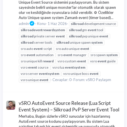
Unique Event Source sistemini paylaşıyorum. Bu sistem
sayesinde belirli unique monster'lar otomatik olarak spawn
olur ve kesildiğinde oyunculara ödül verebilir. ⚙️ Özellikler
Auto Unique spawn system Zamanlı event (timer based)...
admin
Konu
1 Haz 2026
silkroad
development source
silkroad
event
reward
system
silkroad
gm
event
tool
silkroad
private server
event
silkroad
pvp unique
event
silkroad
server tools
silkroad
unique spawn
system
sro auto
event
script
sro auto unique
event
sro
event
automation
sro
event
manager
sro spawn
system
sro unique kill
reward
vsro custom
event
vsro
event
guide
vsro
event
source
vsro lua
event
system
vsro server
event
system
vsro unique boss
event
Cevaplar: 0
Forum:
vSRO Paylaşım
vsro unique
event
vSRO AutoEvent Source Release (Lua Script
Event System) – Silkroad PvP Server Event Tool
Merhaba, Bugün sizlerle vSRO sunucular için hazırlanmış
AutoEvent source kodunu paylaşıyorum. Bu sistem Lua
scripting tabanlı bir event sistemidir ve sunucuda otomatik