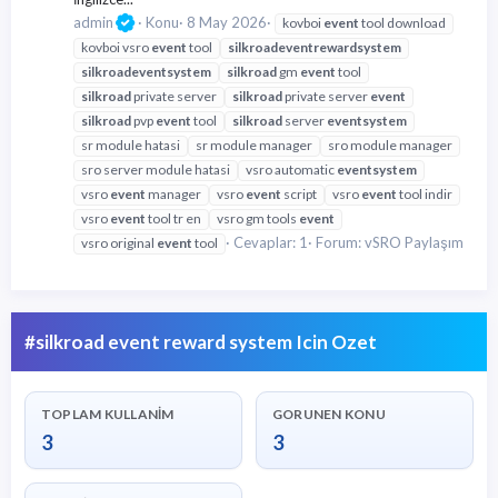
admin
Konu
8 May 2026
kovboi
event
tool download
kovboi vsro
event
tool
silkroad
event
reward
system
silkroad
event
system
silkroad
gm
event
tool
silkroad
private server
silkroad
private server
event
silkroad
pvp
event
tool
silkroad
server
event
system
sr module hatasi
sr module manager
sro module manager
sro server module hatasi
vsro automatic
event
system
vsro
event
manager
vsro
event
script
vsro
event
tool indir
vsro
event
tool tr en
vsro gm tools
event
Cevaplar: 1
Forum:
vSRO Paylaşım
vsro original
event
tool
#silkroad event reward system Icin Ozet
TOPLAM KULLANIM
GORUNEN KONU
3
3