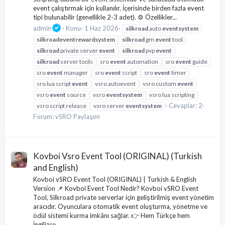
event çalıştırmak için kullanılır. İçerisinde birden fazla event
tipi bulunabilir (genellikle 2-3 adet). ⚙️ Özellikler...
admin
Konu
1 Haz 2026
silkroad
auto
event
system
silkroad
event
reward
system
silkroad
gm
event
tool
silkroad
private server
event
silkroad
pvp
event
silkroad
server tools
sro
event
automation
sro
event
guide
sro
event
manager
sro
event
script
sro
event
timer
sro lua script
event
vsro autoevent
vsro custom
event
vsro
event
source
vsro
event
system
vsro lua scripting
Cevaplar: 2
vsro script release
vsro server
event
system
Forum:
vSRO Paylaşım
Kovboi Vsro Event Tool (ORIGINAL) (Turkish
and English)
Kovboi vSRO Event Tool (ORIGINAL) | Turkish & English
Version 📌 Kovboi Event Tool Nedir? Kovboi vSRO Event
Tool, Silkroad private serverlar için geliştirilmiş event yönetim
aracıdır. Oyunculara otomatik event oluşturma, yönetme ve
ödül sistemi kurma imkânı sağlar. 👉 Hem Türkçe hem
İngilizce...