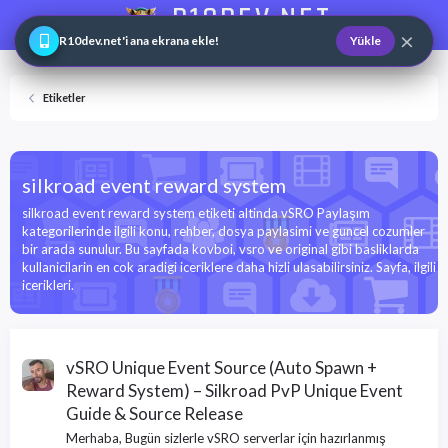
R10DEV.NET
×
Web ve Game Master
R10dev.net'i ana ekrana ekle!
Yükle
Etiketler
silkroad event reward system
silkroad event reward system etiketi altinda vSRO Paylaşım
kategorilerinde ilgili konu, rehber, dosya paylasimi ve guncel cozumler
bir arada sunulur. Bu sayfada kovboi, vsro ve original gibi basliklarda
kullanicilarin en cok aradigi iceriklere daha hizli ulasabilirsiniz. Sayfa, ilgili
icerikleri.
vSRO Unique Event Source (Auto Spawn +
Reward System) – Silkroad PvP Unique Event
Guide & Source Release
Merhaba, Bugün sizlerle vSRO serverlar için hazırlanmış