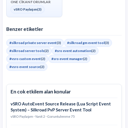
ONE CIKAN FORUMLAR
vSRO Paylaşım
(3)
Benzer etiketler
#silkroad private server event
(3)
#silkroad gm event tool
(3)
#silkroad server tools
(2)
#sro event automation
(2)
#vsro custom event
(2)
#sro event manager
(2)
#vsro event source
(2)
En cok etkilem alan konular
vSRO AutoEvent Source Release (Lua Script Event
System) – Silkroad PvP Server Event Tool
vSRO Paylaşım · Yanit 2 · Goruntulenme 75