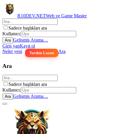
R10DEV.NET
Web ve Game Master
Sadece başlıkları ara
Kullanıcı:
Gelişmiş Arama…
Ara
Giriş yap
Kayıt ol
Neler yeni
Ara
Yardım Lazım
Ara
Sadece başlıkları ara
Kullanıcı:
Gelişmiş Arama…
Ara