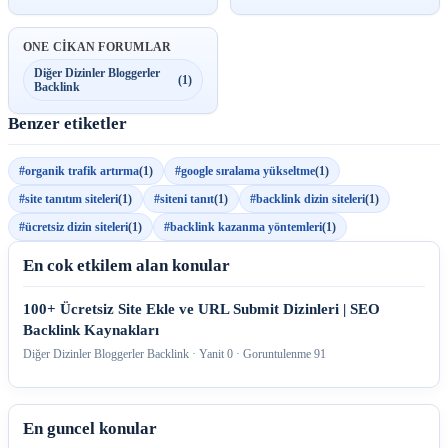
ONE CIKAN FORUMLAR
Diğer Dizinler Bloggerler
(1)
Backlink
Benzer etiketler
#organik trafik artırma
(1)
#google sıralama yükseltme
(1)
#site tanıtım siteleri
(1)
#siteni tanıt
(1)
#backlink dizin siteleri
(1)
#ücretsiz dizin siteleri
(1)
#backlink kazanma yöntemleri
(1)
En cok etkilem alan konular
100+ Ücretsiz Site Ekle ve URL Submit Dizinleri | SEO
Backlink Kaynakları
Diğer Dizinler Bloggerler Backlink · Yanit 0 · Goruntulenme 91
En guncel konular