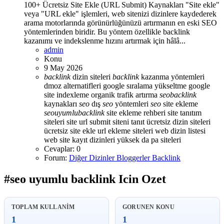
100+ Ücretsiz Site Ekle (URL Submit) Kaynakları "Site ekle"
veya "URL ekle" işlemleri, web sitenizi dizinlere kaydederek
arama motorlarında görünürlüğünüzü artırmanın en eski SEO
yöntemlerinden biridir. Bu yöntem özellikle backlink
kazanımı ve indekslenme hızını artırmak için hâlâ...
admin
Konu
9 May 2026
backlink
dizin siteleri
backlink
kazanma yöntemleri
dmoz alternatifleri
google sıralama yükseltme
google
site indexleme
organik trafik artırma
seo
backlink
kaynakları
seo
dış
seo
yöntemleri
seo
site ekleme
seo
uyumlu
backlink
site ekleme rehberi
site tanıtım
siteleri
site url submit
siteni tanıt
ücretsiz dizin siteleri
ücretsiz site ekle
url ekleme siteleri
web dizin listesi
web site kayıt dizinleri
yüksek da pa siteleri
Cevaplar: 0
Forum:
Diğer Dizinler Bloggerler Backlink
#seo uyumlu backlink Icin Ozet
TOPLAM KULLANIM
GORUNEN KONU
1
1