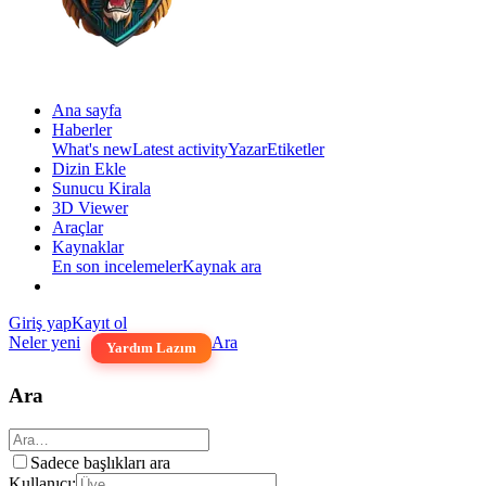
Ana sayfa
Haberler
What's new
Latest activity
Yazar
Etiketler
Dizin Ekle
Sunucu Kirala
3D Viewer
Araçlar
Kaynaklar
En son incelemeler
Kaynak ara
Giriş yap
Kayıt ol
Neler yeni
Ara
Yardım Lazım
Ara
Sadece başlıkları ara
Kullanıcı: