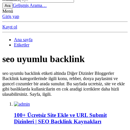
Gelişmiş Arama…
Ara
Menü
Giriş yap
Kayıt ol
Ana sayfa
Etiketler
seo uyumlu backlink
seo uyumlu backlink etiketi altinda Diğer Dizinler Bloggerler
Backlink kategorilerinde ilgili konu, rehber, dosya paylasimi ve
guncel cozumler bir arada sunulur. Bu sayfada ucretsiz, site ve ekle
gibi basliklarda kullanicilarin en cok aradigi iceriklere daha hizli
ulasabilirsiniz. Sayfa, ilgili.
100+ Ücretsiz Site Ekle ve URL Submit
Dizinleri | SEO Backlink Kaynakları