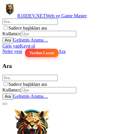
R10DEV.NET
Web ve Game Master
Sadece başlıkları ara
Kullanıcı:
Gelişmiş Arama…
Ara
Giriş yap
Kayıt ol
Neler yeni
Ara
Yardım Lazım
Ara
Sadece başlıkları ara
Kullanıcı:
Gelişmiş Arama…
Ara