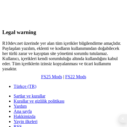
Legal warning
R10dev.net üzerinde yer alan tüm içerikler bilgilendirme amaçlıdır.
Paylaşılan yazılım, eklenti ve kodların kullanımından doğabilecek
her türlü zarar ve kayıptan site yönetimi sorumlu tutulamaz.
Kullanıcı, içerikleri kendi sorumluluğu altında kullandığını kabul
eder. Tüm içeriklerin izinsiz kopyalanması ve ticari kullanımı
yasaktır.
FS25 Mods
|
FS22 Mods
Türkçe (TR)
Şartlar ve kurallar
Kurallar ve gizlilik politikası
Yardım
Ana sayfa
Hakkimizda
Yayin ilkeleri
RSS