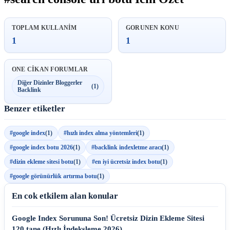
TOPLAM KULLANIM
GORUNEN KONU
1
1
ONE CIKAN FORUMLAR
Diğer Dizinler Bloggerler
(1)
Backlink
Benzer etiketler
#google index
(1)
#hızlı index alma yöntemleri
(1)
#google index botu 2026
(1)
#backlink indexletme aracı
(1)
#dizin ekleme sitesi botu
(1)
#en iyi ücretsiz index botu
(1)
#google görünürlük artırma botu
(1)
En cok etkilem alan konular
Google Index Sorununa Son! Ücretsiz Dizin Ekleme Sitesi
120 tane (Hızlı İndeksleme 2026)