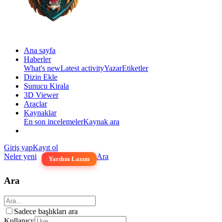
Ana sayfa
Haberler
What's new
Latest activity
Yazar
Etiketler
Dizin Ekle
Sunucu Kirala
3D Viewer
Araçlar
Kaynaklar
En son incelemeler
Kaynak ara
Giriş yap
Kayıt ol
Neler yeni
Ara
Yardım Lazım
Ara
Sadece başlıkları ara
Kullanıcı: