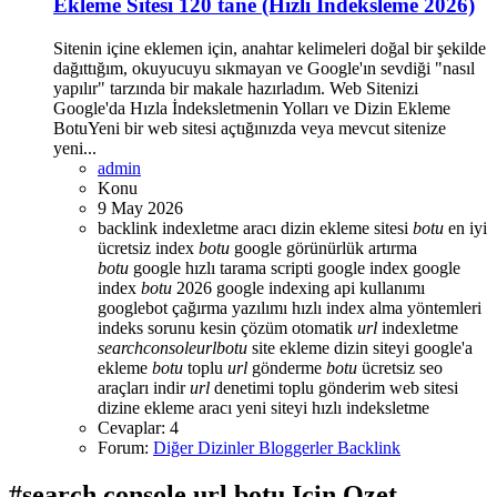
Ekleme Sitesi 120 tane (Hızlı İndeksleme 2026)
Sitenin içine eklemen için, anahtar kelimeleri doğal bir şekilde
dağıttığım, okuyucuyu sıkmayan ve Google'ın sevdiği "nasıl
yapılır" tarzında bir makale hazırladım. Web Sitenizi
Google'da Hızla İndeksletmenin Yolları ve Dizin Ekleme
BotuYeni bir web sitesi açtığınızda veya mevcut sitenize
yeni...
admin
Konu
9 May 2026
backlink indexletme aracı
dizin ekleme sitesi
botu
en iyi
ücretsiz index
botu
google görünürlük artırma
botu
google hızlı tarama scripti
google index
google
index
botu
2026
google indexing api kullanımı
googlebot çağırma yazılımı
hızlı index alma yöntemleri
indeks sorunu kesin çözüm
otomatik
url
indexletme
search
console
url
botu
site ekleme dizin
siteyi google'a
ekleme
botu
toplu
url
gönderme
botu
ücretsiz seo
araçları indir
url
denetimi toplu gönderim
web sitesi
dizine ekleme aracı
yeni siteyi hızlı indeksletme
Cevaplar: 4
Forum:
Diğer Dizinler Bloggerler Backlink
#search console url botu Icin Ozet