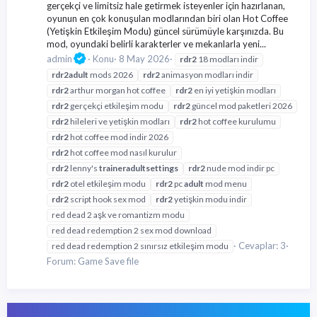
gerçekçi ve limitsiz hale getirmek isteyenler için hazırlanan,
oyunun en çok konuşulan modlarından biri olan Hot Coffee
(Yetişkin Etkileşim Modu) güncel sürümüyle karşınızda. Bu
mod, oyundaki belirli karakterler ve mekanlarla yeni...
admin
Konu
8 May 2026
rdr2
18 modları indir
rdr2
adult
mods 2026
rdr2
animasyon modları indir
rdr2
arthur morgan hot coffee
rdr2
en iyi yetişkin modları
rdr2
gerçekçi etkileşim modu
rdr2
güncel mod paketleri 2026
rdr2
hileleri ve yetişkin modları
rdr2
hot coffee kurulumu
rdr2
hot coffee mod indir 2026
rdr2
hot coffee mod nasıl kurulur
rdr2
lenny's
trainer
adult
settings
rdr2
nude mod indir pc
rdr2
otel etkileşim modu
rdr2
pc
adult
mod menu
rdr2
script hook sex mod
rdr2
yetişkin modu indir
red dead 2 aşk ve romantizm modu
red dead redemption 2 sex mod download
Cevaplar: 3
red dead redemption 2 sınırsız etkileşim modu
Forum:
Game Save file