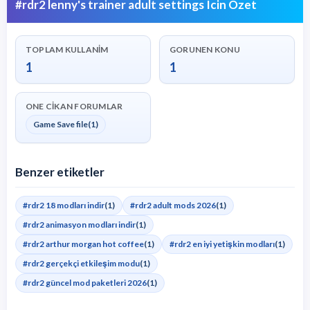
#rdr2 lenny's trainer adult settings Icin Ozet
TOPLAM KULLANIM
GORUNEN KONU
1
1
ONE CIKAN FORUMLAR
Game Save file
(1)
Benzer etiketler
#rdr2 18 modları indir
(1)
#rdr2 adult mods 2026
(1)
#rdr2 animasyon modları indir
(1)
#rdr2 arthur morgan hot coffee
(1)
#rdr2 en iyi yetişkin modları
(1)
#rdr2 gerçekçi etkileşim modu
(1)
#rdr2 güncel mod paketleri 2026
(1)