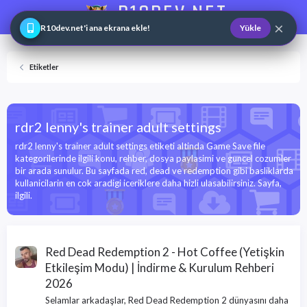
R10DEV.NET
×
Web ve Game Master
R10dev.net'i ana ekrana ekle!
Yükle
Etiketler
rdr2 lenny's trainer adult settings
rdr2 lenny's trainer adult settings etiketi altinda Game Save file
kategorilerinde ilgili konu, rehber, dosya paylasimi ve guncel cozumler
bir arada sunulur. Bu sayfada red, dead ve redemption gibi basliklarda
kullanicilarin en cok aradigi iceriklere daha hizli ulasabilirsiniz. Sayfa,
ilgili.
Red Dead Redemption 2 - Hot Coffee (Yetişkin
Etkileşim Modu) | İndirme & Kurulum Rehberi
2026
Selamlar arkadaşlar, Red Dead Redemption 2 dünyasını daha