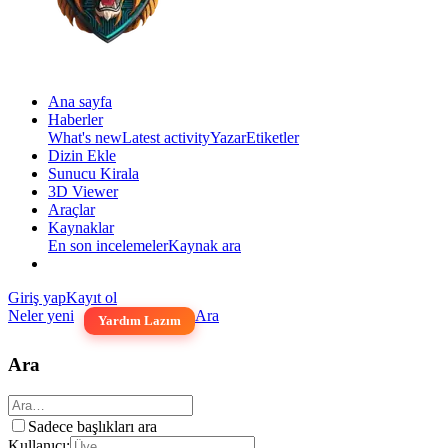
Ana sayfa
Haberler
What's new
Latest activity
Yazar
Etiketler
Dizin Ekle
Sunucu Kirala
3D Viewer
Araçlar
Kaynaklar
En son incelemeler
Kaynak ara
Giriş yap
Kayıt ol
Neler yeni
Ara
Yardım Lazım
Ara
Sadece başlıkları ara
Kullanıcı: