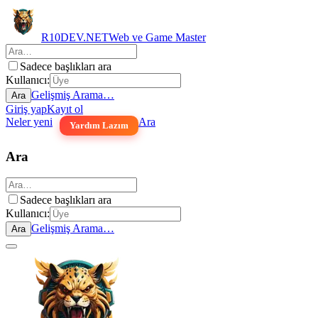
R10DEV.NET
Web ve Game Master
Sadece başlıkları ara
Kullanıcı:
Gelişmiş Arama…
Ara
Giriş yap
Kayıt ol
Neler yeni
Ara
Yardım Lazım
Ara
Sadece başlıkları ara
Kullanıcı:
Gelişmiş Arama…
Ara