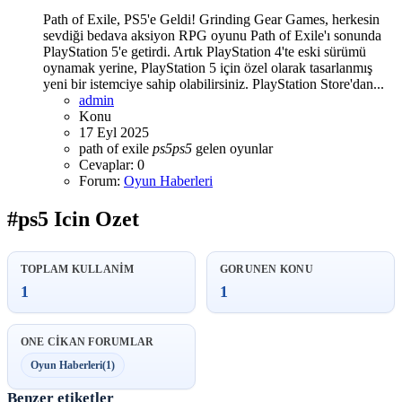
Path of Exile, PS5'e Geldi! Grinding Gear Games, herkesin
sevdiği bedava aksiyon RPG oyunu Path of Exile'ı sonunda
PlayStation 5'e getirdi. Artık PlayStation 4'te eski sürümü
oynamak yerine, PlayStation 5 için özel olarak tasarlanmış
yeni bir istemciye sahip olabilirsiniz. PlayStation Store'dan...
admin
Konu
17 Eyl 2025
path of exile
ps5
ps5
gelen oyunlar
Cevaplar: 0
Forum:
Oyun Haberleri
#ps5 Icin Ozet
TOPLAM KULLANIM
GORUNEN KONU
1
1
ONE CIKAN FORUMLAR
Oyun Haberleri
(1)
Benzer etiketler