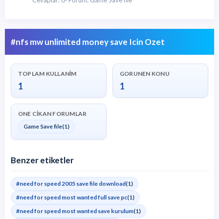
#nfs mw unlimited money save Icin Ozet
TOPLAM KULLANIM
GORUNEN KONU
1
1
ONE CIKAN FORUMLAR
Game Save file
(1)
Benzer etiketler
#need for speed 2005 save file download
(1)
#need for speed most wanted full save pc
(1)
#need for speed most wanted save kurulum
(1)