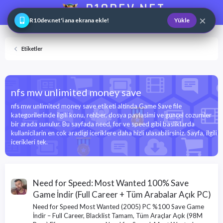
R10DEV.NET
×
Web ve Game Master
R10dev.net'i ana ekrana ekle!
Yükle
Etiketler
nfs mw unlimited money save
nfs mw unlimited money save etiketi altinda Game Save file
kategorilerinde ilgili konu, rehber, dosya paylasimi ve guncel cozumler
bir arada sunulur. Bu sayfada need, for ve speed gibi basliklarda
kullanicilarin en cok aradigi iceriklere daha hizli ulasabilirsiniz. Sayfa, ilgili
icerikleri tek.
Need for Speed: Most Wanted 100% Save
Game İndir (Full Career + Tüm Arabalar Açık PC)
Need for Speed Most Wanted (2005) PC %100 Save Game
İndir – Full Career, Blacklist Tamam, Tüm Araçlar Açık (98M