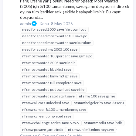
Para) Efsane yarış oyunu Need for Speed: Most Wanted
(2005) için %100 tamamlanmış save game dosyasını indirerek
oyuna tüm içerikler açık şekilde başlayabilirsiniz. Bu kayıt
dosyasında...
admin
Konu
8 May 2026
need for speed 2005
save
file download
need for speed most wanted full
save
pc
need for speed most wanted
save
kurulum
need for speed
mw
2005 100
save
nfs
most wanted 100 percent
save
game pc
nfs
most wanted 2005
save
indir
nfs
most wanted blacklist
save
nfs
most wanted bmw m3 gtr
save
nfs
most wanted full completed
save
nfs
most wanted pc download
save
file
nfs
most wanted rapid start
save
nfs
mw
100
save
game
nfs
mw
all cars unlocked
save
nfs
mw
belgelerim
save
klasörü
nfs
mw
career %100 tamamlanmış
save
nfs
mw
career completed
save
nfs
mw
challenge series
save
69/69
nfs
mw
modlu
save
indir
nfs
mw
pc
save
game indir
nfs
mw
unlimited
money
save
Cevaplar: 0
Forum:
Game Save file