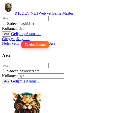
R10DEV.NET
Web ve Game Master
Sadece başlıkları ara
Kullanıcı:
Gelişmiş Arama…
Ara
Giriş yap
Kayıt ol
Neler yeni
Ara
Yardım Lazım
Ara
Sadece başlıkları ara
Kullanıcı:
Gelişmiş Arama…
Ara