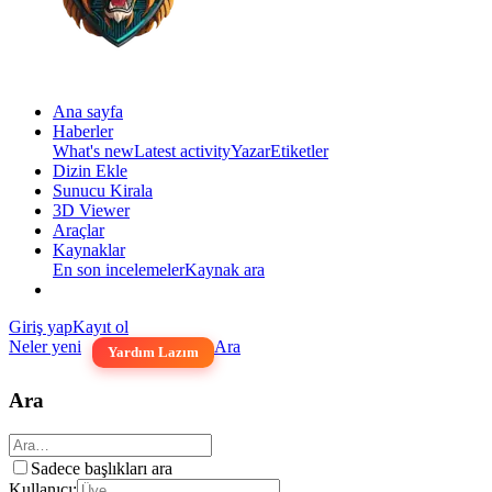
Ana sayfa
Haberler
What's new
Latest activity
Yazar
Etiketler
Dizin Ekle
Sunucu Kirala
3D Viewer
Araçlar
Kaynaklar
En son incelemeler
Kaynak ara
Giriş yap
Kayıt ol
Neler yeni
Ara
Yardım Lazım
Ara
Sadece başlıkları ara
Kullanıcı: