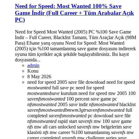
Need for Speed: Most Wanted 100% Save
Game İndir (Full Career + Tüm Arabalar Açık
PC)
Need for Speed Most Wanted (2005) PC %100 Save Game
İndir – Full Career, Blacklist Tamam, Tüm Araçlar Açık (98M
Para) Efsane yarış oyunu Need for Speed: Most Wanted
(2005) için %100 tamamlanmış save game dosyasını indirerek
oyuna tüm içerikler açık şekilde başlayabilirsiniz. Bu kayıt
dosyasında...
admin
Konu
8 May 2026
need for speed 2005
save
file download
need for speed
most
wanted
full
save
pc
need for speed
most
wanted
save
kurulum
need for speed mw 2005 100
save
nfs
most
wanted
100 percent
save
game pc
nfs
most
wanted
2005
save
indir
nfs
most
wanted
blacklist
save
nfs
most
wanted
bmw
m3
gtr
save
nfs
most
wanted
full
completed
save
nfs
most
wanted
pc download
save
file
nfs
most
wanted
rapid start
save
nfs
mw 100
save
game
nfs
mw all cars unlocked
save
nfs
mw belgelerim
save
klasörü
nfs
mw career %100 tamamlanmış
save
nfs
mw
career completed
save
nfs
mw challenge series
save