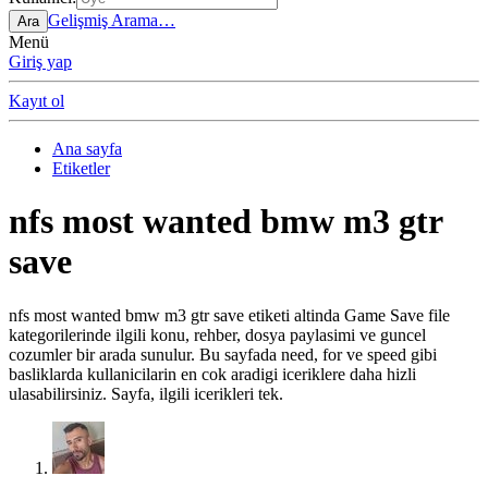
Gelişmiş Arama…
Ara
Menü
Giriş yap
Kayıt ol
Ana sayfa
Etiketler
nfs most wanted bmw m3 gtr
save
nfs most wanted bmw m3 gtr save etiketi altinda Game Save file
kategorilerinde ilgili konu, rehber, dosya paylasimi ve guncel
cozumler bir arada sunulur. Bu sayfada need, for ve speed gibi
basliklarda kullanicilarin en cok aradigi iceriklere daha hizli
ulasabilirsiniz. Sayfa, ilgili icerikleri tek.