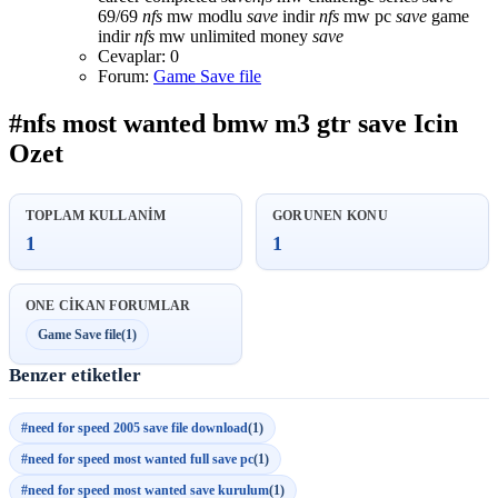
69/69
nfs
mw modlu
save
indir
nfs
mw pc
save
game
indir
nfs
mw unlimited money
save
Cevaplar: 0
Forum:
Game Save file
#nfs most wanted bmw m3 gtr save Icin
Ozet
TOPLAM KULLANIM
GORUNEN KONU
1
1
ONE CIKAN FORUMLAR
Game Save file
(1)
Benzer etiketler
#need for speed 2005 save file download
(1)
#need for speed most wanted full save pc
(1)
#need for speed most wanted save kurulum
(1)