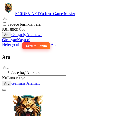
R10DEV.NET
Web ve Game Master
Sadece başlıkları ara
Kullanıcı:
Gelişmiş Arama…
Ara
Giriş yap
Kayıt ol
Neler yeni
Ara
Yardım Lazım
Ara
Sadece başlıkları ara
Kullanıcı:
Gelişmiş Arama…
Ara