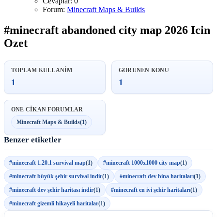
Cevaplar: 0
Forum:
Minecraft Maps & Builds
#minecraft abandoned city map 2026 Icin
Ozet
TOPLAM KULLANIM
GORUNEN KONU
1
1
ONE CIKAN FORUMLAR
Minecraft Maps & Builds
(1)
Benzer etiketler
#minecraft 1.20.1 survival map
(1)
#minecraft 1000x1000 city map
(1)
#minecraft büyük şehir survival indir
(1)
#minecraft dev bina haritaları
(1)
#minecraft dev şehir haritası indir
(1)
#minecraft en iyi şehir haritaları
(1)
#minecraft gizemli hikayeli haritalar
(1)