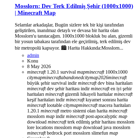
Mosslorn: Dev Terk Edilmiş Şehir (1000x1000)
| Minecraft Map
Selamlar arkadaşlar, Bugün sizlere tek bir kişi tarafından
geliştirilen, inanılmaz detaylı ve devasa bir harita olan
Mosslorn'u tanıtacağım. 1000x1000 blokluk bu alan, gizemli
bir yosun tabakası tarafından ele geçirilmiş, terk edilmiş dev
bir metropolü kapsıyor. 🏙️ Harita Hakkında:Mosslorn...
admin
Konu
8 May 2026
minecraft
1.20.1 survival
map
minecraft
1000x1000
city
map
minecraft
abandoned
city
map
2026
minecraft
büyük şehir survival indir
minecraft
dev bina haritaları
minecraft
dev şehir haritası indir
minecraft
en iyi şehir
haritaları
minecraft
gizemli hikayeli haritalar
minecraft
keşif haritaları indir
minecraft
kıyamet sonrası harita
minecraft
lootable
city
map
minecraft
macera haritaları
1.20.1
minecraft
metro sistemi olan harita
minecraft
mosslorn
map
indir
minecraft
post-apocalyptic
map
download
minecraft
terk edilmiş şehir haritası
mosslorn
lore locations
mosslorn
map
download java
mosslorn
minecraft
bedrock port
mosslorn slimefun
map