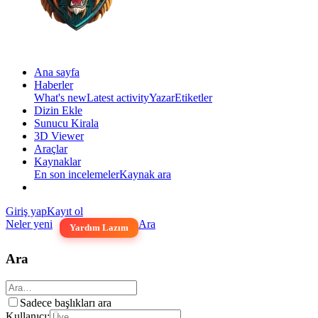
Ana sayfa
Haberler
What's new
Latest activity
Yazar
Etiketler
Dizin Ekle
Sunucu Kirala
3D Viewer
Araçlar
Kaynaklar
En son incelemeler
Kaynak ara
Giriş yap
Kayıt ol
Neler yeni
Ara
Yardım Lazım
Ara
Sadece başlıkları ara
Kullanıcı: