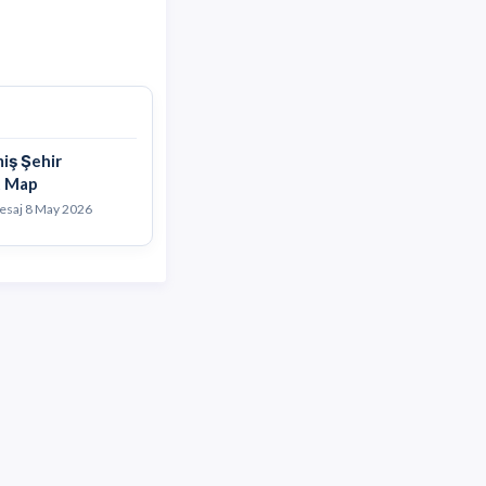
miş Şehir
t Map
mesaj
8 May 2026