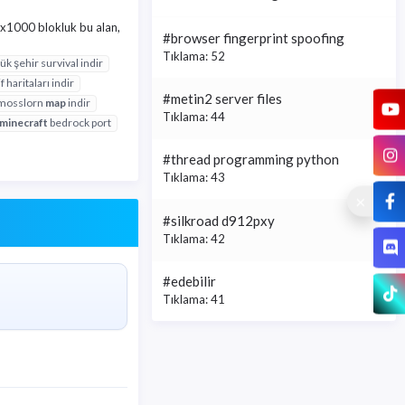
00x1000 blokluk bu alan,
#browser fingerprint spoofing
Tıklama: 52
k şehir survival indir
f haritaları indir
#metin2 server files
mosslorn
map
indir
Tıklama: 44
minecraft
bedrock port
#thread programming python
Tıklama: 43
#silkroad d912pxy
Tıklama: 42
#edebilir
Tıklama: 41