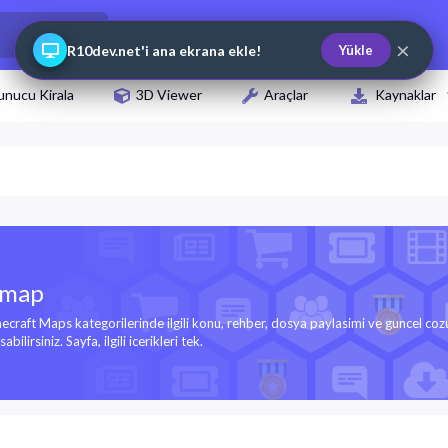
×
R10dev.net'i ana ekrana ekle!
Yükle
unucu Kirala
3D Viewer
Araçlar
Kaynaklar
 map
craft Maps kategorilerinde ilgili konu, rehber, dosya paylasimi ve guncel cozu
bilirsiniz. Sayfa, ilgili icerikleri tek.