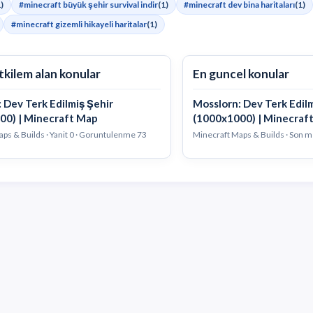
)
#minecraft büyük şehir survival indir
(1)
#minecraft dev bina haritaları
(1)
#minecraft gizemli hikayeli haritalar
(1)
tkilem alan konular
En guncel konular
 Dev Terk Edilmiş Şehir
Mosslorn: Dev Terk Edil
00) | Minecraft Map
(1000x1000) | Minecraf
ps & Builds · Yanit 0 · Goruntulenme 73
Minecraft Maps & Builds · Son 