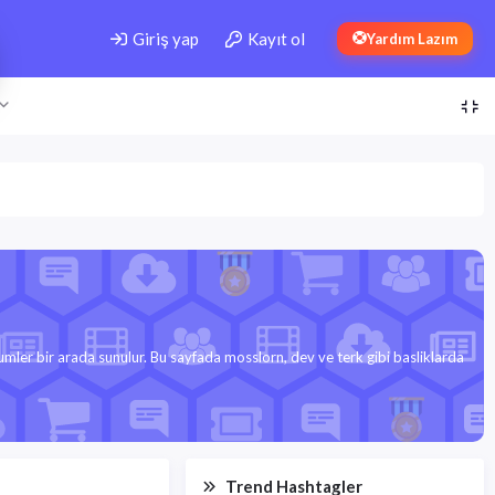
Giriş yap
Kayıt ol
Yardım Lazım
mler bir arada sunulur. Bu sayfada mosslorn, dev ve terk gibi basliklarda
Trend Hashtagler