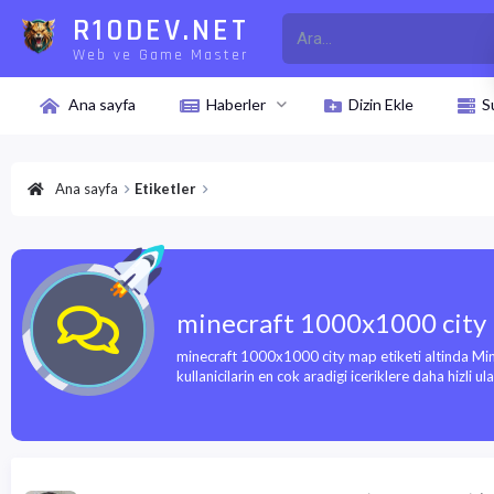
R10DEV.NET
Web ve Game Master
Ana sayfa
Haberler
Dizin Ekle
S
Ana sayfa
Etiketler
minecraft 1000x1000 city
minecraft 1000x1000 city map etiketi altinda Mine
kullanicilarin en cok aradigi iceriklere daha hizli ulasa