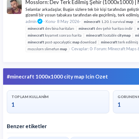
Mosslorn: Dev Terk Edilmiş Şehir (1000x1000) |
Selamlar arkadaşlar, Bugün sizlere tek bir kişi tarafından geliş
gizemli bir yosun tabakası tarafından ele geçirilmiş, terk edilm
admin
Konu
8 May 2026
minecraft
1.20.1 survival
map
minecraft
dev bina haritaları
minecraft
dev şehir haritası indir
m
minecraft
kıyamet sonrası harita
minecraft
lootable
city
map
mi
minecraft
post-apocalyptic
map
download
minecraft
terk edilmiş 
Cevaplar: 0
Forum:
Minecraft Maps &
mosslorn slimefun
map
#minecraft 1000x1000 city map Icin Ozet
TOPLAM KULLANIM
GORUNEN 
1
1
Benzer etiketler