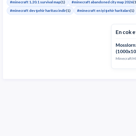
#minecraft 1.20.1 survival map
(1)
#minecraft abandoned city map 2026
(1
#minecraft dev şehir haritası indir
(1)
#minecraft en iyi şehir haritaları
(1)
En cok e
Mosslorn:
(1000x10
Minecraft Ma