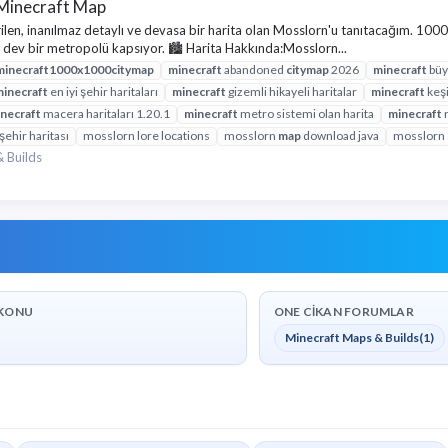
 Minecraft Map
tirilen, inanılmaz detaylı ve devasa bir harita olan Mosslorn'u tanıtacağım. 10
iş dev bir metropolü kapsıyor. 🏙️ Harita Hakkında:Mosslorn...
minecraft
1000x1000
city
map
minecraft
abandoned
city
map
2026
minecraft
büyü
inecraft
en iyi şehir haritaları
minecraft
gizemli hikayeli haritalar
minecraft
keşi
necraft
macera haritaları 1.20.1
minecraft
metro sistemi olan harita
minecraft
şehir haritası
mosslorn lore locations
mosslorn
map
download java
mosslorn
 Builds
KONU
ONE CIKAN FORUMLAR
Minecraft Maps & Builds
(1)