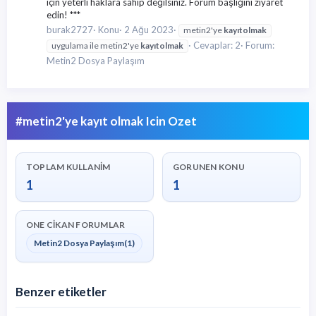
için yeterli haklara sahip değilsiniz. Forum başlığını ziyaret
edin! ***
burak2727
Konu
2 Ağu 2023
metin2'ye
kayıt
olmak
Cevaplar: 2
Forum:
uygulama ile metin2'ye
kayıt
olmak
Metin2 Dosya Paylaşım
#metin2'ye kayıt olmak Icin Ozet
TOPLAM KULLANIM
GORUNEN KONU
1
1
ONE CIKAN FORUMLAR
Metin2 Dosya Paylaşım
(1)
Benzer etiketler