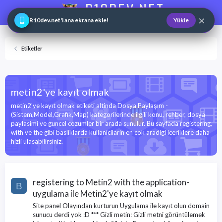
R10DEV.NET
×
Web ve Game Master
R10dev.net'i ana ekrana ekle!
Yükle
Etiketler
metin2'ye kayıt olmak
metin2'ye kayıt olmak etiketi altinda Dosya Paylaşım -
(Sistem,Model,Grafik,Map) kategorilerinde ilgili konu, rehber, dosya
paylasimi ve guncel cozumler bir arada sunulur. Bu sayfada registering,
with ve the gibi basliklarda kullanicilarin en cok aradigi iceriklere daha
hizli ulasabilirsiniz.
registering to Metin2 with the application-
B
uygulama ile Metin2'ye kayıt olmak
Site panel Olayından kurturun Uygulama ile kayıt olun domain
sunucu derdi yok :D *** Gizli metin: Gizli metni görüntülemek